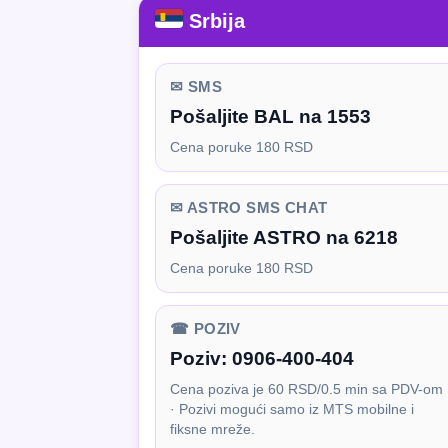
Srbija
✉ SMS
Pošaljite BAL na 1553
Cena poruke 180 RSD
✉ ASTRO SMS CHAT
Pošaljite ASTRO na 6218
Cena poruke 180 RSD
☎ POZIV
Poziv:
0906-400-404
Cena poziva je 60 RSD/0.5 min sa PDV-om
· Pozivi mogući samo iz MTS mobilne i
fiksne mreže.