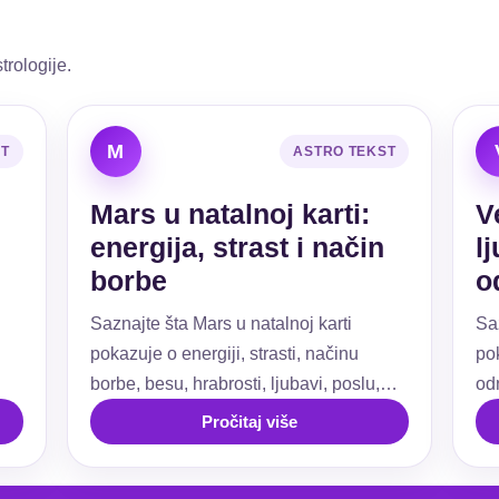
trologije.
M
ST
ASTRO TEKST
Mars u natalnoj karti:
V
energija, strast i način
l
borbe
o
Saznajte šta Mars u natalnoj karti
Sa
pokazuje o energiji, strasti, načinu
pok
borbe, besu, hrabrosti, ljubavi, poslu,
od
ti.
granicama i akciji.
už
Pročitaj više