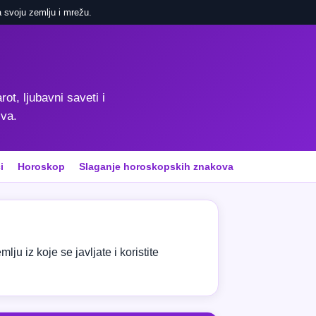
 svoju zemlju i mrežu.
rot, ljubavni saveti i
iva.
i
Horoskop
Slaganje horoskopskih znakova
ju iz koje se javljate i koristite