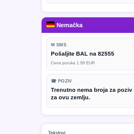
Nemačka
✉ SMS
Pošaljite BAL na 82555
Cena poruke 1.99 EUR
☎ POZIV
Trenutno nema broja za poziv
za ovu zemlju.
Tekstovi