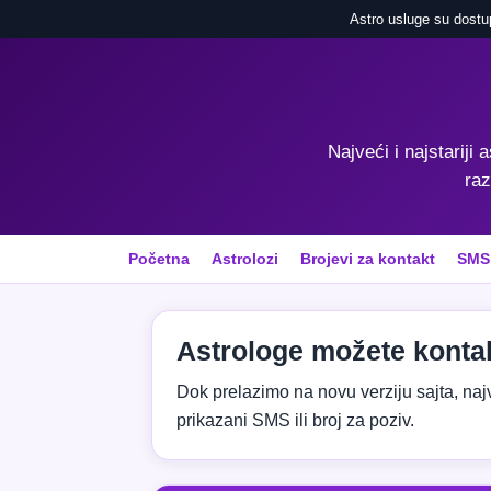
Astro usluge su dostu
Najveći i najstariji 
raz
Početna
Astrolozi
Brojevi za kontakt
SMS
Astrologe možete kontak
Dok prelazimo na novu verziju sajta, najvaž
prikazani SMS ili broj za poziv.