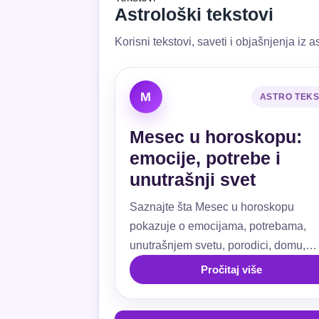
Astrološki tekstovi
Korisni tekstovi, saveti i objašnjenja iz as
M
ASTRO TEK
Mesec u horoskopu:
emocije, potrebe i
unutrašnji svet
Saznajte šta Mesec u horoskopu
pokazuje o emocijama, potrebama,
unutrašnjem svetu, porodici, domu,
ljubavi, navikama i emotivnoj sigurnos
Pročitaj više