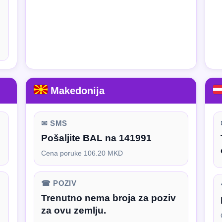
Makedonija
✉ SMS
Pošaljite BAL na 141991
Cena poruke 106.20 MKD
☎ POZIV
Trenutno nema broja za poziv
za ovu zemlju.