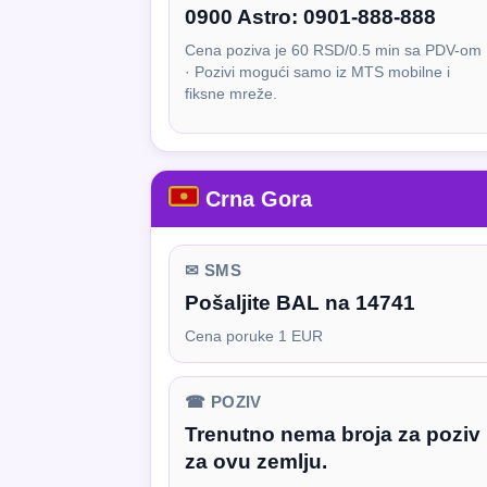
0900 Astro:
0901-888-888
Cena poziva je 60 RSD/0.5 min sa PDV-om
· Pozivi mogući samo iz MTS mobilne i
fiksne mreže.
Crna Gora
✉ SMS
Pošaljite BAL na 14741
Cena poruke 1 EUR
☎ POZIV
Trenutno nema broja za poziv
za ovu zemlju.