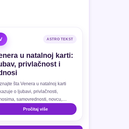
V
ASTRO TEKST
enera u natalnoj karti:
jubav, privlačnost i
dnosi
znajte šta Venera u natalnoj karti
azuje o ljubavi, privlačnosti,
nosima, samovrednosti, novcu,
ivanju, kućama i aspektima.
Pročitaj više