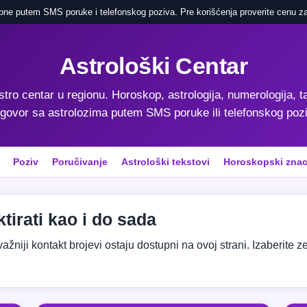
pne putem SMS poruke i telefonskog poziva. Pre korišćenja proverite cenu za
Astrološki Centar
astro centar u regionu. Horoskop, astrologija, numerologija, ta
govor sa astrolozima putem SMS poruke ili telefonskog poz
Poziv
Poručivanje
Astrološki tekstovi
Horoskopski znac
tirati kao i do sada
niji kontakt brojevi ostaju dostupni na ovoj strani. Izaberite zeml