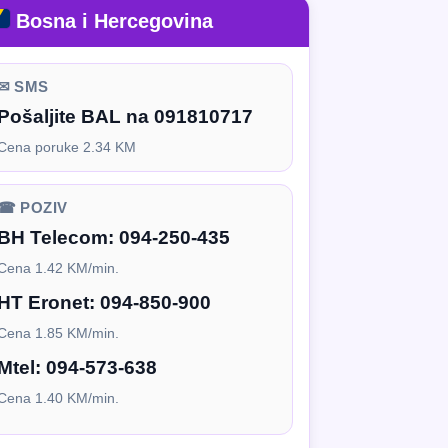
Bosna i Hercegovina
✉ SMS
Pošaljite BAL na 091810717
Cena poruke 2.34 KM
☎ POZIV
BH Telecom:
094-250-435
Cena 1.42 KM/min.
HT Eronet:
094-850-900
Cena 1.85 KM/min.
Mtel:
094-573-638
Cena 1.40 KM/min.