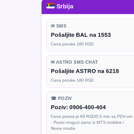
Srbija
✉ SMS
Pošaljite BAL na 1553
Cena poruke 180 RSD
✉ ASTRO SMS CHAT
Pošaljite ASTRO na 6218
Cena poruke 180 RSD
☎ POZIV
Poziv:
0906-400-404
Cena poziva je 60 RSD/0.5 min sa PDV-om
· Pozivi mogući samo iz MTS mobilne i
fiksne mreže.