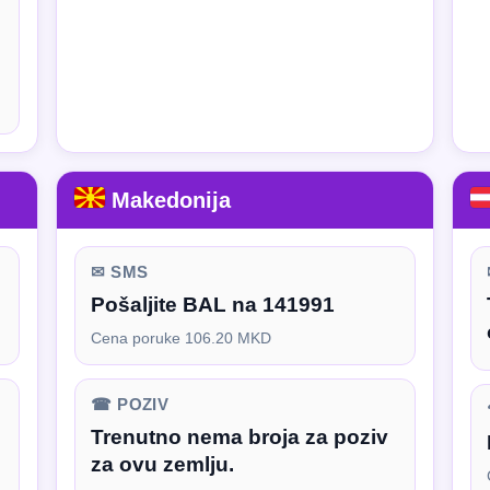
Makedonija
✉ SMS
Pošaljite BAL na 141991
Cena poruke 106.20 MKD
☎ POZIV
Trenutno nema broja za poziv
za ovu zemlju.