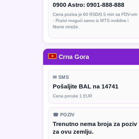
0900 Astro:
0901-888-888
Cena poziva je 60 RSD/0.5 min sa PDV-om
· Pozivi mogući samo iz MTS mobilne i
fiksne mreže.
Crna Gora
✉ SMS
Pošaljite BAL na 14741
Cena poruke 1 EUR
☎ POZIV
Trenutno nema broja za poziv
za ovu zemlju.