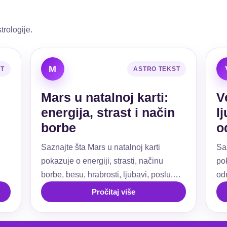
trologije.
M
ST
ASTRO TEKST
Mars u natalnoj karti:
V
energija, strast i način
l
borbe
o
Saznajte šta Mars u natalnoj karti
Sa
pokazuje o energiji, strasti, načinu
pok
borbe, besu, hrabrosti, ljubavi, poslu,
od
ti.
granicama i akciji.
už
Pročitaj više