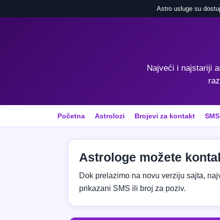
Astro usluge su dostu
Najveći i najstariji 
raz
Početna
Astrolozi
Brojevi za kontakt
SMS
Astrologe možete kontak
Dok prelazimo na novu verziju sajta, najvaž
prikazani SMS ili broj za poziv.