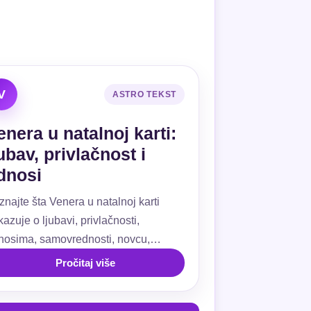
V
ASTRO TEKST
enera u natalnoj karti:
jubav, privlačnost i
dnosi
znajte šta Venera u natalnoj karti
azuje o ljubavi, privlačnosti,
nosima, samovrednosti, novcu,
ivanju, kućama i aspektima.
Pročitaj više