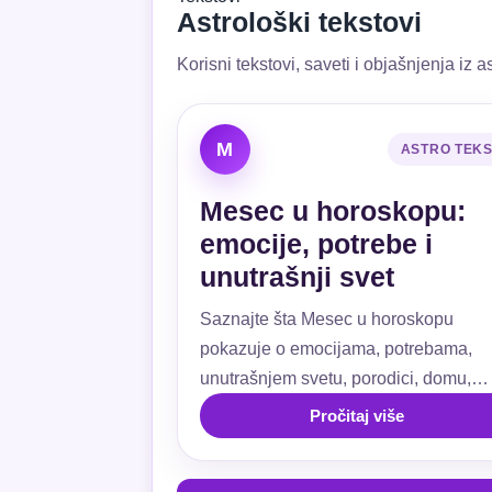
Astrološki tekstovi
Korisni tekstovi, saveti i objašnjenja iz as
M
ASTRO TEK
Mesec u horoskopu:
emocije, potrebe i
unutrašnji svet
Saznajte šta Mesec u horoskopu
pokazuje o emocijama, potrebama,
unutrašnjem svetu, porodici, domu,
ljubavi, navikama i emotivnoj sigurnos
Pročitaj više