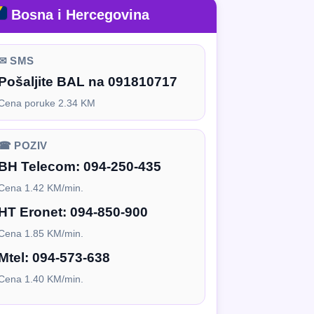
Bosna i Hercegovina
✉ SMS
Pošaljite BAL na 091810717
Cena poruke 2.34 KM
☎ POZIV
BH Telecom:
094-250-435
Cena 1.42 KM/min.
HT Eronet:
094-850-900
Cena 1.85 KM/min.
Mtel:
094-573-638
Cena 1.40 KM/min.