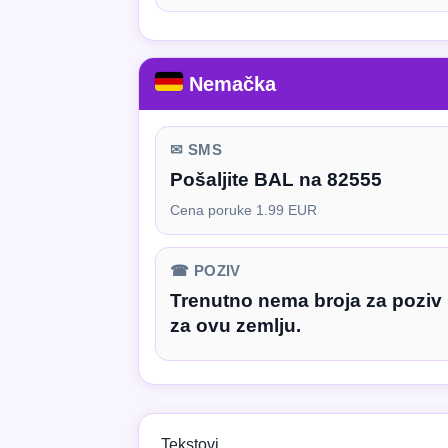
Nemačka
✉ SMS
Pošaljite BAL na 82555
Cena poruke 1.99 EUR
☎ POZIV
Trenutno nema broja za poziv
za ovu zemlju.
Tekstovi