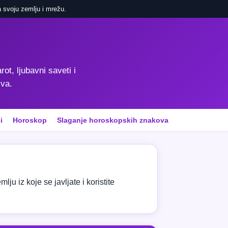
 svoju zemlju i mrežu.
rot, ljubavni saveti i
iva.
i
Horoskop
Slaganje horoskopskih znakova
ju iz koje se javljate i koristite