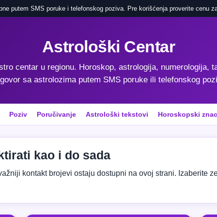
pne putem SMS poruke i telefonskog poziva. Pre korišćenja proverite cenu za
Astrološki Centar
astro centar u regionu. Horoskop, astrologija, numerologija, ta
govor sa astrolozima putem SMS poruke ili telefonskog poz
Poziv
Poručivanje
Astrološki tekstovi
Horoskopski znac
tirati kao i do sada
niji kontakt brojevi ostaju dostupni na ovoj strani. Izaberite zeml