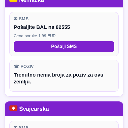
Nemačka
✉ SMS
Pošaljite BAL na 82555
Cena poruke 1.99 EUR
Pošalji SMS
☎ POZIV
Trenutno nema broja za poziv za ovu
zemlju.
Švajcarska
✉ SMS