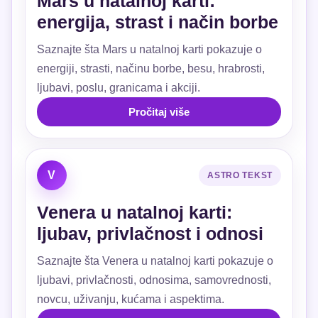
Mars u natalnoj karti:
energija, strast i način borbe
Saznajte šta Mars u natalnoj karti pokazuje o
energiji, strasti, načinu borbe, besu, hrabrosti,
ljubavi, poslu, granicama i akciji.
Pročitaj više
V
ASTRO TEKST
Venera u natalnoj karti:
ljubav, privlačnost i odnosi
Saznajte šta Venera u natalnoj karti pokazuje o
ljubavi, privlačnosti, odnosima, samovrednosti,
novcu, uživanju, kućama i aspektima.