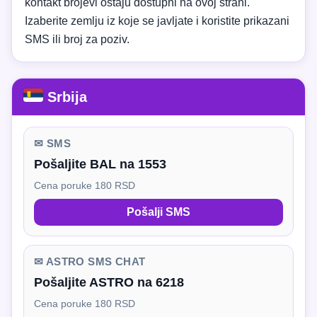
kontakt brojevi ostaju dostupni na ovoj strani.
Izaberite zemlju iz koje se javljate i koristite prikazani
SMS ili broj za poziv.
Srbija
✉ SMS
Pošaljite BAL na 1553
Cena poruke 180 RSD
Pošalji SMS
✉ ASTRO SMS CHAT
Pošaljite ASTRO na 6218
Cena poruke 180 RSD