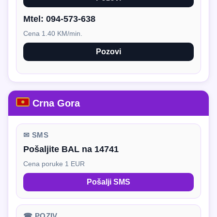
Mtel:
094-573-638
Cena 1.40 KM/min.
Pozovi
Crna Gora
✉ SMS
Pošaljite BAL na 14741
Cena poruke 1 EUR
Pošalji SMS
☎ POZIV