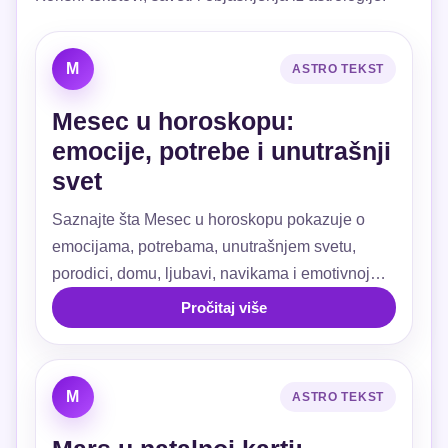
M
ASTRO TEKST
Mesec u horoskopu:
emocije, potrebe i unutrašnji
svet
Saznajte šta Mesec u horoskopu pokazuje o
emocijama, potrebama, unutrašnjem svetu,
porodici, domu, ljubavi, navikama i emotivnoj
sigurnosti.
Pročitaj više
M
ASTRO TEKST