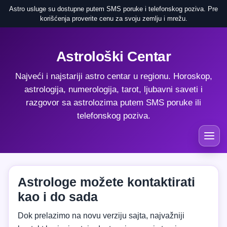
Astro usluge su dostupne putem SMS poruke i telefonskog poziva. Pre
korišćenja proverite cenu za svoju zemlju i mrežu.
Astrološki Centar
Najveći i najstariji astro centar u regionu. Horoskop,
astrologija, numerologija, tarot, ljubavni saveti i
razgovor sa astrolozima putem SMS poruke ili
telefonskog poziva.
Astrologe možete kontaktirati
kao i do sada
Dok prelazimo na novu verziju sajta, najvažniji