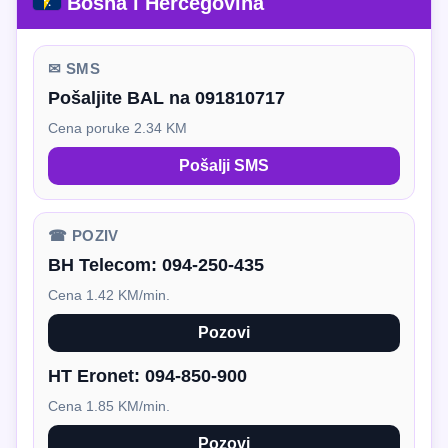
Bosna i Hercegovina
✉ SMS
Pošaljite BAL na 091810717
Cena poruke 2.34 KM
Pošalji SMS
☎ POZIV
BH Telecom:
094-250-435
Cena 1.42 KM/min.
Pozovi
HT Eronet:
094-850-900
Cena 1.85 KM/min.
Pozovi