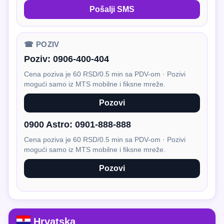
Pošalji SMS
☎ POZIV
Poziv:
0906-400-404
Cena poziva je 60 RSD/0.5 min sa PDV-om · Pozivi
mogući samo iz MTS mobilne i fiksne mreže.
Pozovi
0900 Astro:
0901-888-888
Cena poziva je 60 RSD/0.5 min sa PDV-om · Pozivi
mogući samo iz MTS mobilne i fiksne mreže.
Pozovi
Hrvatska