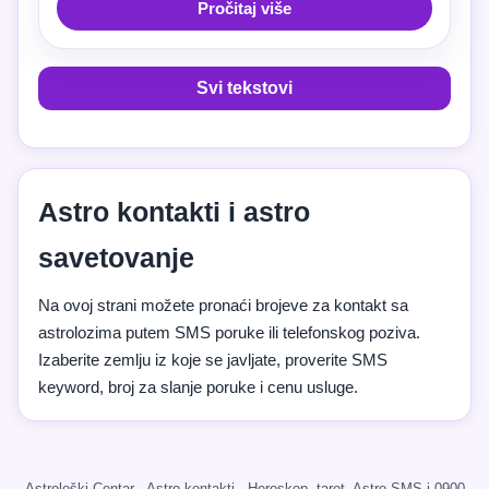
Pročitaj više
Svi tekstovi
Astro kontakti i astro
savetovanje
Na ovoj strani možete pronaći brojeve za kontakt sa
astrolozima putem SMS poruke ili telefonskog poziva.
Izaberite zemlju iz koje se javljate, proverite SMS
keyword, broj za slanje poruke i cenu usluge.
Astrološki Centar · Astro kontakti · Horoskop, tarot, Astro SMS i 0900