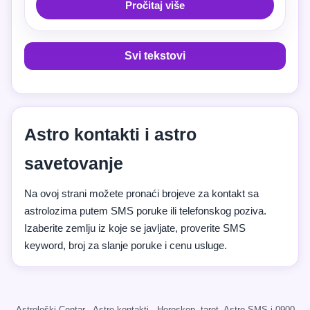
Pročitaj više
Svi tekstovi
Astro kontakti i astro
savetovanje
Na ovoj strani možete pronaći brojeve za kontakt sa
astrolozima putem SMS poruke ili telefonskog poziva.
Izaberite zemlju iz koje se javljate, proverite SMS
keyword, broj za slanje poruke i cenu usluge.
Astrološki Centar · Astro kontakti · Horoskop, tarot, Astro SMS i 0900