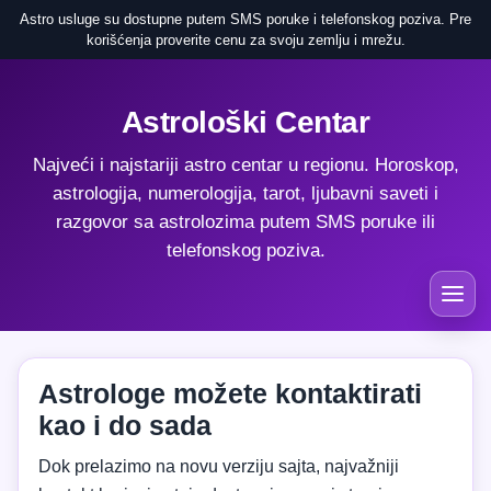
Astro usluge su dostupne putem SMS poruke i telefonskog poziva. Pre
korišćenja proverite cenu za svoju zemlju i mrežu.
Astrološki Centar
Najveći i najstariji astro centar u regionu. Horoskop,
astrologija, numerologija, tarot, ljubavni saveti i
razgovor sa astrolozima putem SMS poruke ili
telefonskog poziva.
Astrologe možete kontaktirati
kao i do sada
Dok prelazimo na novu verziju sajta, najvažniji