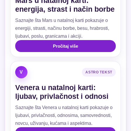
Mars u natalnoj karti:
energija, strast i način borbe
Saznajte šta Mars u natalnoj karti pokazuje o
energiji, strasti, načinu borbe, besu, hrabrosti,
ljubavi, poslu, granicama i akciji.
Pročitaj više
V
ASTRO TEKST
Venera u natalnoj karti:
ljubav, privlačnost i odnosi
Saznajte šta Venera u natalnoj karti pokazuje o
ljubavi, privlačnosti, odnosima, samovrednosti,
novcu, uživanju, kućama i aspektima.