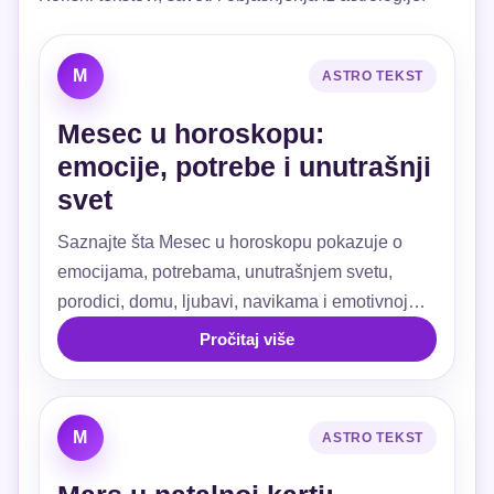
M
ASTRO TEKST
Mesec u horoskopu:
emocije, potrebe i unutrašnji
svet
Saznajte šta Mesec u horoskopu pokazuje o
emocijama, potrebama, unutrašnjem svetu,
porodici, domu, ljubavi, navikama i emotivnoj
sigurnosti.
Pročitaj više
M
ASTRO TEKST