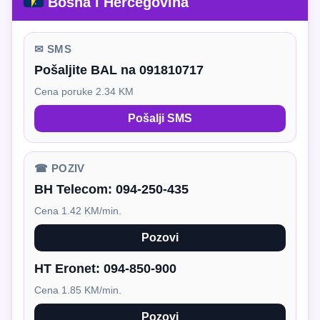
Bosna i Hercegovina
✉ SMS
Pošaljite BAL na 091810717
Cena poruke 2.34 KM
Pošalji SMS
☎ POZIV
BH Telecom:
094-250-435
Cena 1.42 KM/min.
Pozovi
HT Eronet:
094-850-900
Cena 1.85 KM/min.
Pozovi