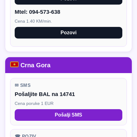
Mtel:
094-573-638
Cena 1.40 KM/min.
Pozovi
Crna Gora
✉ SMS
Pošaljite BAL na 14741
Cena poruke 1 EUR
Pošalji SMS
☎ POZIV