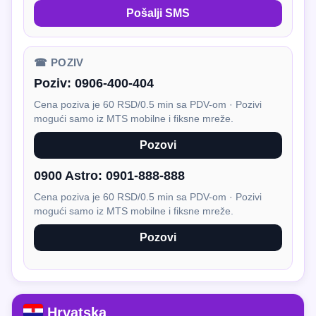
Pošalji SMS
☎ POZIV
Poziv:
0906-400-404
Cena poziva je 60 RSD/0.5 min sa PDV-om · Pozivi
mogući samo iz MTS mobilne i fiksne mreže.
Pozovi
0900 Astro:
0901-888-888
Cena poziva je 60 RSD/0.5 min sa PDV-om · Pozivi
mogući samo iz MTS mobilne i fiksne mreže.
Pozovi
Hrvatska