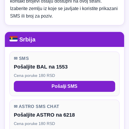
kontakt brojevi ostaju dostupni na ovoj strani.
Izaberite zemlju iz koje se javljate i koristite prikazani
SMS ili broj za poziv.
Srbija
✉ SMS
Pošaljite BAL na 1553
Cena poruke 180 RSD
Pošalji SMS
✉ ASTRO SMS CHAT
Pošaljite ASTRO na 6218
Cena poruke 180 RSD