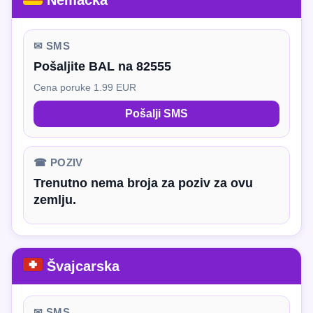
Nemačka
✉ SMS
Pošaljite BAL na 82555
Cena poruke 1.99 EUR
Pošalji SMS
☎ POZIV
Trenutno nema broja za poziv za ovu
zemlju.
Švajcarska
✉ SMS