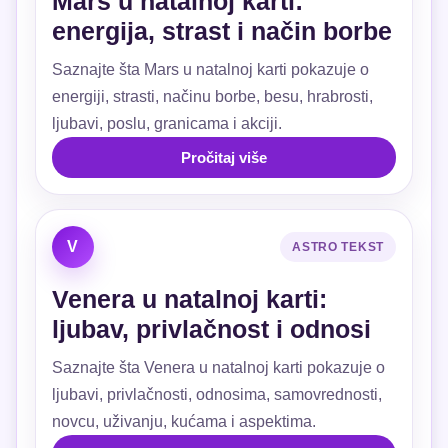
Mars u natalnoj karti:
energija, strast i način borbe
Saznajte šta Mars u natalnoj karti pokazuje o
energiji, strasti, načinu borbe, besu, hrabrosti,
ljubavi, poslu, granicama i akciji.
Pročitaj više
V
ASTRO TEKST
Venera u natalnoj karti:
ljubav, privlačnost i odnosi
Saznajte šta Venera u natalnoj karti pokazuje o
ljubavi, privlačnosti, odnosima, samovrednosti,
novcu, uživanju, kućama i aspektima.