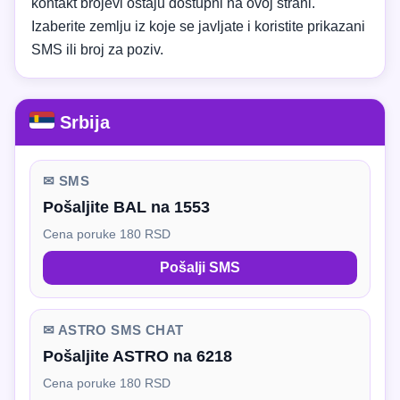
kontakt brojevi ostaju dostupni na ovoj strani.
Izaberite zemlju iz koje se javljate i koristite prikazani
SMS ili broj za poziv.
Srbija
✉ SMS
Pošaljite BAL na 1553
Cena poruke 180 RSD
Pošalji SMS
✉ ASTRO SMS CHAT
Pošaljite ASTRO na 6218
Cena poruke 180 RSD