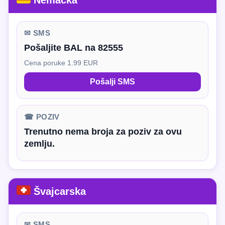
Nemačka
✉ SMS
Pošaljite BAL na 82555
Cena poruke 1.99 EUR
Pošalji SMS
☎ POZIV
Trenutno nema broja za poziv za ovu
zemlju.
Švajcarska
✉ SMS