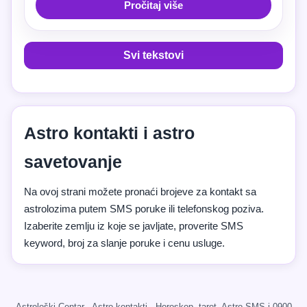
Pročitaj više
Svi tekstovi
Astro kontakti i astro
savetovanje
Na ovoj strani možete pronaći brojeve za kontakt sa
astrolozima putem SMS poruke ili telefonskog poziva.
Izaberite zemlju iz koje se javljate, proverite SMS
keyword, broj za slanje poruke i cenu usluge.
Astrološki Centar · Astro kontakti · Horoskop, tarot, Astro SMS i 0900