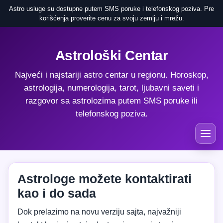
Astro usluge su dostupne putem SMS poruke i telefonskog poziva. Pre
korišćenja proverite cenu za svoju zemlju i mrežu.
Astrološki Centar
Najveći i najstariji astro centar u regionu. Horoskop,
astrologija, numerologija, tarot, ljubavni saveti i
razgovor sa astrolozima putem SMS poruke ili
telefonskog poziva.
Astrologe možete kontaktirati
kao i do sada
Dok prelazimo na novu verziju sajta, najvažniji