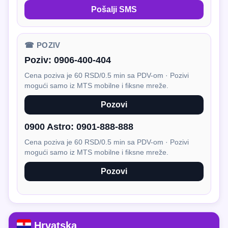
Pošalji SMS
☎ POZIV
Poziv:
0906-400-404
Cena poziva je 60 RSD/0.5 min sa PDV-om · Pozivi
mogući samo iz MTS mobilne i fiksne mreže.
Pozovi
0900 Astro:
0901-888-888
Cena poziva je 60 RSD/0.5 min sa PDV-om · Pozivi
mogući samo iz MTS mobilne i fiksne mreže.
Pozovi
Hrvatska