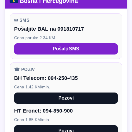
Bosna i Hercegovina
✉ SMS
Pošaljite BAL na 091810717
Cena poruke 2.34 KM
Pošalji SMS
☎ POZIV
BH Telecom:
094-250-435
Cena 1.42 KM/min.
Pozovi
HT Eronet:
094-850-900
Cena 1.85 KM/min.
Pozovi