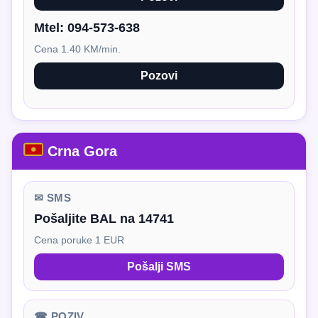
Mtel:
094-573-638
Cena 1.40 KM/min.
Pozovi
Crna Gora
✉ SMS
Pošaljite BAL na 14741
Cena poruke 1 EUR
Pošalji SMS
☎ POZIV