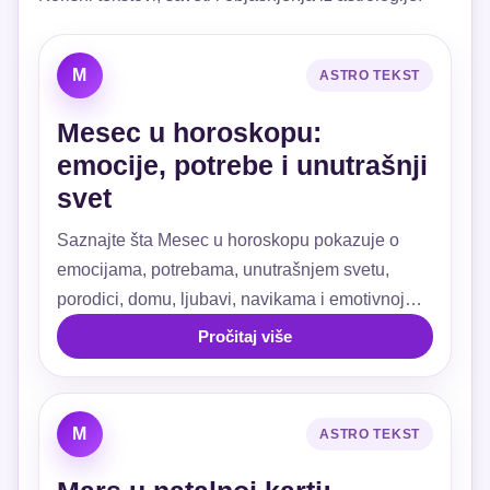
M
ASTRO TEKST
Mesec u horoskopu:
emocije, potrebe i unutrašnji
svet
Saznajte šta Mesec u horoskopu pokazuje o
emocijama, potrebama, unutrašnjem svetu,
porodici, domu, ljubavi, navikama i emotivnoj
sigurnosti.
Pročitaj više
M
ASTRO TEKST