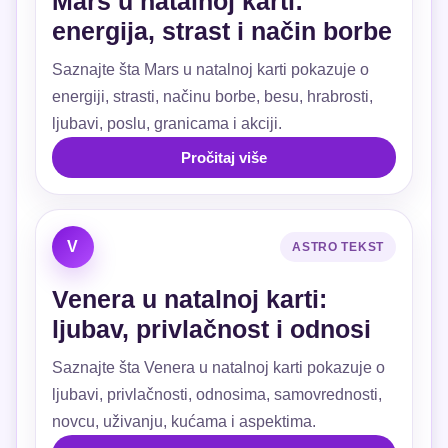
Mars u natalnoj karti:
energija, strast i način borbe
Saznajte šta Mars u natalnoj karti pokazuje o
energiji, strasti, načinu borbe, besu, hrabrosti,
ljubavi, poslu, granicama i akciji.
Pročitaj više
V
ASTRO TEKST
Venera u natalnoj karti:
ljubav, privlačnost i odnosi
Saznajte šta Venera u natalnoj karti pokazuje o
ljubavi, privlačnosti, odnosima, samovrednosti,
novcu, uživanju, kućama i aspektima.