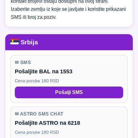
kontakt brojevi ostaju dostupni na ovoj strani.
Izaberite zemlju iz koje se javljate i koristite prikazani
SMS ili broj za poziv.
Srbija
✉ SMS
Pošaljite BAL na 1553
Cena poruke 180 RSD
Pošalji SMS
✉ ASTRO SMS CHAT
Pošaljite ASTRO na 6218
Cena poruke 180 RSD