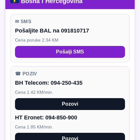
Bosna i Hercegovina
✉ SMS
Pošaljite BAL na 091810717
Cena poruke 2.34 KM
Pošalji SMS
☎ POZIV
BH Telecom:
094-250-435
Cena 1.42 KM/min.
Pozovi
HT Eronet:
094-850-900
Cena 1.85 KM/min.
Pozovi