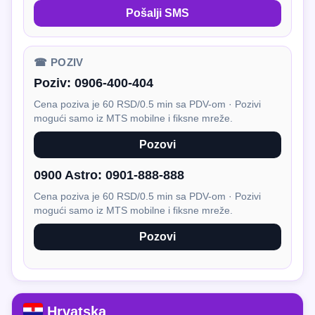
Pošalji SMS
☎ POZIV
Poziv:
0906-400-404
Cena poziva je 60 RSD/0.5 min sa PDV-om · Pozivi
mogući samo iz MTS mobilne i fiksne mreže.
Pozovi
0900 Astro:
0901-888-888
Cena poziva je 60 RSD/0.5 min sa PDV-om · Pozivi
mogući samo iz MTS mobilne i fiksne mreže.
Pozovi
Hrvatska