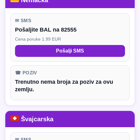
Nemačka
✉ SMS
Pošaljite BAL na 82555
Cena poruke 1.99 EUR
Pošalji SMS
☎ POZIV
Trenutno nema broja za poziv za ovu
zemlju.
Švajcarska
✉ SMS