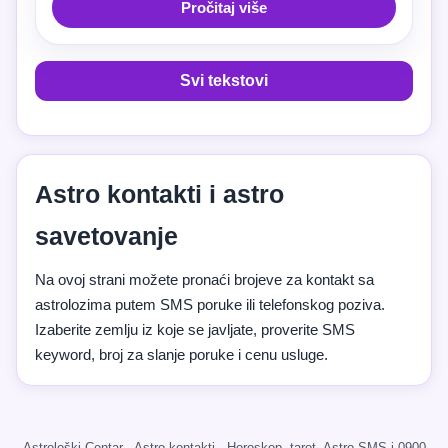
Pročitaj više
Svi tekstovi
Astro kontakti i astro
savetovanje
Na ovoj strani možete pronaći brojeve za kontakt sa
astrolozima putem SMS poruke ili telefonskog poziva.
Izaberite zemlju iz koje se javljate, proverite SMS
keyword, broj za slanje poruke i cenu usluge.
Astrološki Centar · Astro kontakti · Horoskop, tarot, Astro SMS i 0900