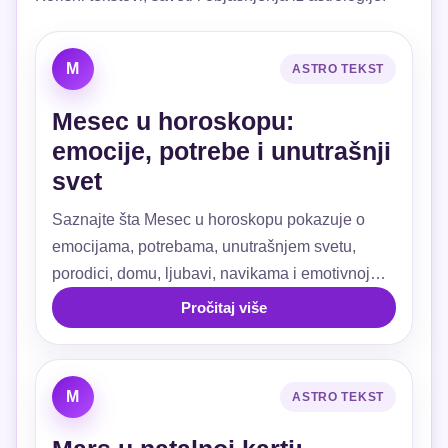
M
ASTRO TEKST
Mesec u horoskopu:
emocije, potrebe i unutrašnji
svet
Saznajte šta Mesec u horoskopu pokazuje o
emocijama, potrebama, unutrašnjem svetu,
porodici, domu, ljubavi, navikama i emotivnoj
sigurnosti.
Pročitaj više
M
ASTRO TEKST