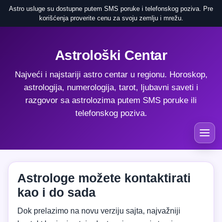
Astro usluge su dostupne putem SMS poruke i telefonskog poziva. Pre
korišćenja proverite cenu za svoju zemlju i mrežu.
Astrološki Centar
Najveći i najstariji astro centar u regionu. Horoskop,
astrologija, numerologija, tarot, ljubavni saveti i
razgovor sa astrolozima putem SMS poruke ili
telefonskog poziva.
Astrologe možete kontaktirati
kao i do sada
Dok prelazimo na novu verziju sajta, najvažniji