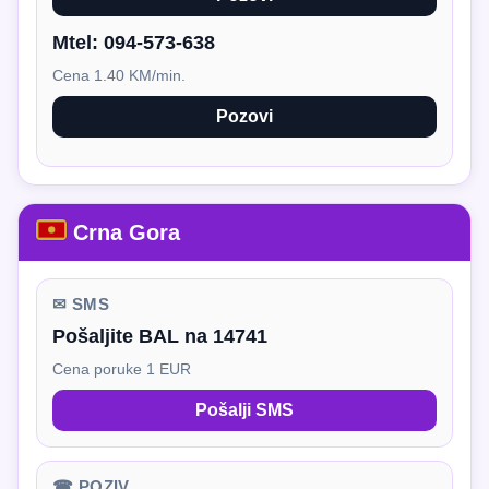
Mtel:
094-573-638
Cena 1.40 KM/min.
Pozovi
Crna Gora
✉ SMS
Pošaljite BAL na 14741
Cena poruke 1 EUR
Pošalji SMS
☎ POZIV