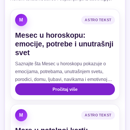
M
ASTRO TEKST
Mesec u horoskopu:
emocije, potrebe i unutrašnji
svet
Saznajte šta Mesec u horoskopu pokazuje o
emocijama, potrebama, unutrašnjem svetu,
porodici, domu, ljubavi, navikama i emotivnoj
sigurnosti.
Pročitaj više
M
ASTRO TEKST