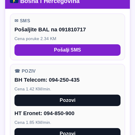
Bosna i Hercegovina
✉ SMS
Pošaljite BAL na 091810717
Cena poruke 2.34 KM
Pošalji SMS
☎ POZIV
BH Telecom:
094-250-435
Cena 1.42 KM/min.
Pozovi
HT Eronet:
094-850-900
Cena 1.85 KM/min.
Pozovi