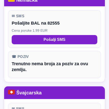
Nemačka
✉ SMS
Pošaljite BAL na 82555
Cena poruke 1.99 EUR
Pošalji SMS
☎ POZIV
Trenutno nema broja za poziv za ovu
zemlju.
Švajcarska
✉ SMS