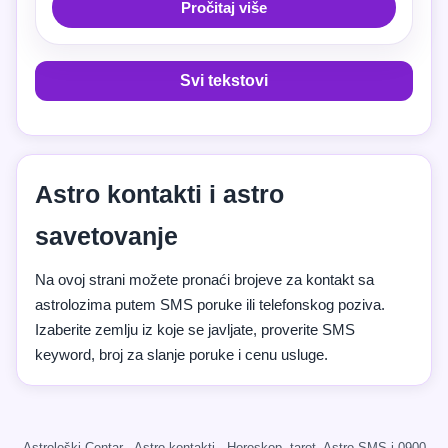
Pročitaj više
Svi tekstovi
Astro kontakti i astro
savetovanje
Na ovoj strani možete pronaći brojeve za kontakt sa
astrolozima putem SMS poruke ili telefonskog poziva.
Izaberite zemlju iz koje se javljate, proverite SMS
keyword, broj za slanje poruke i cenu usluge.
Astrološki Centar · Astro kontakti · Horoskop, tarot, Astro SMS i 0900