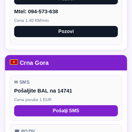
Mtel:
094-573-638
Cena 1.40 KM/min.
Pozovi
Crna Gora
✉ SMS
Pošaljite BAL na 14741
Cena poruke 1 EUR
Pošalji SMS
☎ POZIV