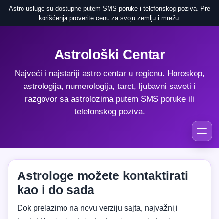
Astro usluge su dostupne putem SMS poruke i telefonskog poziva. Pre
korišćenja proverite cenu za svoju zemlju i mrežu.
Astrološki Centar
Najveći i najstariji astro centar u regionu. Horoskop,
astrologija, numerologija, tarot, ljubavni saveti i
razgovor sa astrolozima putem SMS poruke ili
telefonskog poziva.
Astrologe možete kontaktirati
kao i do sada
Dok prelazimo na novu verziju sajta, najvažniji