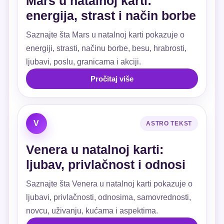
Mars u natalnoj karti:
energija, strast i način borbe
Saznajte šta Mars u natalnoj karti pokazuje o
energiji, strasti, načinu borbe, besu, hrabrosti,
ljubavi, poslu, granicama i akciji.
Pročitaj više
V
ASTRO TEKST
Venera u natalnoj karti:
ljubav, privlačnost i odnosi
Saznajte šta Venera u natalnoj karti pokazuje o
ljubavi, privlačnosti, odnosima, samovrednosti,
novcu, uživanju, kućama i aspektima.