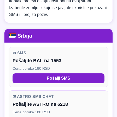
kontakt brojevi ostaju dostupni na ovoj strani.
Izaberite zemlju iz koje se javljate i koristite prikazani
SMS ili broj za poziv.
Srbija
✉ SMS
Pošaljite BAL na 1553
Cena poruke 180 RSD
Pošalji SMS
✉ ASTRO SMS CHAT
Pošaljite ASTRO na 6218
Cena poruke 180 RSD