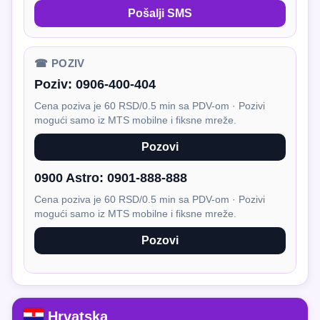
Pošalji SMS
☎ POZIV
Poziv:
0906-400-404
Cena poziva je 60 RSD/0.5 min sa PDV-om · Pozivi
mogući samo iz MTS mobilne i fiksne mreže.
Pozovi
0900 Astro:
0901-888-888
Cena poziva je 60 RSD/0.5 min sa PDV-om · Pozivi
mogući samo iz MTS mobilne i fiksne mreže.
Pozovi
Hrvatska