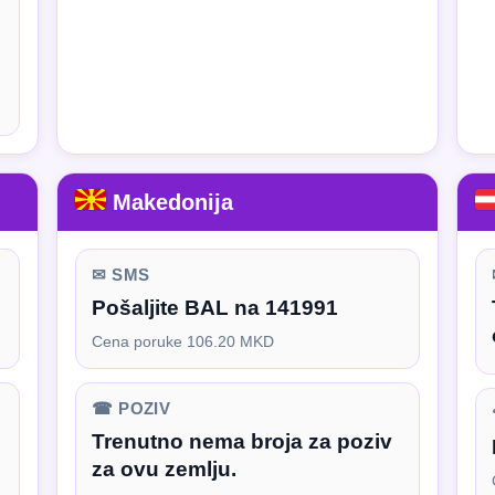
Makedonija
✉ SMS
Pošaljite BAL na 141991
Cena poruke 106.20 MKD
☎ POZIV
Trenutno nema broja za poziv
za ovu zemlju.