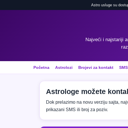
Astro usluge su dostu
Najveći i najstariji 
raz
Početna
Astrolozi
Brojevi za kontakt
SMS
Astrologe možete kontak
Dok prelazimo na novu verziju sajta, najvaž
prikazani SMS ili broj za poziv.