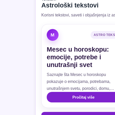
Astrološki tekstovi
Korisni tekstovi, saveti i objašnjenja iz as
M
ASTRO TEK
Mesec u horoskopu:
emocije, potrebe i
unutrašnji svet
Saznajte šta Mesec u horoskopu
pokazuje o emocijama, potrebama,
unutrašnjem svetu, porodici, domu,
ljubavi, navikama i emotivnoj sigurnos
Pročitaj više