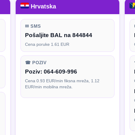
Hrvatska
✉ SMS
Pošaljite BAL na 844844
Cena poruke 1.61 EUR
☎ POZIV
Poziv:
064-609-996
Cena 0.93 EUR/min fiksna mreža, 1.12
EUR/min mobilna mreža.