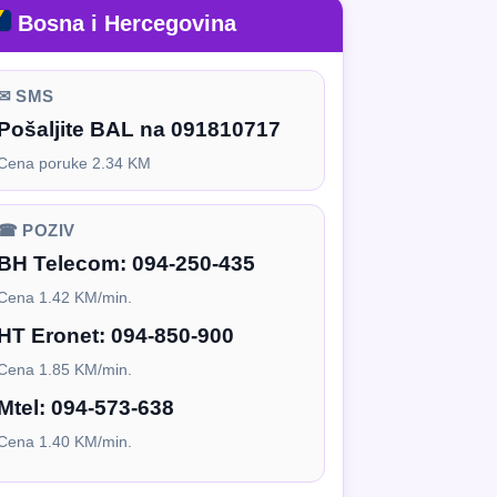
Bosna i Hercegovina
✉ SMS
Pošaljite BAL na 091810717
Cena poruke 2.34 KM
☎ POZIV
BH Telecom:
094-250-435
Cena 1.42 KM/min.
HT Eronet:
094-850-900
Cena 1.85 KM/min.
Mtel:
094-573-638
Cena 1.40 KM/min.