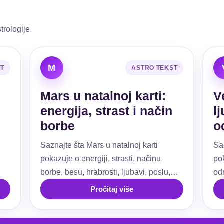
trologije.
M
ST
ASTRO TEKST
Mars u natalnoj karti:
V
energija, strast i način
l
borbe
o
Saznajte šta Mars u natalnoj karti
Sa
pokazuje o energiji, strasti, načinu
pok
borbe, besu, hrabrosti, ljubavi, poslu,
od
ti.
granicama i akciji.
už
Pročitaj više