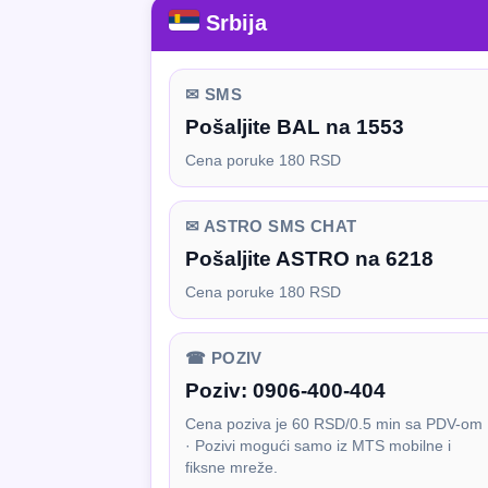
Srbija
✉ SMS
Pošaljite BAL na 1553
Cena poruke 180 RSD
✉ ASTRO SMS CHAT
Pošaljite ASTRO na 6218
Cena poruke 180 RSD
☎ POZIV
Poziv:
0906-400-404
Cena poziva je 60 RSD/0.5 min sa PDV-om
· Pozivi mogući samo iz MTS mobilne i
fiksne mreže.