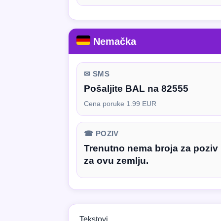
Nemačka
✉ SMS
Pošaljite BAL na 82555
Cena poruke 1.99 EUR
☎ POZIV
Trenutno nema broja za poziv
za ovu zemlju.
Tekstovi