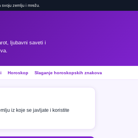
 svoju zemlju i mrežu.
rot, ljubavni saveti i
iva.
i
Horoskop
Slaganje horoskopskih znakova
ju iz koje se javljate i koristite