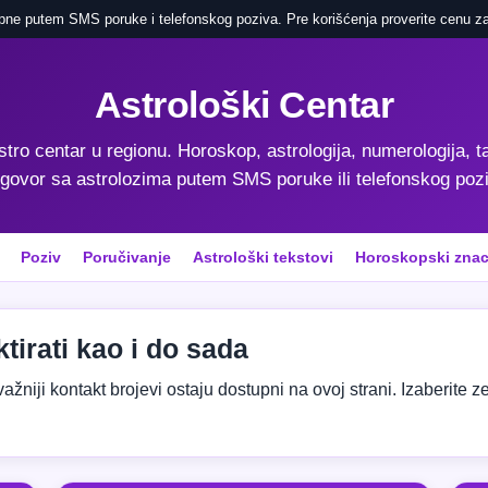
pne putem SMS poruke i telefonskog poziva. Pre korišćenja proverite cenu za
Astrološki Centar
astro centar u regionu. Horoskop, astrologija, numerologija, ta
govor sa astrolozima putem SMS poruke ili telefonskog poz
Poziv
Poručivanje
Astrološki tekstovi
Horoskopski znac
tirati kao i do sada
niji kontakt brojevi ostaju dostupni na ovoj strani. Izaberite zeml