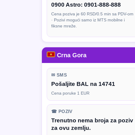
0900 Astro:
0901-888-888
Cena poziva je 60 RSD/0.5 min sa PDV-om
· Pozivi mogući samo iz MTS mobilne i
fiksne mreže.
Crna Gora
✉ SMS
Pošaljite BAL na 14741
Cena poruke 1 EUR
☎ POZIV
Trenutno nema broja za poziv
za ovu zemlju.