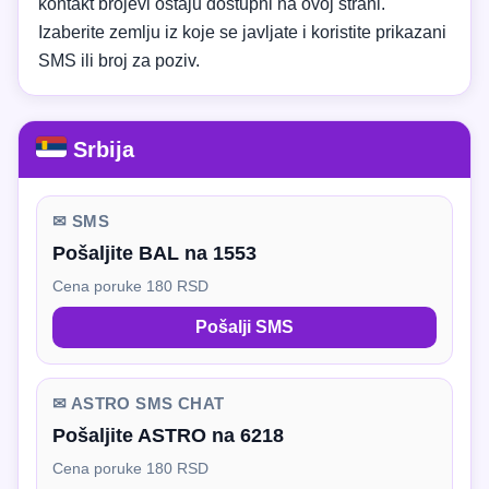
kontakt brojevi ostaju dostupni na ovoj strani.
Izaberite zemlju iz koje se javljate i koristite prikazani
SMS ili broj za poziv.
Srbija
✉ SMS
Pošaljite BAL na 1553
Cena poruke 180 RSD
Pošalji SMS
✉ ASTRO SMS CHAT
Pošaljite ASTRO na 6218
Cena poruke 180 RSD