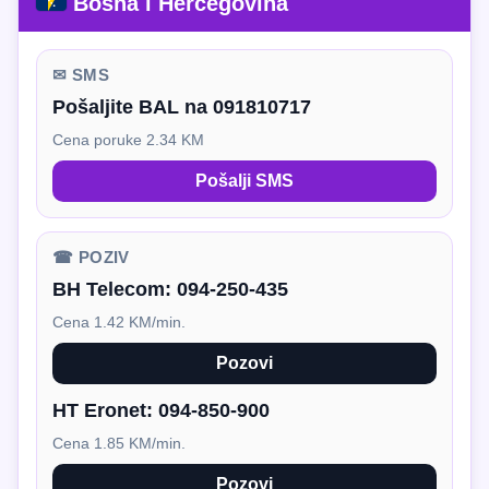
Bosna i Hercegovina
✉ SMS
Pošaljite BAL na 091810717
Cena poruke 2.34 KM
Pošalji SMS
☎ POZIV
BH Telecom:
094-250-435
Cena 1.42 KM/min.
Pozovi
HT Eronet:
094-850-900
Cena 1.85 KM/min.
Pozovi