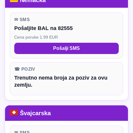
Nemačka
✉ SMS
Pošaljite BAL na 82555
Cena poruke 1.99 EUR
Pošalji SMS
☎ POZIV
Trenutno nema broja za poziv za ovu
zemlju.
Švajcarska
✉ SMS