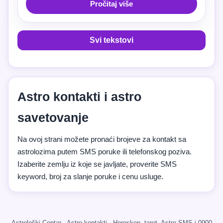
Pročitaj više
Svi tekstovi
Astro kontakti i astro
savetovanje
Na ovoj strani možete pronaći brojeve za kontakt sa
astrolozima putem SMS poruke ili telefonskog poziva.
Izaberite zemlju iz koje se javljate, proverite SMS
keyword, broj za slanje poruke i cenu usluge.
Astrološki Centar · Astro kontakti · Horoskop, tarot, Astro SMS i 0900