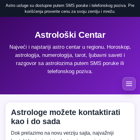
Astro usluge su dostupne putem SMS poruke i telefonskog poziva. Pre
korišćenja proverite cenu za svoju zemlju i mrežu.
Astrološki Centar
Najveći i najstariji astro centar u regionu. Horoskop,
astrologija, numerologija, tarot, ljubavni saveti i
razgovor sa astrolozima putem SMS poruke ili
telefonskog poziva.
Astrologe možete kontaktirati
kao i do sada
Dok prelazimo na novu verziju sajta, najvažniji