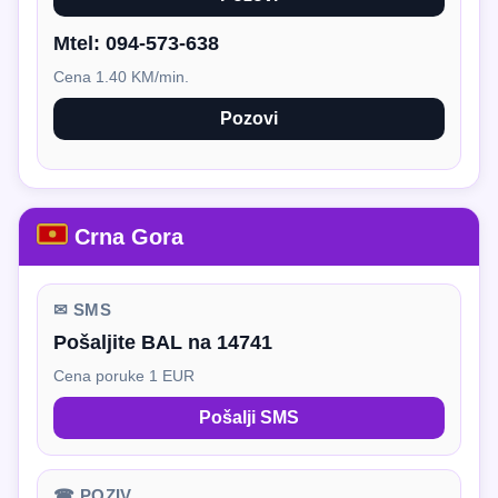
Mtel:
094-573-638
Cena 1.40 KM/min.
Pozovi
Crna Gora
✉ SMS
Pošaljite BAL na 14741
Cena poruke 1 EUR
Pošalji SMS
☎ POZIV