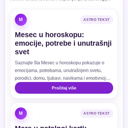
M
ASTRO TEKST
Mesec u horoskopu:
emocije, potrebe i unutrašnji
svet
Saznajte šta Mesec u horoskopu pokazuje o
emocijama, potrebama, unutrašnjem svetu,
porodici, domu, ljubavi, navikama i emotivnoj
sigurnosti.
Pročitaj više
M
ASTRO TEKST