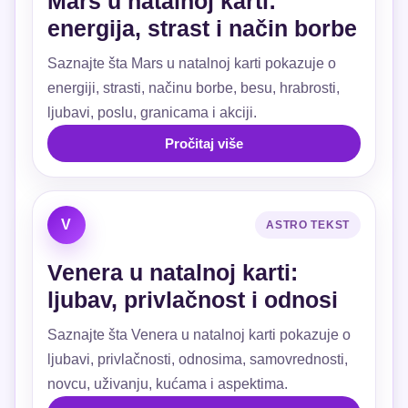
Mars u natalnoj karti:
energija, strast i način borbe
Saznajte šta Mars u natalnoj karti pokazuje o
energiji, strasti, načinu borbe, besu, hrabrosti,
ljubavi, poslu, granicama i akciji.
Pročitaj više
V
ASTRO TEKST
Venera u natalnoj karti:
ljubav, privlačnost i odnosi
Saznajte šta Venera u natalnoj karti pokazuje o
ljubavi, privlačnosti, odnosima, samovrednosti,
novcu, uživanju, kućama i aspektima.