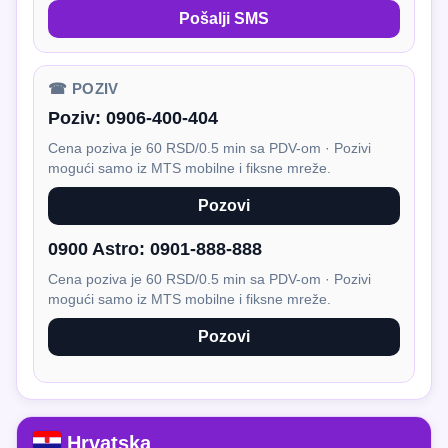
Pošalji SMS
☎ POZIV
Poziv:
0906-400-404
Cena poziva je 60 RSD/0.5 min sa PDV-om · Pozivi
mogući samo iz MTS mobilne i fiksne mreže.
Pozovi
0900 Astro:
0901-888-888
Cena poziva je 60 RSD/0.5 min sa PDV-om · Pozivi
mogući samo iz MTS mobilne i fiksne mreže.
Pozovi
Hrvatska