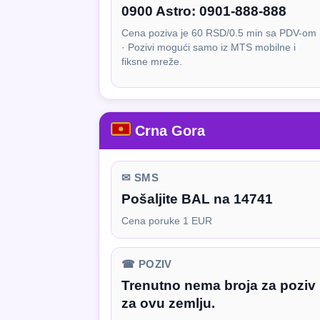
0900 Astro:
0901-888-888
Cena poziva je 60 RSD/0.5 min sa PDV-om
· Pozivi mogući samo iz MTS mobilne i
fiksne mreže.
Crna Gora
✉ SMS
Pošaljite BAL na 14741
Cena poruke 1 EUR
☎ POZIV
Trenutno nema broja za poziv
za ovu zemlju.