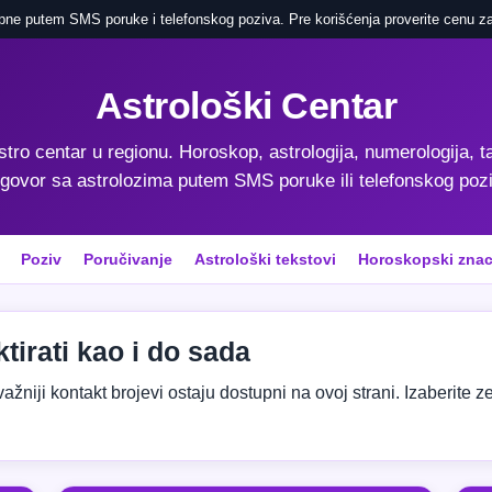
pne putem SMS poruke i telefonskog poziva. Pre korišćenja proverite cenu za
Astrološki Centar
astro centar u regionu. Horoskop, astrologija, numerologija, ta
govor sa astrolozima putem SMS poruke ili telefonskog poz
Poziv
Poručivanje
Astrološki tekstovi
Horoskopski znac
tirati kao i do sada
niji kontakt brojevi ostaju dostupni na ovoj strani. Izaberite zeml