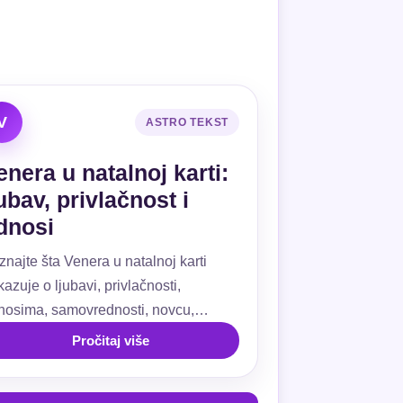
V
ASTRO TEKST
enera u natalnoj karti:
jubav, privlačnost i
dnosi
znajte šta Venera u natalnoj karti
azuje o ljubavi, privlačnosti,
nosima, samovrednosti, novcu,
ivanju, kućama i aspektima.
Pročitaj više