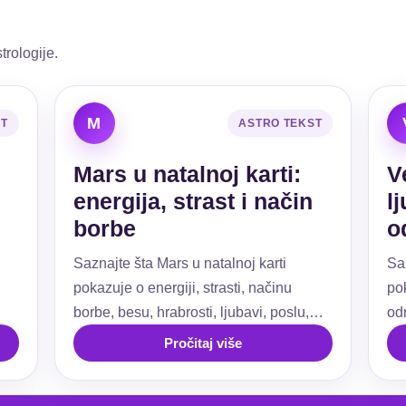
trologije.
M
ST
ASTRO TEKST
Mars u natalnoj karti:
V
energija, strast i način
l
borbe
o
Saznajte šta Mars u natalnoj karti
Sa
pokazuje o energiji, strasti, načinu
pok
borbe, besu, hrabrosti, ljubavi, poslu,
od
ti.
granicama i akciji.
už
Pročitaj više