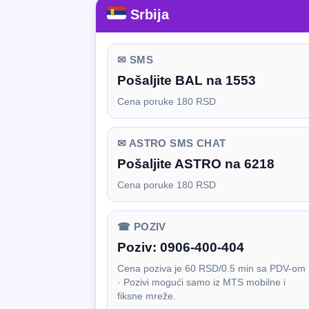
Srbija
✉ SMS
Pošaljite BAL na 1553
Cena poruke 180 RSD
✉ ASTRO SMS CHAT
Pošaljite ASTRO na 6218
Cena poruke 180 RSD
☎ POZIV
Poziv:
0906-400-404
Cena poziva je 60 RSD/0.5 min sa PDV-om
· Pozivi mogući samo iz MTS mobilne i
fiksne mreže.