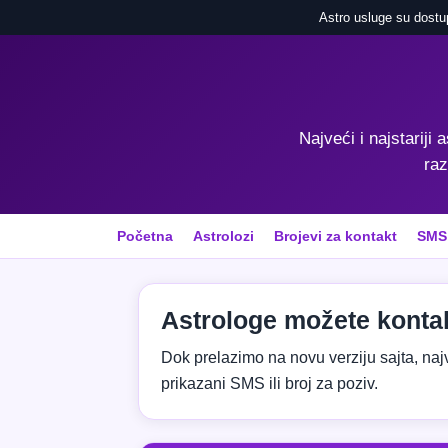
Astro usluge su dostu
Najveći i najstariji 
raz
Početna
Astrolozi
Brojevi za kontakt
SMS
Astrologe možete kontak
Dok prelazimo na novu verziju sajta, najvaž
prikazani SMS ili broj za poziv.