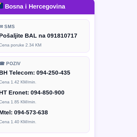
Bosna i Hercegovina
✉ SMS
Pošaljite BAL na 091810717
Cena poruke 2.34 KM
☎ POZIV
BH Telecom:
094-250-435
Cena 1.42 KM/min.
HT Eronet:
094-850-900
Cena 1.85 KM/min.
Mtel:
094-573-638
Cena 1.40 KM/min.