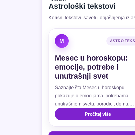
Astrološki tekstovi
Korisni tekstovi, saveti i objašnjenja iz as
M
ASTRO TEK
Mesec u horoskopu:
emocije, potrebe i
unutrašnji svet
Saznajte šta Mesec u horoskopu
pokazuje o emocijama, potrebama,
unutrašnjem svetu, porodici, domu,
ljubavi, navikama i emotivnoj sigurnos
Pročitaj više