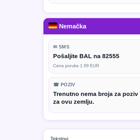
Nemačka
✉ SMS
Pošaljite BAL na 82555
Cena poruke 1.99 EUR
☎ POZIV
Trenutno nema broja za poziv
za ovu zemlju.
Tekstovi