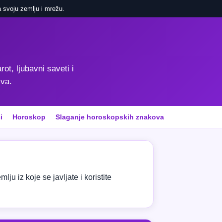
 svoju zemlju i mrežu.
rot, ljubavni saveti i
iva.
i
Horoskop
Slaganje horoskopskih znakova
ju iz koje se javljate i koristite