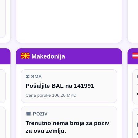
Makedonija
✉ SMS
Pošaljite BAL na 141991
Cena poruke 106.20 MKD
☎ POZIV
Trenutno nema broja za poziv
za ovu zemlju.