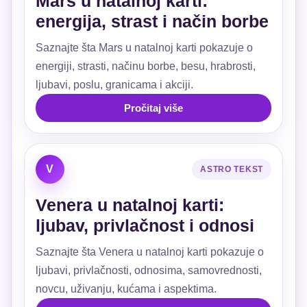
Mars u natalnoj karti:
energija, strast i način borbe
Saznajte šta Mars u natalnoj karti pokazuje o
energiji, strasti, načinu borbe, besu, hrabrosti,
ljubavi, poslu, granicama i akciji.
Pročitaj više
V
ASTRO TEKST
Venera u natalnoj karti:
ljubav, privlačnost i odnosi
Saznajte šta Venera u natalnoj karti pokazuje o
ljubavi, privlačnosti, odnosima, samovrednosti,
novcu, uživanju, kućama i aspektima.