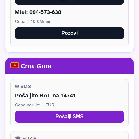
Mtel:
094-573-638
Cena 1.40 KM/min.
Pozovi
Crna Gora
✉ SMS
Pošaljite BAL na 14741
Cena poruke 1 EUR
Pošalji SMS
☎ POZIV