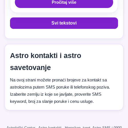
Pročitaj više
Svi tekstovi
Astro kontakti i astro
savetovanje
Na ovoj strani možete pronaći brojeve za kontakt sa
astrolozima putem SMS poruke ili telefonskog poziva.
Izaberite zemlju iz koje se javljate, proverite SMS
keyword, broj za slanje poruke i cenu usluge.
Astrološki Centar · Astro kontakti · Horoskop, tarot, Astro SMS i 0900