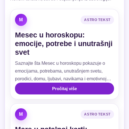
M
ASTRO TEKST
Mesec u horoskopu:
emocije, potrebe i unutrašnji
svet
Saznajte šta Mesec u horoskopu pokazuje o
emocijama, potrebama, unutrašnjem svetu,
porodici, domu, ljubavi, navikama i emotivnoj
sigurnosti.
Pročitaj više
M
ASTRO TEKST