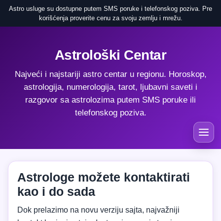
Astro usluge su dostupne putem SMS poruke i telefonskog poziva. Pre
korišćenja proverite cenu za svoju zemlju i mrežu.
Astrološki Centar
Najveći i najstariji astro centar u regionu. Horoskop,
astrologija, numerologija, tarot, ljubavni saveti i
razgovor sa astrolozima putem SMS poruke ili
telefonskog poziva.
Astrologe možete kontaktirati
kao i do sada
Dok prelazimo na novu verziju sajta, najvažniji