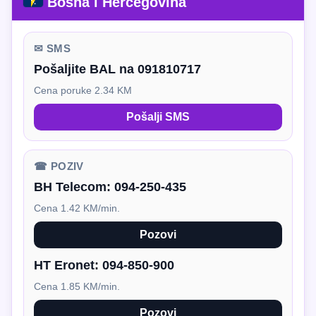
Bosna i Hercegovina
✉ SMS
Pošaljite BAL na 091810717
Cena poruke 2.34 KM
Pošalji SMS
☎ POZIV
BH Telecom:
094-250-435
Cena 1.42 KM/min.
Pozovi
HT Eronet:
094-850-900
Cena 1.85 KM/min.
Pozovi