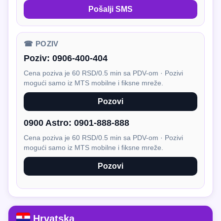
Pošalji SMS
☎ POZIV
Poziv:
0906-400-404
Cena poziva je 60 RSD/0.5 min sa PDV-om · Pozivi
mogući samo iz MTS mobilne i fiksne mreže.
Pozovi
0900 Astro:
0901-888-888
Cena poziva je 60 RSD/0.5 min sa PDV-om · Pozivi
mogući samo iz MTS mobilne i fiksne mreže.
Pozovi
Hrvatska