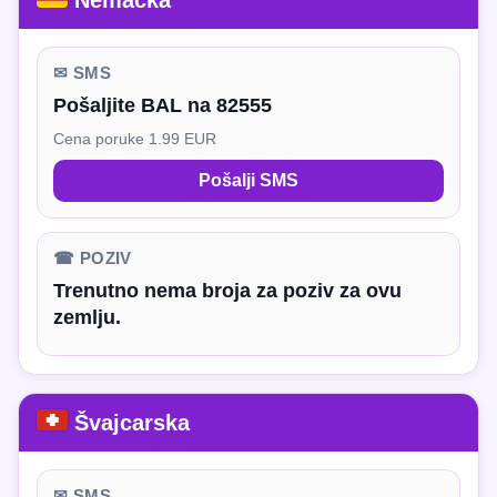
Nemačka
✉ SMS
Pošaljite BAL na 82555
Cena poruke 1.99 EUR
Pošalji SMS
☎ POZIV
Trenutno nema broja za poziv za ovu
zemlju.
Švajcarska
✉ SMS