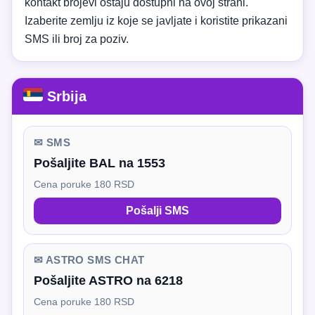
kontakt brojevi ostaju dostupni na ovoj strani.
Izaberite zemlju iz koje se javljate i koristite prikazani
SMS ili broj za poziv.
Srbija
✉ SMS
Pošaljite BAL na 1553
Cena poruke 180 RSD
Pošalji SMS
✉ ASTRO SMS CHAT
Pošaljite ASTRO na 6218
Cena poruke 180 RSD