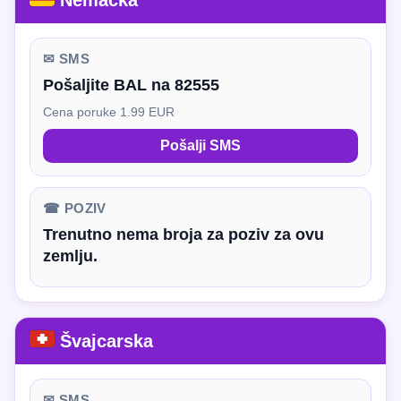
Nemačka
✉ SMS
Pošaljite BAL na 82555
Cena poruke 1.99 EUR
Pošalji SMS
☎ POZIV
Trenutno nema broja za poziv za ovu
zemlju.
Švajcarska
✉ SMS