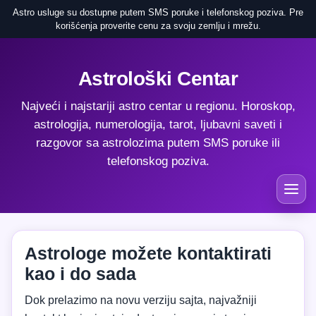
Astro usluge su dostupne putem SMS poruke i telefonskog poziva. Pre
korišćenja proverite cenu za svoju zemlju i mrežu.
Astrološki Centar
Najveći i najstariji astro centar u regionu. Horoskop,
astrologija, numerologija, tarot, ljubavni saveti i
razgovor sa astrolozima putem SMS poruke ili
telefonskog poziva.
Astrologe možete kontaktirati
kao i do sada
Dok prelazimo na novu verziju sajta, najvažniji