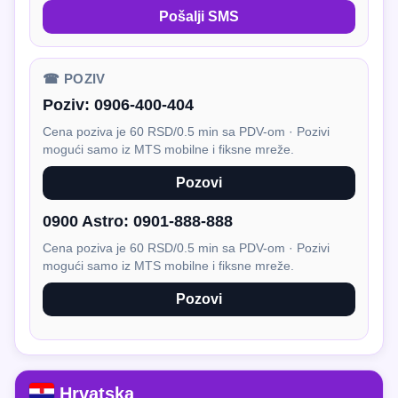
Pošalji SMS
☎ POZIV
Poziv:
0906-400-404
Cena poziva je 60 RSD/0.5 min sa PDV-om · Pozivi
mogući samo iz MTS mobilne i fiksne mreže.
Pozovi
0900 Astro:
0901-888-888
Cena poziva je 60 RSD/0.5 min sa PDV-om · Pozivi
mogući samo iz MTS mobilne i fiksne mreže.
Pozovi
Hrvatska