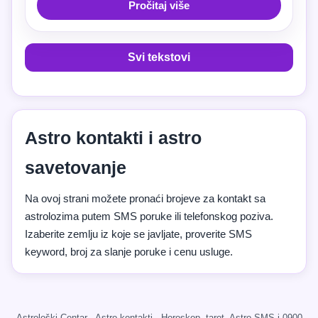
Pročitaj više
Svi tekstovi
Astro kontakti i astro
savetovanje
Na ovoj strani možete pronaći brojeve za kontakt sa
astrolozima putem SMS poruke ili telefonskog poziva.
Izaberite zemlju iz koje se javljate, proverite SMS
keyword, broj za slanje poruke i cenu usluge.
Astrološki Centar · Astro kontakti · Horoskop, tarot, Astro SMS i 0900