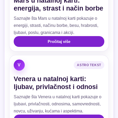
Mars u natalnoj karti:
energija, strast i način borbe
Saznajte šta Mars u natalnoj karti pokazuje o
energiji, strasti, načinu borbe, besu, hrabrosti,
ljubavi, poslu, granicama i akciji.
Pročitaj više
V
ASTRO TEKST
Venera u natalnoj karti:
ljubav, privlačnost i odnosi
Saznajte šta Venera u natalnoj karti pokazuje o
ljubavi, privlačnosti, odnosima, samovrednosti,
novcu, uživanju, kućama i aspektima.