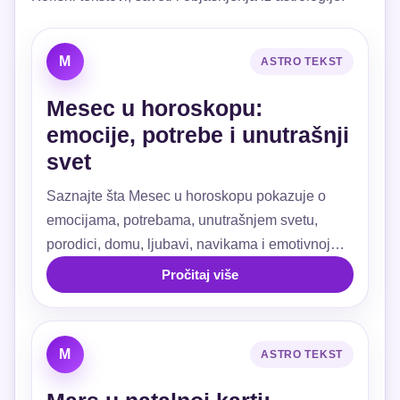
M
ASTRO TEKST
Mesec u horoskopu:
emocije, potrebe i unutrašnji
svet
Saznajte šta Mesec u horoskopu pokazuje o
emocijama, potrebama, unutrašnjem svetu,
porodici, domu, ljubavi, navikama i emotivnoj
sigurnosti.
Pročitaj više
M
ASTRO TEKST