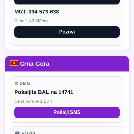
Mtel:
094-573-638
Cena 1.40 KM/min.
Pozovi
Crna Gora
✉ SMS
Pošaljite BAL na 14741
Cena poruke 1 EUR
Pošalji SMS
☎ POZIV