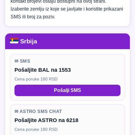
kontakt brojevi ostaju dostupni na ovoj strani.
Izaberite zemlju iz koje se javljate i koristite prikazani
SMS ili broj za poziv.
Srbija
✉ SMS
Pošaljite BAL na 1553
Cena poruke 180 RSD
Pošalji SMS
✉ ASTRO SMS CHAT
Pošaljite ASTRO na 6218
Cena poruke 180 RSD