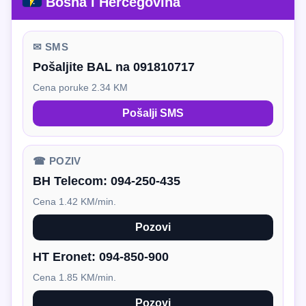
Bosna i Hercegovina
✉ SMS
Pošaljite BAL na 091810717
Cena poruke 2.34 KM
Pošalji SMS
☎ POZIV
BH Telecom:
094-250-435
Cena 1.42 KM/min.
Pozovi
HT Eronet:
094-850-900
Cena 1.85 KM/min.
Pozovi