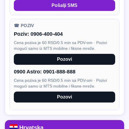
Pošalji SMS
☎ POZIV
Poziv:
0906-400-404
Cena poziva je 60 RSD/0.5 min sa PDV-om · Pozivi
mogući samo iz MTS mobilne i fiksne mreže.
Pozovi
0900 Astro:
0901-888-888
Cena poziva je 60 RSD/0.5 min sa PDV-om · Pozivi
mogući samo iz MTS mobilne i fiksne mreže.
Pozovi
Hrvatska