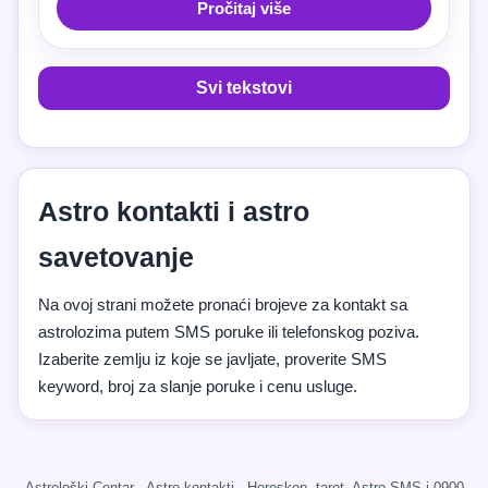
Pročitaj više
Svi tekstovi
Astro kontakti i astro
savetovanje
Na ovoj strani možete pronaći brojeve za kontakt sa
astrolozima putem SMS poruke ili telefonskog poziva.
Izaberite zemlju iz koje se javljate, proverite SMS
keyword, broj za slanje poruke i cenu usluge.
Astrološki Centar · Astro kontakti · Horoskop, tarot, Astro SMS i 0900