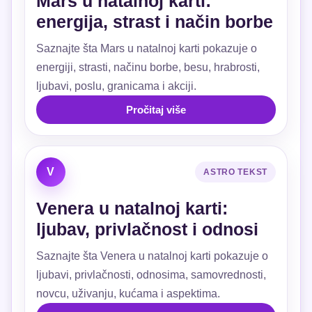
Mars u natalnoj karti:
energija, strast i način borbe
Saznajte šta Mars u natalnoj karti pokazuje o
energiji, strasti, načinu borbe, besu, hrabrosti,
ljubavi, poslu, granicama i akciji.
Pročitaj više
V
ASTRO TEKST
Venera u natalnoj karti:
ljubav, privlačnost i odnosi
Saznajte šta Venera u natalnoj karti pokazuje o
ljubavi, privlačnosti, odnosima, samovrednosti,
novcu, uživanju, kućama i aspektima.