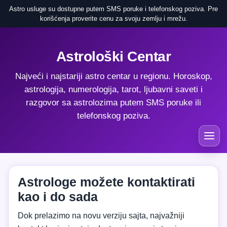
Astro usluge su dostupne putem SMS poruke i telefonskog poziva. Pre
korišćenja proverite cenu za svoju zemlju i mrežu.
Astrološki Centar
Najveći i najstariji astro centar u regionu. Horoskop,
astrologija, numerologija, tarot, ljubavni saveti i
razgovor sa astrolozima putem SMS poruke ili
telefonskog poziva.
Astrologe možete kontaktirati
kao i do sada
Dok prelazimo na novu verziju sajta, najvažniji