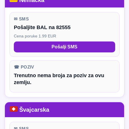
Nemačka
✉ SMS
Pošaljite BAL na 82555
Cena poruke 1.99 EUR
Pošalji SMS
☎ POZIV
Trenutno nema broja za poziv za ovu
zemlju.
Švajcarska
✉ SMS