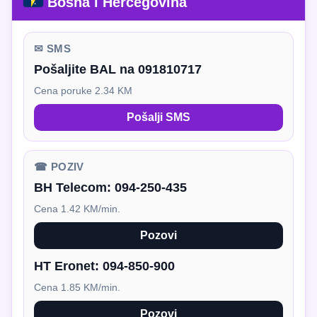
Bosna i Hercegovina
✉ SMS
Pošaljite BAL na 091810717
Cena poruke 2.34 KM
Pošalji SMS
☎ POZIV
BH Telecom:
094-250-435
Cena 1.42 KM/min.
Pozovi
HT Eronet:
094-850-900
Cena 1.85 KM/min.
Pozovi