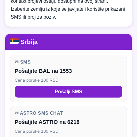
kontakt brojevi ostaju dostupni na ovoj strani.
Izaberite zemlju iz koje se javljate i koristite prikazani
SMS ili broj za poziv.
Srbija
✉ SMS
Pošaljite BAL na 1553
Cena poruke 180 RSD
Pošalji SMS
✉ ASTRO SMS CHAT
Pošaljite ASTRO na 6218
Cena poruke 180 RSD