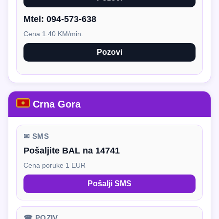
Mtel:
094-573-638
Cena 1.40 KM/min.
Pozovi
Crna Gora
✉ SMS
Pošaljite BAL na 14741
Cena poruke 1 EUR
Pošalji SMS
☎ POZIV