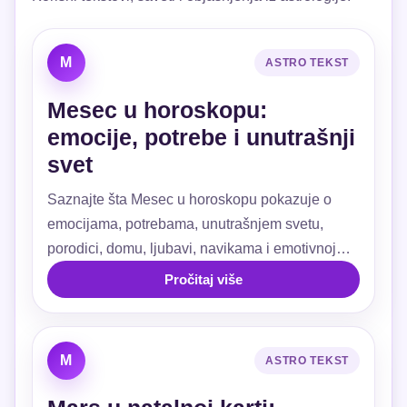
M
ASTRO TEKST
Mesec u horoskopu:
emocije, potrebe i unutrašnji
svet
Saznajte šta Mesec u horoskopu pokazuje o
emocijama, potrebama, unutrašnjem svetu,
porodici, domu, ljubavi, navikama i emotivnoj
sigurnosti.
Pročitaj više
M
ASTRO TEKST