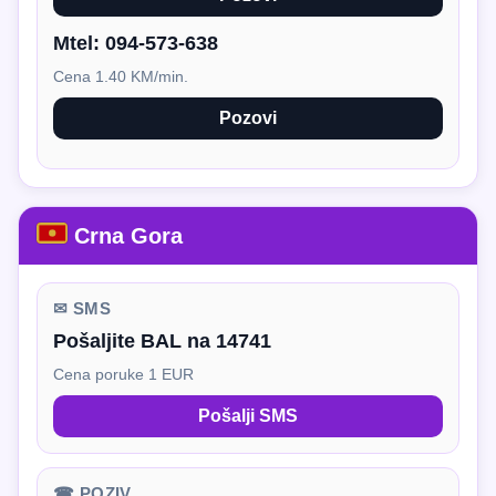
Mtel:
094-573-638
Cena 1.40 KM/min.
Pozovi
Crna Gora
✉ SMS
Pošaljite BAL na 14741
Cena poruke 1 EUR
Pošalji SMS
☎ POZIV