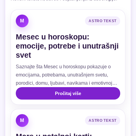
M
ASTRO TEKST
Mesec u horoskopu:
emocije, potrebe i unutrašnji
svet
Saznajte šta Mesec u horoskopu pokazuje o
emocijama, potrebama, unutrašnjem svetu,
porodici, domu, ljubavi, navikama i emotivnoj
sigurnosti.
Pročitaj više
M
ASTRO TEKST