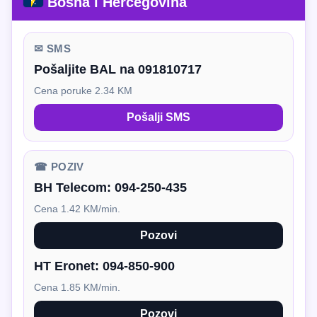
Bosna i Hercegovina
✉ SMS
Pošaljite BAL na 091810717
Cena poruke 2.34 KM
Pošalji SMS
☎ POZIV
BH Telecom:
094-250-435
Cena 1.42 KM/min.
Pozovi
HT Eronet:
094-850-900
Cena 1.85 KM/min.
Pozovi