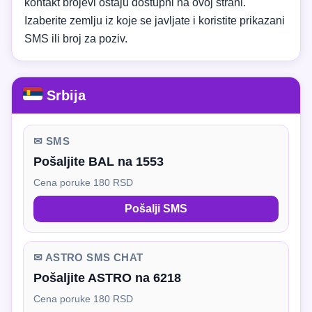
kontakt brojevi ostaju dostupni na ovoj strani.
Izaberite zemlju iz koje se javljate i koristite prikazani
SMS ili broj za poziv.
Srbija
✉ SMS
Pošaljite BAL na 1553
Cena poruke 180 RSD
Pošalji SMS
✉ ASTRO SMS CHAT
Pošaljite ASTRO na 6218
Cena poruke 180 RSD