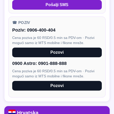
Pošalji SMS
☎ POZIV
Poziv:
0906-400-404
Cena poziva je 60 RSD/0.5 min sa PDV-om · Pozivi
mogući samo iz MTS mobilne i fiksne mreže.
Pozovi
0900 Astro:
0901-888-888
Cena poziva je 60 RSD/0.5 min sa PDV-om · Pozivi
mogući samo iz MTS mobilne i fiksne mreže.
Pozovi
Hrvatska