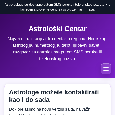
Astro usluge su dostupne putem SMS poruke i telefonskog poziva. Pre
korišćenja proverite cenu za svoju zemlju i mrežu.
Astrološki Centar
Najveći i najstariji astro centar u regionu. Horoskop,
astrologija, numerologija, tarot, ljubavni saveti i
razgovor sa astrolozima putem SMS poruke ili
telefonskog poziva.
Astrologe možete kontaktirati
kao i do sada
Dok prelazimo na novu verziju sajta, najvažniji