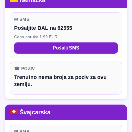
Nemačka
✉ SMS
Pošaljite BAL na 82555
Cena poruke 1.99 EUR
Pošalji SMS
☎ POZIV
Trenutno nema broja za poziv za ovu
zemlju.
Švajcarska
✉ SMS