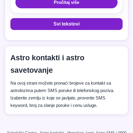
Pročitaj više
Svi tekstovi
Astro kontakti i astro
savetovanje
Na ovoj strani možete pronaći brojeve za kontakt sa
astrolozima putem SMS poruke ili telefonskog poziva.
Izaberite zemlju iz koje se javljate, proverite SMS
keyword, broj za slanje poruke i cenu usluge.
Astrološki Centar · Astro kontakti · Horoskop, tarot, Astro SMS i 0900