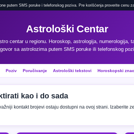
pne putem SMS poruke i telefonskog poziva. Pre korišćenja proverite cenu za
Astrološki Centar
astro centar u regionu. Horoskop, astrologija, numerologija, ta
govor sa astrolozima putem SMS poruke ili telefonskog poz
Poziv
Poručivanje
Astrološki tekstovi
Horoskopski znac
tirati kao i do sada
niji kontakt brojevi ostaju dostupni na ovoj strani. Izaberite zeml