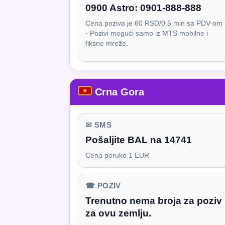
0900 Astro:
0901-888-888
Cena poziva je 60 RSD/0.5 min sa PDV-om
· Pozivi mogući samo iz MTS mobilne i
fiksne mreže.
Crna Gora
✉ SMS
Pošaljite BAL na 14741
Cena poruke 1 EUR
☎ POZIV
Trenutno nema broja za poziv
za ovu zemlju.