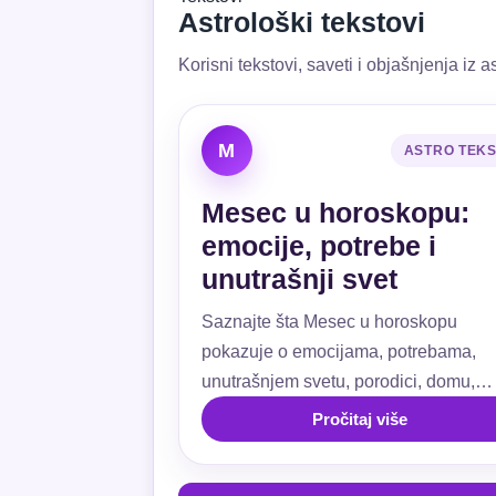
Astrološki tekstovi
Korisni tekstovi, saveti i objašnjenja iz as
M
ASTRO TEK
Mesec u horoskopu:
emocije, potrebe i
unutrašnji svet
Saznajte šta Mesec u horoskopu
pokazuje o emocijama, potrebama,
unutrašnjem svetu, porodici, domu,
ljubavi, navikama i emotivnoj sigurnos
Pročitaj više