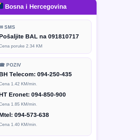
Bosna i Hercegovina
✉ SMS
Pošaljite BAL na 091810717
Cena poruke 2.34 KM
☎ POZIV
BH Telecom:
094-250-435
Cena 1.42 KM/min.
HT Eronet:
094-850-900
Cena 1.85 KM/min.
Mtel:
094-573-638
Cena 1.40 KM/min.