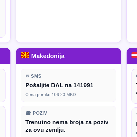
Makedonija
✉ SMS
Pošaljite BAL na 141991
Cena poruke 106.20 MKD
☎ POZIV
Trenutno nema broja za poziv
za ovu zemlju.