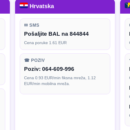
Hrvatska
✉ SMS
Pošaljite BAL na 844844
Cena poruke 1.61 EUR
☎ POZIV
Poziv:
064-609-996
Cena 0.93 EUR/min fiksna mreža, 1.12
EUR/min mobilna mreža.