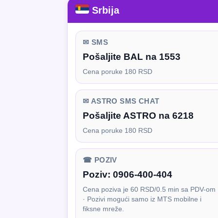
Srbija
✉ SMS
Pošaljite BAL na 1553
Cena poruke 180 RSD
✉ ASTRO SMS CHAT
Pošaljite ASTRO na 6218
Cena poruke 180 RSD
☎ POZIV
Poziv:
0906-400-404
Cena poziva je 60 RSD/0.5 min sa PDV-om
· Pozivi mogući samo iz MTS mobilne i
fiksne mreže.