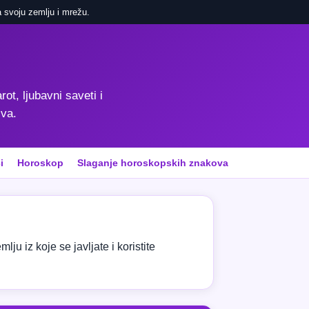
 svoju zemlju i mrežu.
rot, ljubavni saveti i
iva.
i
Horoskop
Slaganje horoskopskih znakova
ju iz koje se javljate i koristite