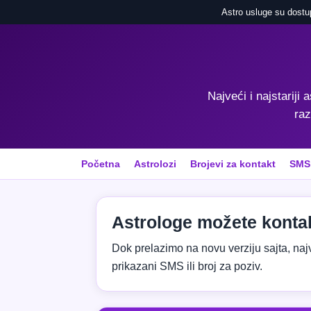
Astro usluge su dostu
Najveći i najstariji 
raz
Početna
Astrolozi
Brojevi za kontakt
SMS
Astrologe možete kontak
Dok prelazimo na novu verziju sajta, najvaž
prikazani SMS ili broj za poziv.