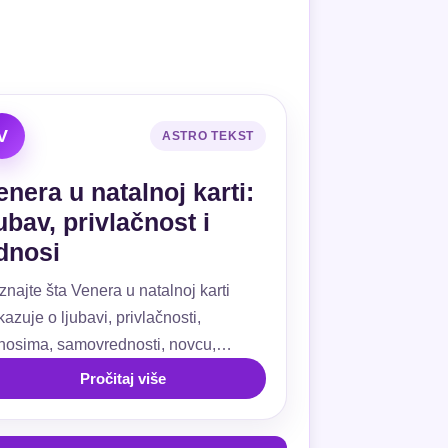
V
ASTRO TEKST
enera u natalnoj karti:
jubav, privlačnost i
dnosi
znajte šta Venera u natalnoj karti
azuje o ljubavi, privlačnosti,
nosima, samovrednosti, novcu,
ivanju, kućama i aspektima.
Pročitaj više