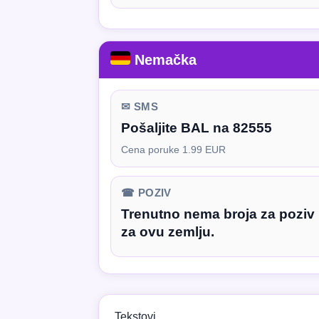
Nemačka
✉ SMS
Pošaljite BAL na 82555
Cena poruke 1.99 EUR
☎ POZIV
Trenutno nema broja za poziv
za ovu zemlju.
Tekstovi