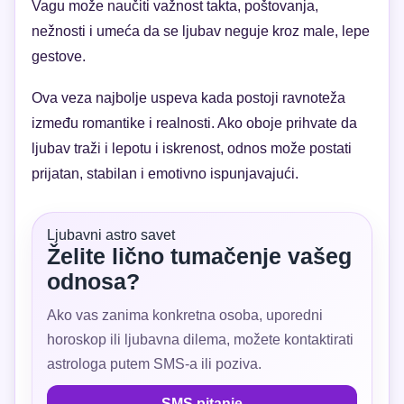
Vagu može naučiti važnost takta, poštovanja,
nežnosti i umeća da se ljubav neguje kroz male, lepe
gestove.
Ova veza najbolje uspeva kada postoji ravnoteža
između romantike i realnosti. Ako oboje prihvate da
ljubav traži i lepotu i iskrenost, odnos može postati
prijatan, stabilan i emotivno ispunjavajući.
Ljubavni astro savet
Želite lično tumačenje vašeg
odnosa?
Ako vas zanima konkretna osoba, uporedni
horoskop ili ljubavna dilema, možete kontaktirati
astrologa putem SMS-a ili poziva.
SMS pitanje