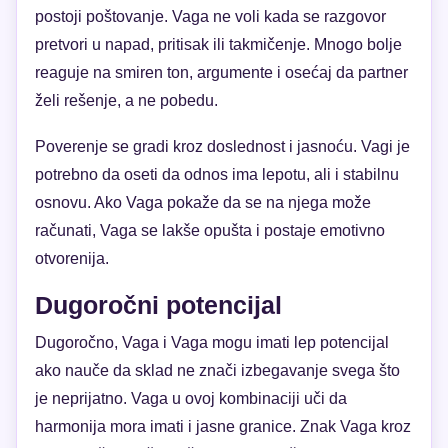
postoji poštovanje. Vaga ne voli kada se razgovor
pretvori u napad, pritisak ili takmičenje. Mnogo bolje
reaguje na smiren ton, argumente i osećaj da partner
želi rešenje, a ne pobedu.
Poverenje se gradi kroz doslednost i jasnoću. Vagi je
potrebno da oseti da odnos ima lepotu, ali i stabilnu
osnovu. Ako Vaga pokaže da se na njega može
računati, Vaga se lakše opušta i postaje emotivno
otvorenija.
Dugoročni potencijal
Dugoročno, Vaga i Vaga mogu imati lep potencijal
ako nauče da sklad ne znači izbegavanje svega što
je neprijatno. Vaga u ovoj kombinaciji uči da
harmonija mora imati i jasne granice. Znak Vaga kroz