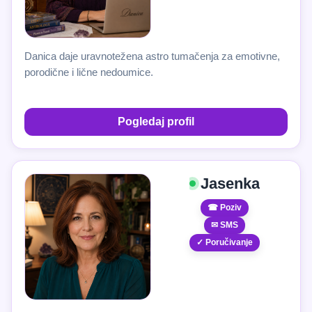
Danica daje uravnotežena astro tumačenja za emotivne,
porodične i lične nedoumice.
Pogledaj profil
Jasenka
☎ Poziv
✉ SMS
✓ Poručivanje