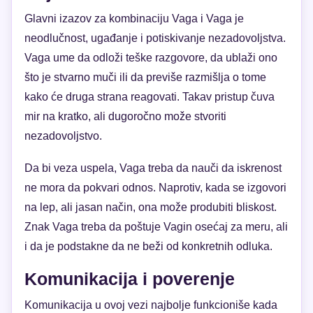
Glavni izazov za kombinaciju Vaga i Vaga je
neodlučnost, ugađanje i potiskivanje nezadovoljstva.
Vaga ume da odloži teške razgovore, da ublaži ono
što je stvarno muči ili da previše razmišlja o tome
kako će druga strana reagovati. Takav pristup čuva
mir na kratko, ali dugoročno može stvoriti
nezadovoljstvo.
Da bi veza uspela, Vaga treba da nauči da iskrenost
ne mora da pokvari odnos. Naprotiv, kada se izgovori
na lep, ali jasan način, ona može produbiti bliskost.
Znak Vaga treba da poštuje Vagin osećaj za meru, ali
i da je podstakne da ne beži od konkretnih odluka.
Komunikacija i poverenje
Komunikacija u ovoj vezi najbolje funkcioniše kada