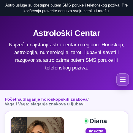
Astro usluge su dostupne putem SMS poruke i telefonskog poziva. Pre
korišćenja proverite cenu za svoju zemlju i mrežu.
Astrološki Centar
Najveći i najstariji astro centar u regionu. Horoskop,
astrologija, numerologija, tarot, ljubavni saveti i
razgovor sa astrolozima putem SMS poruke ili
telefonskog poziva.
Početna
/
Slaganje horoskopskih znakova
/
Vaga i Vaga: slaganje znakova u ljubavi
Diana
☎ Poziv