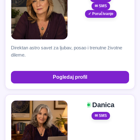
✉ SMS
✓ Poručivanje
Direktan astro savet za ljubav, posao i trenutne životne
dileme.
Pogledaj profil
Danica
✉ SMS