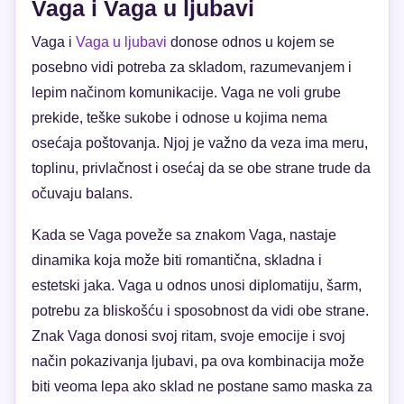
Vaga i Vaga u ljubavi
Vaga i
Vaga u ljubavi
donose odnos u kojem se
posebno vidi potreba za skladom, razumevanjem i
lepim načinom komunikacije. Vaga ne voli grube
prekide, teške sukobe i odnose u kojima nema
osećaja poštovanja. Njoj je važno da veza ima meru,
toplinu, privlačnost i osećaj da se obe strane trude da
očuvaju balans.
Kada se Vaga poveže sa znakom Vaga, nastaje
dinamika koja može biti romantična, skladna i
estetski jaka. Vaga u odnos unosi diplomatiju, šarm,
potrebu za bliskošću i sposobnost da vidi obe strane.
Znak Vaga donosi svoj ritam, svoje emocije i svoj
način pokazivanja ljubavi, pa ova kombinacija može
biti veoma lepa ako sklad ne postane samo maska za