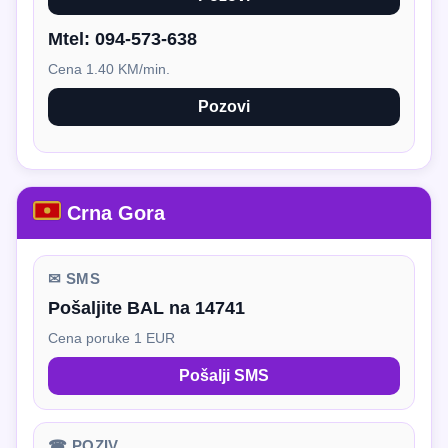
Mtel:
094-573-638
Cena 1.40 KM/min.
Pozovi
Crna Gora
✉ SMS
Pošaljite BAL na 14741
Cena poruke 1 EUR
Pošalji SMS
☎ POZIV