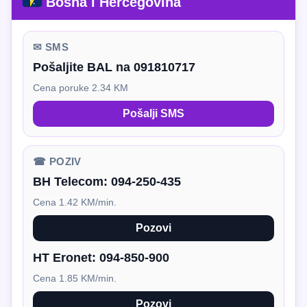
Bosna i Hercegovina
✉ SMS
Pošaljite BAL na 091810717
Cena poruke 2.34 KM
Pošalji SMS
☎ POZIV
BH Telecom:
094-250-435
Cena 1.42 KM/min.
Pozovi
HT Eronet:
094-850-900
Cena 1.85 KM/min.
Pozovi