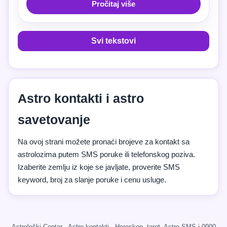
Pročitaj više
Svi tekstovi
Astro kontakti i astro
savetovanje
Na ovoj strani možete pronaći brojeve za kontakt sa
astrolozima putem SMS poruke ili telefonskog poziva.
Izaberite zemlju iz koje se javljate, proverite SMS
keyword, broj za slanje poruke i cenu usluge.
Astrološki Centar · Astro kontakti · Horoskop, tarot, Astro SMS i 0900