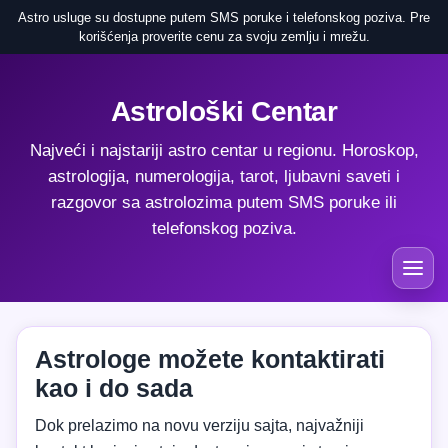
Astro usluge su dostupne putem SMS poruke i telefonskog poziva. Pre
korišćenja proverite cenu za svoju zemlju i mrežu.
Astrološki Centar
Najveći i najstariji astro centar u regionu. Horoskop,
astrologija, numerologija, tarot, ljubavni saveti i
razgovor sa astrolozima putem SMS poruke ili
telefonskog poziva.
Astrologe možete kontaktirati
kao i do sada
Dok prelazimo na novu verziju sajta, najvažniji