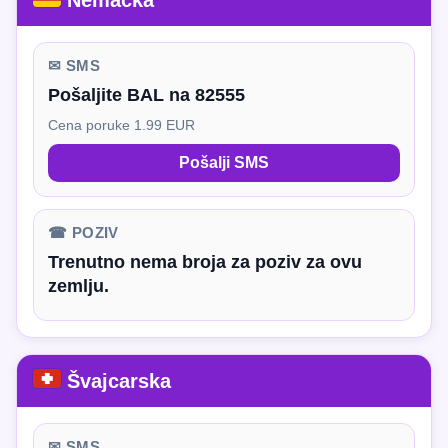
Nemačka
✉ SMS
Pošaljite BAL na 82555
Cena poruke 1.99 EUR
Pošalji SMS
☎ POZIV
Trenutno nema broja za poziv za ovu
zemlju.
Švajcarska
✉ SMS