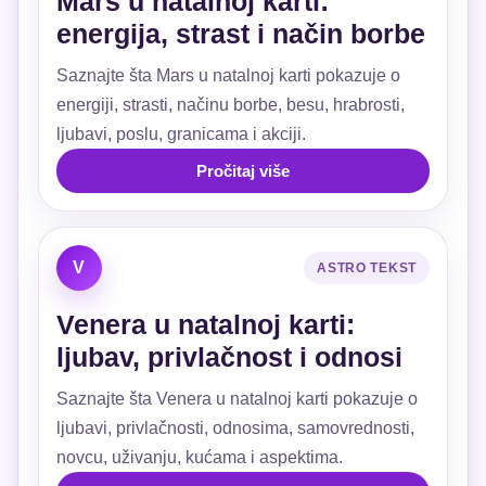
Mars u natalnoj karti:
energija, strast i način borbe
Saznajte šta Mars u natalnoj karti pokazuje o
energiji, strasti, načinu borbe, besu, hrabrosti,
ljubavi, poslu, granicama i akciji.
Pročitaj više
V
ASTRO TEKST
Venera u natalnoj karti:
ljubav, privlačnost i odnosi
Saznajte šta Venera u natalnoj karti pokazuje o
ljubavi, privlačnosti, odnosima, samovrednosti,
novcu, uživanju, kućama i aspektima.