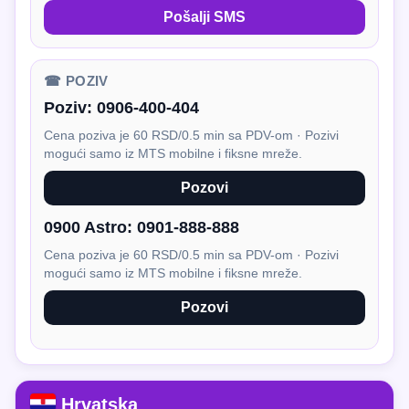
Pošalji SMS
☎ POZIV
Poziv:
0906-400-404
Cena poziva je 60 RSD/0.5 min sa PDV-om · Pozivi
mogući samo iz MTS mobilne i fiksne mreže.
Pozovi
0900 Astro:
0901-888-888
Cena poziva je 60 RSD/0.5 min sa PDV-om · Pozivi
mogući samo iz MTS mobilne i fiksne mreže.
Pozovi
Hrvatska