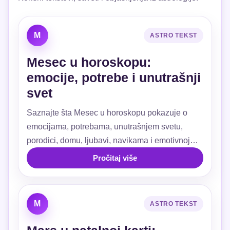
M
ASTRO TEKST
Mesec u horoskopu:
emocije, potrebe i unutrašnji
svet
Saznajte šta Mesec u horoskopu pokazuje o
emocijama, potrebama, unutrašnjem svetu,
porodici, domu, ljubavi, navikama i emotivnoj
sigurnosti.
Pročitaj više
M
ASTRO TEKST