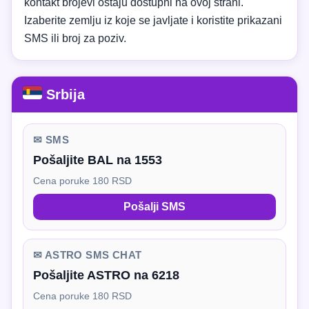
kontakt brojevi ostaju dostupni na ovoj strani.
Izaberite zemlju iz koje se javljate i koristite prikazani
SMS ili broj za poziv.
Srbija
✉ SMS
Pošaljite BAL na 1553
Cena poruke 180 RSD
Pošalji SMS
✉ ASTRO SMS CHAT
Pošaljite ASTRO na 6218
Cena poruke 180 RSD