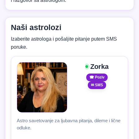
i razgovor sa astrologom.
Naši astrolozi
Izaberite astrologa i pošaljite pitanje putem SMS
poruke.
Zorka
☎ Poziv
✉ SMS
Astro savetovanje za ljubavna pitanja, dileme i lične
odluke.