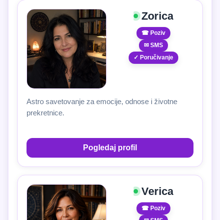
Zorica
☎ Poziv
✉ SMS
✓ Poručivanje
Astro savetovanje za emocije, odnose i životne
prekretnice.
Pogledaj profil
Verica
☎ Poziv