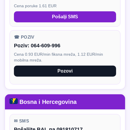
Cena poruke 1.61 EUR
Pošalji SMS
☎ POZIV
Poziv:
064-609-996
Cena 0.93 EUR/min fiksna mreža, 1.12 EUR/min
mobilna mreža.
Pozovi
Bosna i Hercegovina
✉ SMS
Pošaljite BAL na 091810717