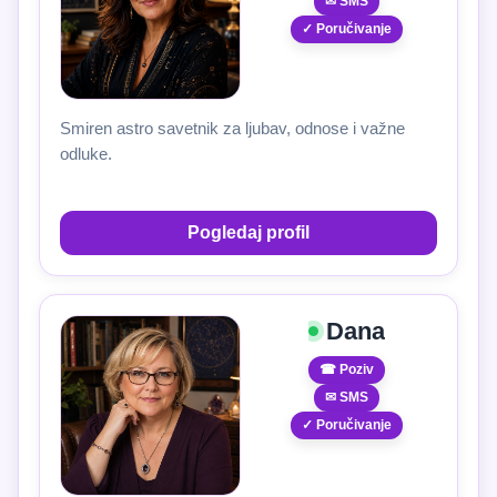
✉ SMS
✓ Poručivanje
Smiren astro savetnik za ljubav, odnose i važne
odluke.
Pogledaj profil
Dana
☎ Poziv
✉ SMS
✓ Poručivanje