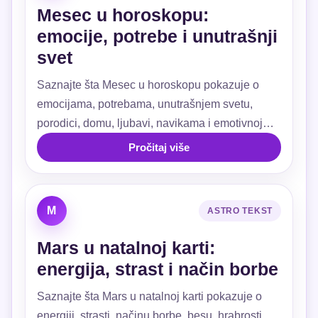
Mesec u horoskopu:
emocije, potrebe i unutrašnji
svet
Saznajte šta Mesec u horoskopu pokazuje o
emocijama, potrebama, unutrašnjem svetu,
porodici, domu, ljubavi, navikama i emotivnoj
sigurnosti.
Pročitaj više
M
ASTRO TEKST
Mars u natalnoj karti:
energija, strast i način borbe
Saznajte šta Mars u natalnoj karti pokazuje o
energiji, strasti, načinu borbe, besu, hrabrosti,