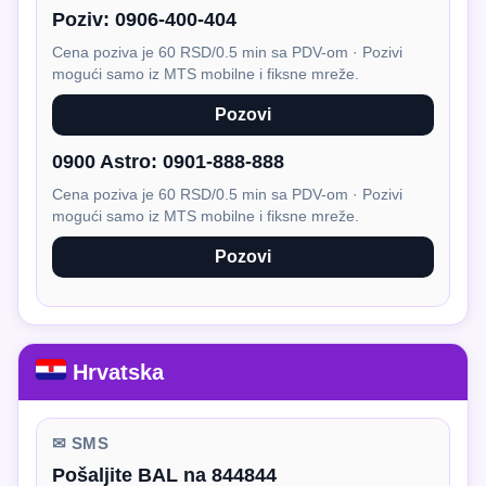
Poziv:
0906-400-404
Cena poziva je 60 RSD/0.5 min sa PDV-om · Pozivi
mogući samo iz MTS mobilne i fiksne mreže.
Pozovi
0900 Astro:
0901-888-888
Cena poziva je 60 RSD/0.5 min sa PDV-om · Pozivi
mogući samo iz MTS mobilne i fiksne mreže.
Pozovi
Hrvatska
✉ SMS
Pošaljite BAL na 844844