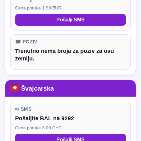
Cena poruke 1.99 EUR
Pošalji SMS
☎ POZIV
Trenutno nema broja za poziv za ovu
zemlju.
Švajcarska
✉ SMS
Pošaljite BAL na 9292
Cena poruke 3.00 CHF
Pošalji SMS