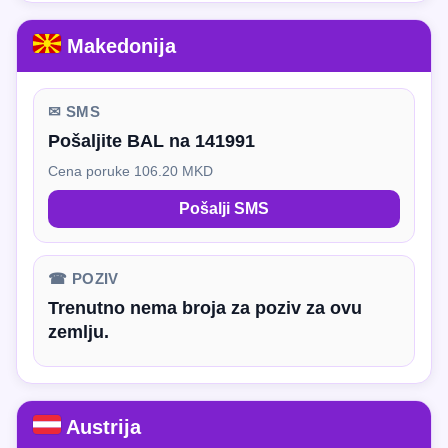
Makedonija
✉ SMS
Pošaljite BAL na 141991
Cena poruke 106.20 MKD
Pošalji SMS
☎ POZIV
Trenutno nema broja za poziv za ovu
zemlju.
Austrija