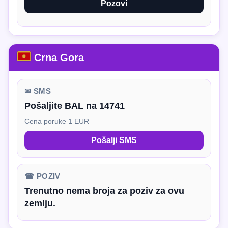
Pozovi
Crna Gora
✉ SMS
Pošaljite BAL na 14741
Cena poruke 1 EUR
Pošalji SMS
☎ POZIV
Trenutno nema broja za poziv za ovu
zemlju.