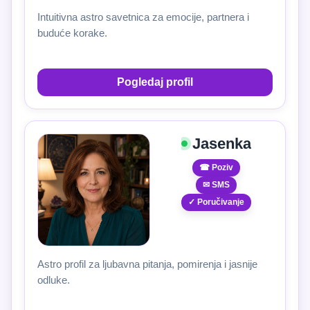
Intuitivna astro savetnica za emocije, partnera i
buduće korake.
Pogledaj profil
Jasenka
☎ Poziv
✉ SMS
✓ Poručivanje
Astro profil za ljubavna pitanja, pomirenja i jasnije
odluke.