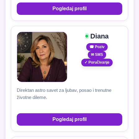
Pogledaj profil
Diana
☎ Poziv
✉ SMS
✓ Poručivanje
Direktan astro savet za ljubav, posao i trenutne
životne dileme.
Pogledaj profil