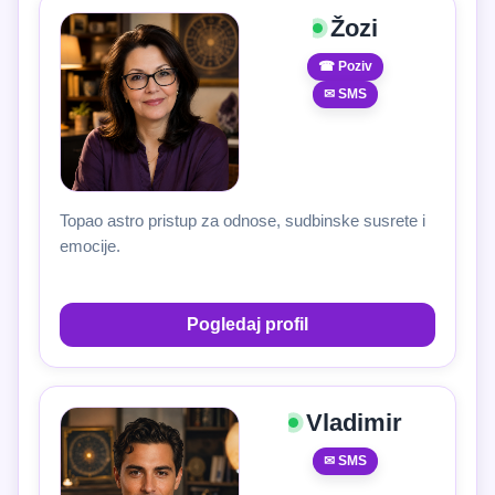
Žozi
☎ Poziv
✉ SMS
Topao astro pristup za odnose, sudbinske susrete i
emocije.
Pogledaj profil
Vladimir
✉ SMS