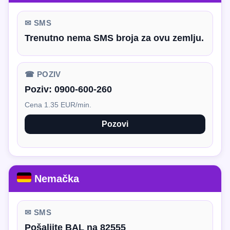
✉ SMS
Trenutno nema SMS broja za ovu zemlju.
☎ POZIV
Poziv:
0900-600-260
Cena 1.35 EUR/min.
Pozovi
Nemačka
✉ SMS
Pošaljite BAL na 82555