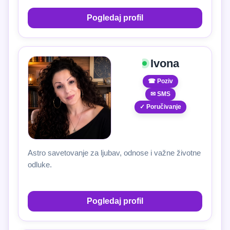
Pogledaj profil
Ivona
☎ Poziv
✉ SMS
✓ Poručivanje
Astro savetovanje za ljubav, odnose i važne životne
odluke.
Pogledaj profil