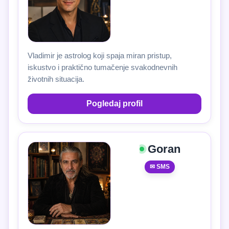
Vladimir je astrolog koji spaja miran pristup,
iskustvo i praktično tumačenje svakodnevnih
životnih situacija.
Pogledaj profil
Goran
✉ SMS