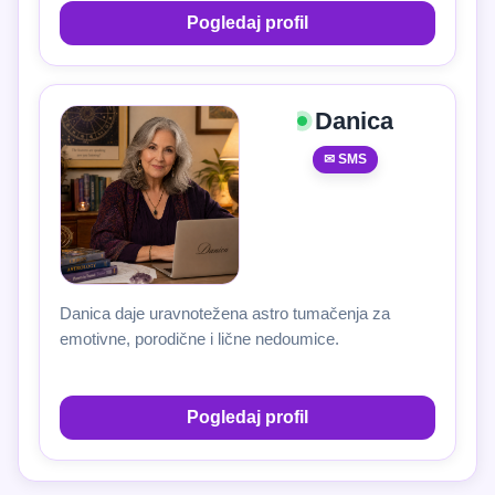
Pogledaj profil
Danica
✉ SMS
Danica daje uravnotežena astro tumačenja za
emotivne, porodične i lične nedoumice.
Pogledaj profil