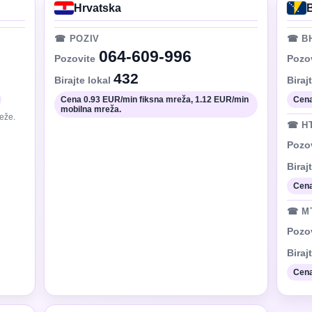
Hrvatska
☎ POZIV
☎ B
064-609-996
Pozovite
Pozo
432
Birajte lokal
Biraj
Cena 0.93 EUR/min fiksna mreža, 1.12 EUR/min
Cena
mobilna mreža.
eže.
☎ H
Pozo
Biraj
Cena
☎ M
Pozo
Biraj
Cena