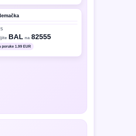
Nemačka
MS
BAL
82555
jite
na
 poruke 1.99 EUR