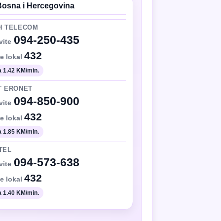
Bosna i Hercegovina
H TELECOM
094-250-435
vite
432
te lokal
 1.42 KM/min.
T ERONET
094-850-900
vite
432
te lokal
 1.85 KM/min.
TEL
094-573-638
vite
432
te lokal
 1.40 KM/min.