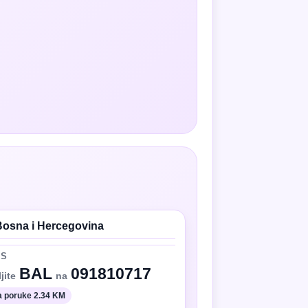
Bosna i Hercegovina
MS
BAL
091810717
jite
na
 poruke 2.34 KM