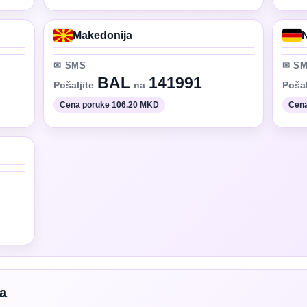
Makedonija
✉ SMS
✉ S
BAL
141991
Pošaljite
na
Pošal
Cena poruke 106.20 MKD
Cena
ga