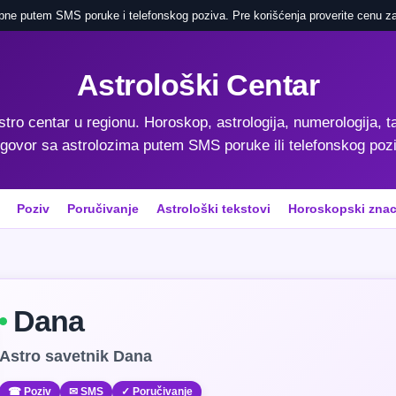
pne putem SMS poruke i telefonskog poziva. Pre korišćenja proverite cenu za
Astrološki Centar
astro centar u regionu. Horoskop, astrologija, numerologija, ta
govor sa astrolozima putem SMS poruke ili telefonskog poz
Poziv
Poručivanje
Astrološki tekstovi
Horoskopski znac
Dana
Astro savetnik Dana
☎ Poziv
✉ SMS
✓ Poručivanje