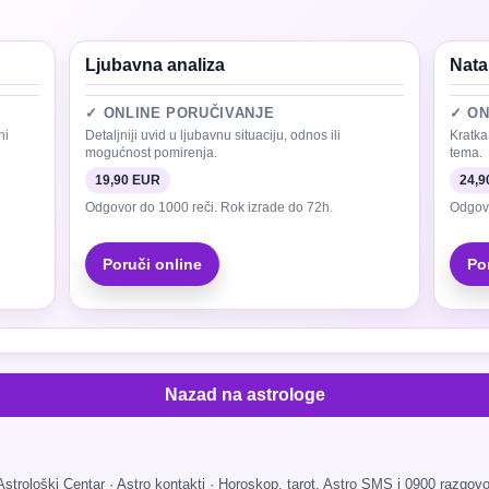
Ljubavna analiza
Nata
✓ ONLINE PORUČIVANJE
✓ ON
ni
Detaljniji uvid u ljubavnu situaciju, odnos ili
Kratka
mogućnost pomirenja.
tema.
19,90 EUR
24,9
Odgovor do 1000 reči. Rok izrade do 72h.
Odgovo
Poruči online
Po
Nazad na astrologe
Astrološki Centar · Astro kontakti · Horoskop, tarot, Astro SMS i 0900 razgovo