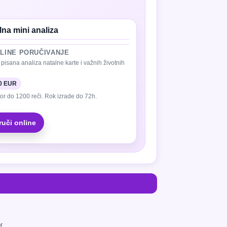
lna mini analiza
LINE PORUČIVANJE
 pisana analiza natalne karte i važnih životnih
0 EUR
r do 1200 reči. Rok izrade do 72h.
ruči online
r