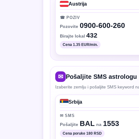
Austrija
☎ POZIV
0900-600-260
Pozovite
432
Birajte lokal
Cena 1.35 EUR/min.
✉
Pošaljite SMS astrologu
Izaberite zemlju i pošaljite SMS keyword na
Srbija
✉ SMS
BAL
1553
Pošaljite
na
Cena poruke 180 RSD