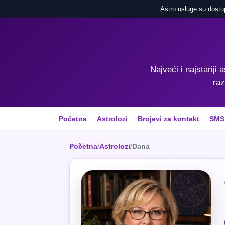
Astro usluge su dostu
Najveći i najstariji 
raz
Početna
Astrolozi
Brojevi za kontakt
SMS
Početna
/
Astrolozi
/
Dana