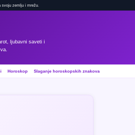
 svoju zemlju i mrežu.
rot, ljubavni saveti i
iva.
i
Horoskop
Slaganje horoskopskih znakova