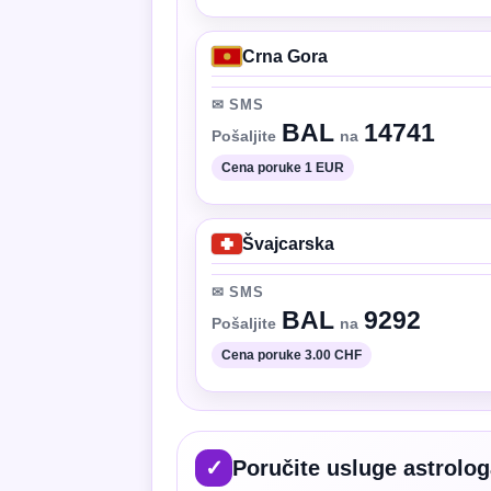
Crna Gora
✉ SMS
BAL
14741
Pošaljite
na
Cena poruke 1 EUR
Švajcarska
✉ SMS
BAL
9292
Pošaljite
na
Cena poruke 3.00 CHF
✓
Poručite usluge astrolo