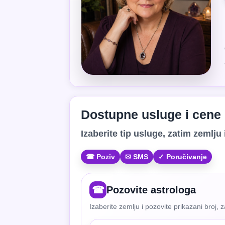
Dostupne usluge i cene
Izaberite tip usluge, zatim zemlju i
☎ Poziv
✉ SMS
✓ Poručivanje
☎
Pozovite astrologa
Izaberite zemlju i pozovite prikazani broj, 