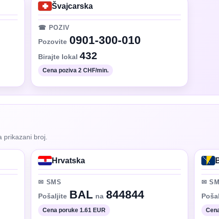
Švajcarska
☎ POZIV
0901-300-010
Pozovite
432
Birajte lokal
Cena poziva 2 CHF/min.
 prikazani broj.
Hrvatska
✉ SMS
✉ S
BAL
844844
Pošaljite
na
Pošal
Cena poruke 1.61 EUR
Cena