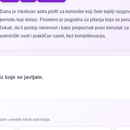
Dana je intuitivan astro profil za korisnike koji žele topliji razg
periodu koji dolazi. Posebno je pogodna za pitanja koja se ponavlj
čekati, da li postoji iskrenost i kako prepoznati pravi trenutak 
astrološki uvid i praktičan savet, bez komplikovanja.
z koje se javljate.
zatim unesite lokal astrologa.