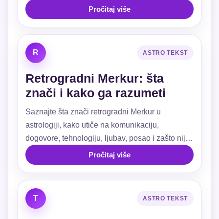
Pročitaj više
R
ASTRO TEKST
Retrogradni Merkur: šta
znači i kako ga razumeti
Saznajte šta znači retrogradni Merkur u
astrologiji, kako utiče na komunikaciju,
dogovore, tehnologiju, ljubav, posao i zašto nije
razlog za strah.
Pročitaj više
T
ASTRO TEKST