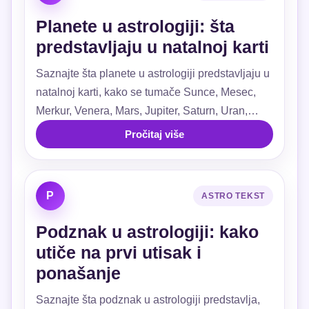
Planete u astrologiji: šta
predstavljaju u natalnoj karti
Saznajte šta planete u astrologiji predstavljaju u
natalnoj karti, kako se tumače Sunce, Mesec,
Merkur, Venera, Mars, Jupiter, Saturn, Uran,
Neptun i Pluton.
Pročitaj više
P
ASTRO TEKST
Podznak u astrologiji: kako
utiče na prvi utisak i
ponašanje
Saznajte šta podznak u astrologiji predstavlja,