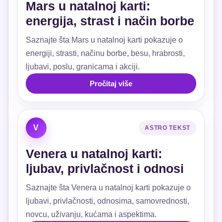
Mars u natalnoj karti:
energija, strast i način borbe
Saznajte šta Mars u natalnoj karti pokazuje o
energiji, strasti, načinu borbe, besu, hrabrosti,
ljubavi, poslu, granicama i akciji.
Pročitaj više
V
ASTRO TEKST
Venera u natalnoj karti:
ljubav, privlačnost i odnosi
Saznajte šta Venera u natalnoj karti pokazuje o
ljubavi, privlačnosti, odnosima, samovrednosti,
novcu, uživanju, kućama i aspektima.