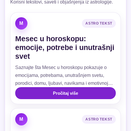
Korisni tekstovi, saveti i objašnjenja iz astrologije.
M
ASTRO TEKST
Mesec u horoskopu:
emocije, potrebe i unutrašnji
svet
Saznajte šta Mesec u horoskopu pokazuje o
emocijama, potrebama, unutrašnjem svetu,
porodici, domu, ljubavi, navikama i emotivnoj
sigurnosti.
Pročitaj više
M
ASTRO TEKST