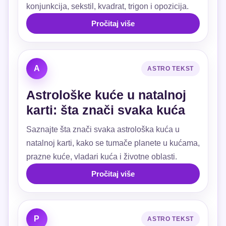
konjunkcija, sekstil, kvadrat, trigon i opozicija.
Pročitaj više
A
ASTRO TEKST
Astrološke kuće u natalnoj
karti: šta znači svaka kuća
Saznajte šta znači svaka astrološka kuća u
natalnoj karti, kako se tumače planete u kućama,
prazne kuće, vladari kuća i životne oblasti.
Pročitaj više
P
ASTRO TEKST