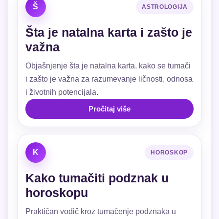
Š
ASTROLOGIJA
Šta je natalna karta i zašto je
važna
Objašnjenje šta je natalna karta, kako se tumači
i zašto je važna za razumevanje ličnosti, odnosa
i životnih potencijala.
Pročitaj više
K
HOROSKOP
Kako tumačiti podznak u
horoskopu
Praktičan vodič kroz tumačenje podznaka u