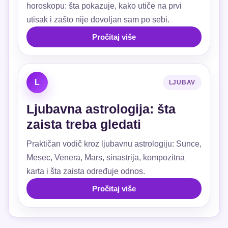
horoskopu: šta pokazuje, kako utiče na prvi
utisak i zašto nije dovoljan sam po sebi.
Pročitaj više
L
LJUBAV
Ljubavna astrologija: šta
zaista treba gledati
Praktičan vodič kroz ljubavnu astrologiju: Sunce,
Mesec, Venera, Mars, sinastrija, kompozitna
karta i šta zaista određuje odnos.
Pročitaj više