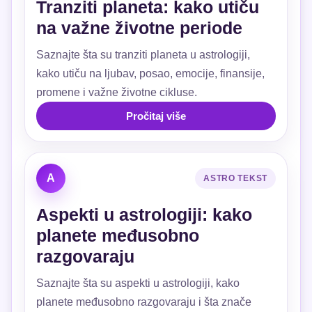
Tranziti planeta: kako utiču
na važne životne periode
Saznajte šta su tranziti planeta u astrologiji,
kako utiču na ljubav, posao, emocije, finansije,
promene i važne životne cikluse.
Pročitaj više
A
ASTRO TEKST
Aspekti u astrologiji: kako
planete međusobno
razgovaraju
Saznajte šta su aspekti u astrologiji, kako
planete međusobno razgovaraju i šta znače