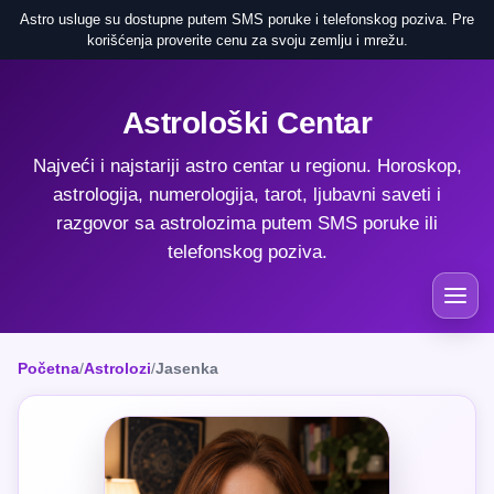
Astro usluge su dostupne putem SMS poruke i telefonskog poziva. Pre
korišćenja proverite cenu za svoju zemlju i mrežu.
Astrološki Centar
Najveći i najstariji astro centar u regionu. Horoskop,
astrologija, numerologija, tarot, ljubavni saveti i
razgovor sa astrolozima putem SMS poruke ili
telefonskog poziva.
Početna
/
Astrolozi
/
Jasenka