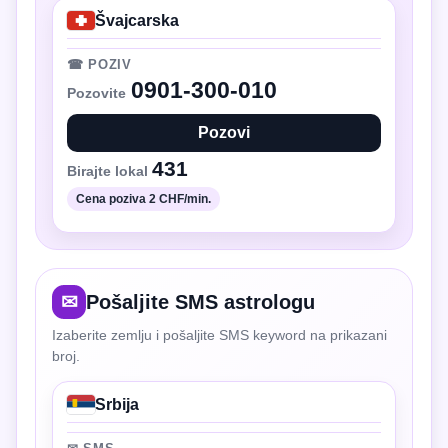
Švajcarska
☎ POZIV
0901-300-010
Pozovite
Pozovi
431
Birajte lokal
Cena poziva 2 CHF/min.
✉
Pošaljite SMS astrologu
Izaberite zemlju i pošaljite SMS keyword na prikazani
broj.
Srbija