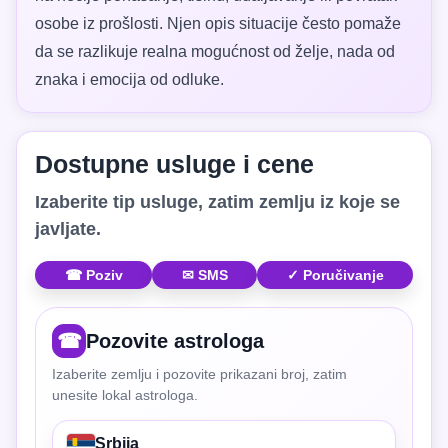
osobe iz prošlosti. Njen opis situacije često pomaže
da se razlikuje realna mogućnost od želje, nada od
znaka i emocija od odluke.
Dostupne usluge i cene
Izaberite tip usluge, zatim zemlju iz koje se
javljate.
☎ Poziv
✉ SMS
✓ Poručivanje
☎
Pozovite astrologa
Izaberite zemlju i pozovite prikazani broj, zatim
unesite lokal astrologa.
Srbija