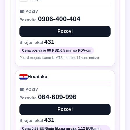
☎ POZIV
0906-400-404
Pozovite
Pozovi
431
Birajte lokal
Cena poziva je 60 RSD/0.5 min sa PDV-om
Pozivi mogući samo iz MTS mobilne i fiksne mreže.
Hrvatska
☎ POZIV
064-609-996
Pozovite
Pozovi
431
Birajte lokal
Cena 0.93 EUR/min fiksna mreža, 1.12 EUR/min