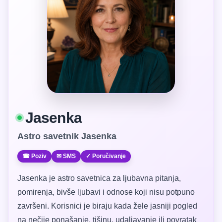
Jasenka
Astro savetnik Jasenka
☎ Poziv
✉ SMS
✓ Poručivanje
Jasenka je astro savetnica za ljubavna pitanja,
pomirenja, bivše ljubavi i odnose koji nisu potpuno
završeni. Korisnici je biraju kada žele jasniji pogled
na nečije ponašanje, tišinu, udaljavanje ili povratak