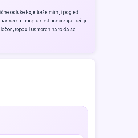
ične odluke koje traže mirniji pogled.
a partnerom, mogućnost pomirenja, nečiju
taložen, topao i usmeren na to da se