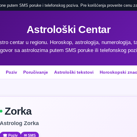
pne putem SMS poruke i telefonskog poziva. Pre korišćenja proverite cenu za
Astrološki Centar
astro centar u regionu. Horoskop, astrologija, numerologija, ta
govor sa astrolozima putem SMS poruke ili telefonskog poz
Poziv
Poručivanje
Astrološki tekstovi
Horoskopski znac
Zorka
Astrolog Zorka
☎ Poziv
✉ SMS