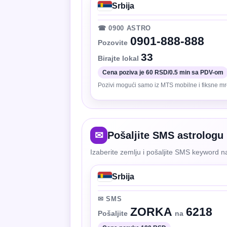
Srbija
☎ 0900 ASTRO
0901-888-888
Pozovite
33
Birajte lokal
Cena poziva je 60 RSD/0.5 min sa PDV-om
Pozivi mogući samo iz MTS mobilne i fiksne mr
✉
Pošaljite SMS astrologu
Izaberite zemlju i pošaljite SMS keyword na
Srbija
✉ SMS
ZORKA
6218
Pošaljite
na