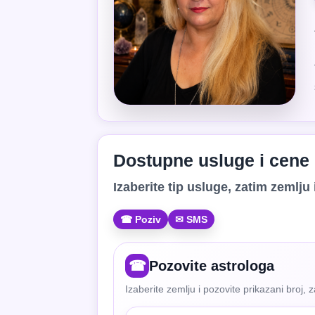
Dostupne usluge i cene
Izaberite tip usluge, zatim zemlju i
☎ Poziv
✉ SMS
☎
Pozovite astrologa
Izaberite zemlju i pozovite prikazani broj, 