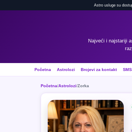
Astro usluge su dostu
Najveći i najstariji 
raz
Početna
Astrolozi
Brojevi za kontakt
SMS
Početna
/
Astrolozi
/
Zorka