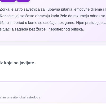
Zorka je astro savetnica za ljubavna pitanja, emotivne dileme i l
Korisnici joj se često obraćaju kada žele da razumeju odnos s
tišinu ili period u kome se osećaju nesigurno. Njen pristup je s
situacija sagleda bez žurbe i nepotrebnog pritiska.
z koje se javljate.
zatim unesite lokal astrologa.