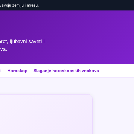
 svoju zemlju i mrežu.
rot, ljubavni saveti i
iva.
i
Horoskop
Slaganje horoskopskih znakova