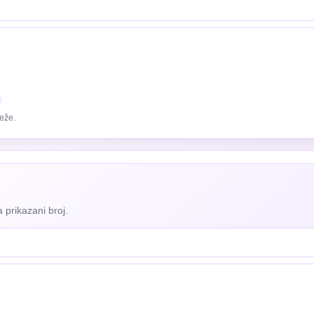
eže.
 prikazani broj.