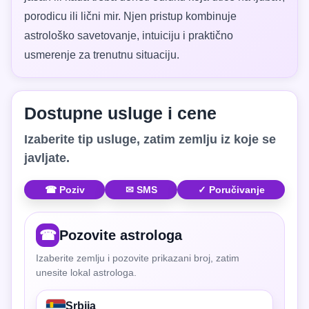
porodicu ili lični mir. Njen pristup kombinuje
astrološko savetovanje, intuiciju i praktično
usmerenje za trenutnu situaciju.
Dostupne usluge i cene
Izaberite tip usluge, zatim zemlju iz koje se
javljate.
☎ Poziv
✉ SMS
✓ Poručivanje
☎
Pozovite astrologa
Izaberite zemlju i pozovite prikazani broj, zatim
unesite lokal astrologa.
Srbija