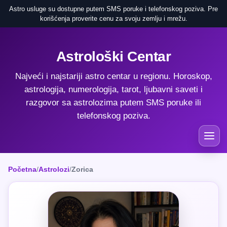
Astro usluge su dostupne putem SMS poruke i telefonskog poziva. Pre
korišćenja proverite cenu za svoju zemlju i mrežu.
Astrološki Centar
Najveći i najstariji astro centar u regionu. Horoskop,
astrologija, numerologija, tarot, ljubavni saveti i
razgovor sa astrolozima putem SMS poruke ili
telefonskog poziva.
Početna
/
Astrolozi
/
Zorica