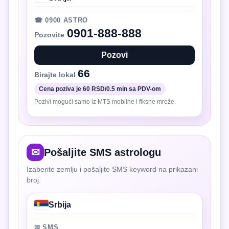
☎ 0900 ASTRO
0901-888-888
Pozovite
Pozovi
66
Birajte lokal
Cena poziva je 60 RSD/0.5 min sa PDV-om
Pozivi mogući samo iz MTS mobilne i fiksne mreže.
✉
Pošaljite SMS astrologu
Izaberite zemlju i pošaljite SMS keyword na prikazani
broj.
Srbija
✉ SMS