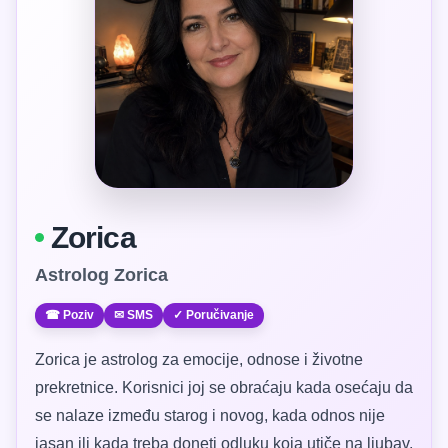
Zorica
Astrolog Zorica
☎ Poziv
✉ SMS
✓ Poručivanje
Zorica je astrolog za emocije, odnose i životne
prekretnice. Korisnici joj se obraćaju kada osećaju da
se nalaze između starog i novog, kada odnos nije
jasan ili kada treba doneti odluku koja utiče na ljubav,