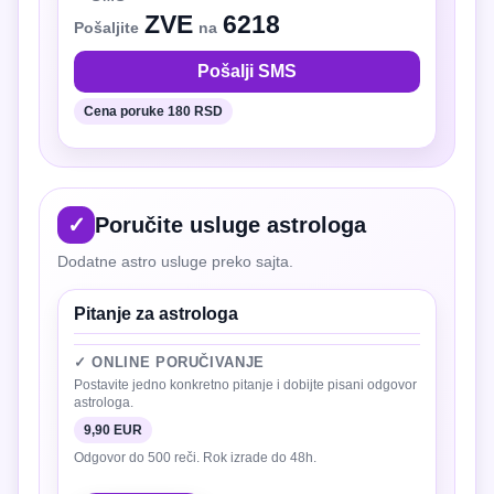
ZVE
6218
Pošaljite
na
Pošalji SMS
Cena poruke 180 RSD
✓
Poručite usluge astrologa
Dodatne astro usluge preko sajta.
Pitanje za astrologa
✓ ONLINE PORUČIVANJE
Postavite jedno konkretno pitanje i dobijte pisani odgovor
astrologa.
9,90 EUR
Odgovor do 500 reči. Rok izrade do 48h.