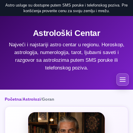
Astro usluge su dostupne putem SMS poruke i telefonskog poziva. Pre
korišćenja proverite cenu za svoju zemlju i mrežu.
Astrološki Centar
Najveći i najstariji astro centar u regionu. Horoskop,
astrologija, numerologija, tarot, ljubavni saveti i
razgovor sa astrolozima putem SMS poruke ili
telefonskog poziva.
Početna
/
Astrolozi
/
Goran