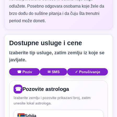
odlažete. Posebno odgovara osobama koje žele da
brzo dođu do suštine pitanja i da čuju šta trenutni
period može doneti.
Dostupne usluge i cene
Izaberite tip usluge, zatim zemlju iz koje se
javljate.
☎ Poziv
✉ SMS
✓ Poručivanje
☎
Pozovite astrologa
Izaberite zemlju i pozovite prikazani broj, zatim
unesite lokal astrologa.
Srbija