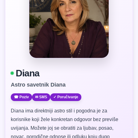
Diana
Astro savetnik Diana
☎ Poziv
✉ SMS
✓ Poručivanje
Diana ima direktniji astro stil i pogodna je za
korisnike koji žele konkretan odgovor bez previše
uvijanja. Možete joj se obratiti za ljubav, posao,
novac, porodične odnose ili odluku koju dugo