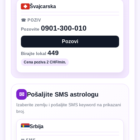
Švajcarska
☎ POZIV
0901-300-010
Pozovite
Pozovi
449
Birajte lokal
Cena poziva 2 CHF/min.
✉
Pošaljite SMS astrologu
Izaberite zemlju i pošaljite SMS keyword na prikazani
broj.
Srbija