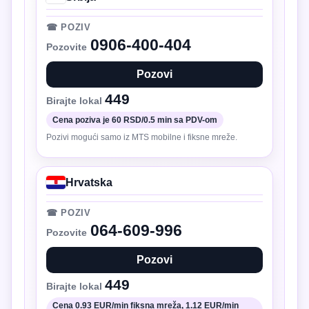
☎ POZIV
0906-400-404
Pozovite
Pozovi
449
Birajte lokal
Cena poziva je 60 RSD/0.5 min sa PDV-om
Pozivi mogući samo iz MTS mobilne i fiksne mreže.
Hrvatska
☎ POZIV
064-609-996
Pozovite
Pozovi
449
Birajte lokal
Cena 0.93 EUR/min fiksna mreža, 1.12 EUR/min