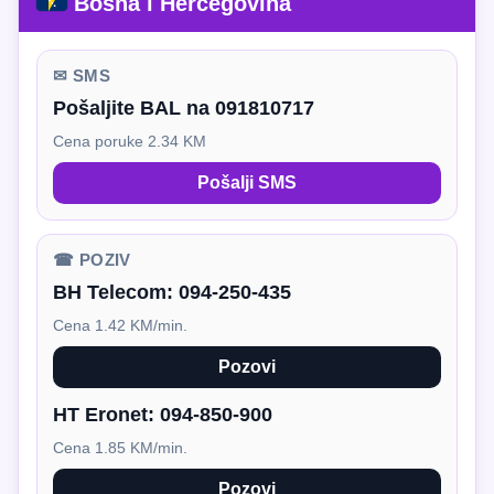
Bosna i Hercegovina
✉ SMS
Pošaljite BAL na 091810717
Cena poruke 2.34 KM
Pošalji SMS
☎ POZIV
BH Telecom:
094-250-435
Cena 1.42 KM/min.
Pozovi
HT Eronet:
094-850-900
Cena 1.85 KM/min.
Pozovi