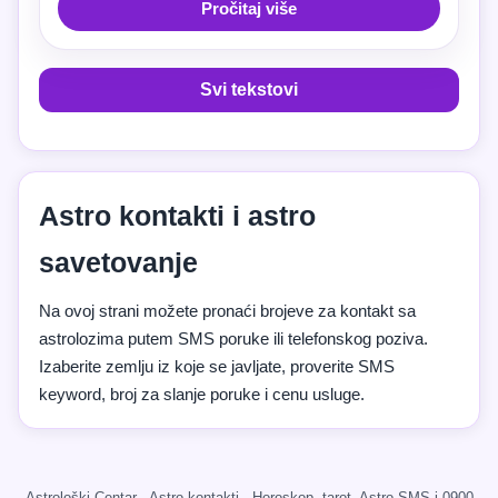
Pročitaj više
Svi tekstovi
Astro kontakti i astro
savetovanje
Na ovoj strani možete pronaći brojeve za kontakt sa
astrolozima putem SMS poruke ili telefonskog poziva.
Izaberite zemlju iz koje se javljate, proverite SMS
keyword, broj za slanje poruke i cenu usluge.
Astrološki Centar · Astro kontakti · Horoskop, tarot, Astro SMS i 0900