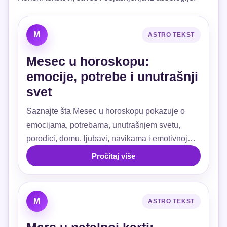
M
ASTRO TEKST
Mesec u horoskopu:
emocije, potrebe i unutrašnji
svet
Saznajte šta Mesec u horoskopu pokazuje o
emocijama, potrebama, unutrašnjem svetu,
porodici, domu, ljubavi, navikama i emotivnoj
sigurnosti.
Pročitaj više
M
ASTRO TEKST