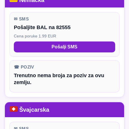
Nemačka
✉ SMS
Pošaljite BAL na 82555
Cena poruke 1.99 EUR
Pošalji SMS
☎ POZIV
Trenutno nema broja za poziv za ovu
zemlju.
Švajcarska
✉ SMS