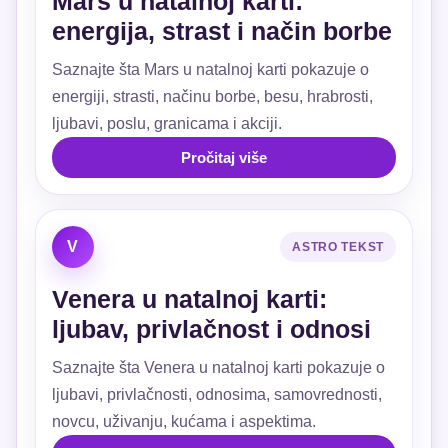
Mars u natalnoj karti:
energija, strast i način borbe
Saznajte šta Mars u natalnoj karti pokazuje o
energiji, strasti, načinu borbe, besu, hrabrosti,
ljubavi, poslu, granicama i akciji.
Pročitaj više
V
ASTRO TEKST
Venera u natalnoj karti:
ljubav, privlačnost i odnosi
Saznajte šta Venera u natalnoj karti pokazuje o
ljubavi, privlačnosti, odnosima, samovrednosti,
novcu, uživanju, kućama i aspektima.