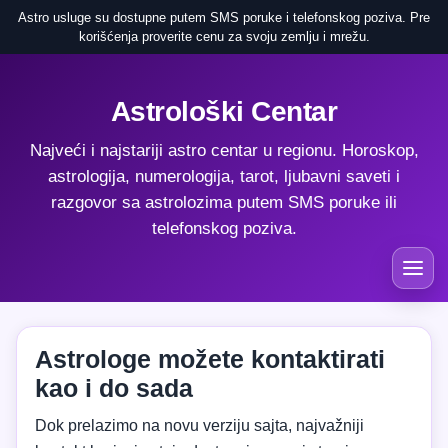
Astro usluge su dostupne putem SMS poruke i telefonskog poziva. Pre
korišćenja proverite cenu za svoju zemlju i mrežu.
Astrološki Centar
Najveći i najstariji astro centar u regionu. Horoskop,
astrologija, numerologija, tarot, ljubavni saveti i
razgovor sa astrolozima putem SMS poruke ili
telefonskog poziva.
Astrologe možete kontaktirati
kao i do sada
Dok prelazimo na novu verziju sajta, najvažniji