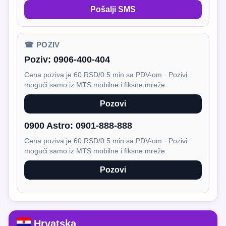
Pošalji SMS
☎ POZIV
Poziv:
0906-400-404
Cena poziva je 60 RSD/0.5 min sa PDV-om · Pozivi
mogući samo iz MTS mobilne i fiksne mreže.
Pozovi
0900 Astro:
0901-888-888
Cena poziva je 60 RSD/0.5 min sa PDV-om · Pozivi
mogući samo iz MTS mobilne i fiksne mreže.
Pozovi
Hrvatska