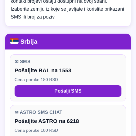
kontakt brojevi ostaju dostupni na ovoj strani.
Izaberite zemlju iz koje se javljate i koristite prikazani
SMS ili broj za poziv.
Srbija
✉ SMS
Pošaljite BAL na 1553
Cena poruke 180 RSD
Pošalji SMS
✉ ASTRO SMS CHAT
Pošaljite ASTRO na 6218
Cena poruke 180 RSD