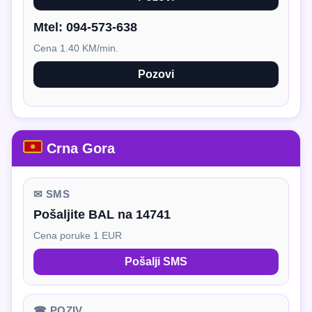
Mtel:
094-573-638
Cena 1.40 KM/min.
Pozovi
Crna Gora
✉ SMS
Pošaljite BAL na 14741
Cena poruke 1 EUR
Pošalji SMS
☎ POZIV