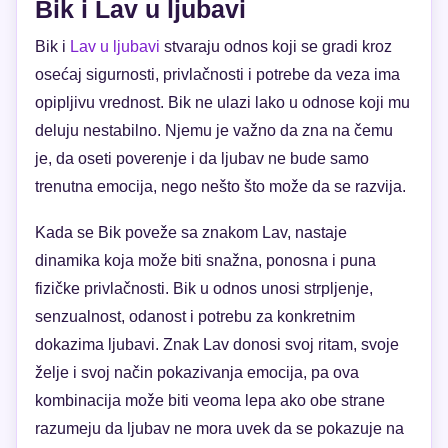
Bik i Lav u ljubavi
Bik i
Lav u ljubavi
stvaraju odnos koji se gradi kroz
osećaj sigurnosti, privlačnosti i potrebe da veza ima
opipljivu vrednost. Bik ne ulazi lako u odnose koji mu
deluju nestabilno. Njemu je važno da zna na čemu
je, da oseti poverenje i da ljubav ne bude samo
trenutna emocija, nego nešto što može da se razvija.
Kada se Bik poveže sa znakom Lav, nastaje
dinamika koja može biti snažna, ponosna i puna
fizičke privlačnosti. Bik u odnos unosi strpljenje,
senzualnost, odanost i potrebu za konkretnim
dokazima ljubavi. Znak Lav donosi svoj ritam, svoje
želje i svoj način pokazivanja emocija, pa ova
kombinacija može biti veoma lepa ako obe strane
razumeju da ljubav ne mora uvek da se pokazuje na