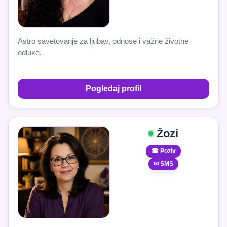
Astro savetovanje za ljubav, odnose i važne životne
odluke.
Pogledaj profil
Žozi
☎ Poziv
✉ SMS