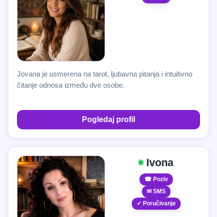
Jovana je usmerena na tarot, ljubavna pitanja i intuitivno
čitanje odnosa između dve osobe.
Pogledaj profil
Ivona
☎ Poziv
✉ SMS
✓ Poručivanje