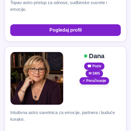
Topao astro pristup za odnose, sudbinske susrete i
emocije.
Pogledaj profil
Dana
☎ Poziv
✉ SMS
✓ Poručivanje
Intuitivna astro savetnica za emocije, partnera i buduće
korake.