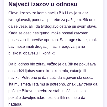
Najveći izazov u odnosu
Glavni izazov za kombinaciju Bik i Lav je sudar
tvrdoglavosti, ponosa i potrebe za pažnjom. Bik ume
da se veže, ali i da tvrdoglavo ostane pri svom stavu.
Kada se oseti nesigurno, može postati zatvoren,
posesivan ili previše oprezan. Sa druge strane, znak
Lav može imati drugačiji način reagovanja na
bliskost, obavezu ili konflikt.
Da bi odnos bio zdrav, važno je da Bik ne pokušava
da zadrži ljubav samo kroz kontrolu, ćutanje ili
naviku. Potrebno je da nauči da izgovori šta oseća,
šta mu smeta i šta mu je potrebno. Znak Lav treba da
poštuje Bikovu potrebu za stabilnošću, ali i da
pokaže dovoljno iskrenosti da Bik ne mora da
nagađa.