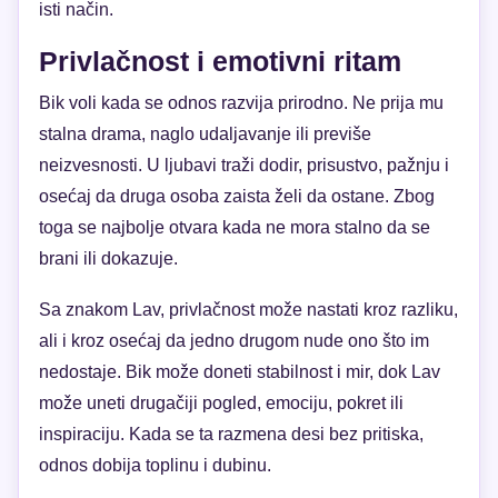
isti način.
Privlačnost i emotivni ritam
Bik voli kada se odnos razvija prirodno. Ne prija mu
stalna drama, naglo udaljavanje ili previše
neizvesnosti. U ljubavi traži dodir, prisustvo, pažnju i
osećaj da druga osoba zaista želi da ostane. Zbog
toga se najbolje otvara kada ne mora stalno da se
brani ili dokazuje.
Sa znakom Lav, privlačnost može nastati kroz razliku,
ali i kroz osećaj da jedno drugom nude ono što im
nedostaje. Bik može doneti stabilnost i mir, dok Lav
može uneti drugačiji pogled, emociju, pokret ili
inspiraciju. Kada se ta razmena desi bez pritiska,
odnos dobija toplinu i dubinu.