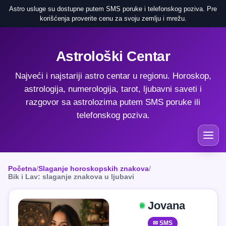
Astro usluge su dostupne putem SMS poruke i telefonskog poziva. Pre
korišćenja proverite cenu za svoju zemlju i mrežu.
Astrološki Centar
Najveći i najstariji astro centar u regionu. Horoskop,
astrologija, numerologija, tarot, ljubavni saveti i
razgovor sa astrolozima putem SMS poruke ili
telefonskog poziva.
Početna
/
Slaganje horoskopskih znakova
/
Bik i Lav: slaganje znakova u ljubavi
Jovana
✉ SMS