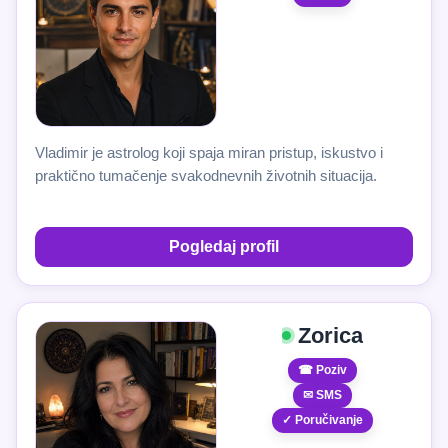
Vladimir je astrolog koji spaja miran pristup, iskustvo i
praktično tumačenje svakodnevnih životnih situacija.
Pogledaj profil
Zorica
☎ Poziv
✉ SMS
✓ Poručivanje