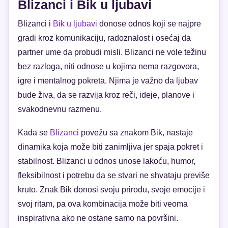
Blizanci i Bik u ljubavi
Blizanci i
Bik u ljubavi
donose odnos koji se najpre
gradi kroz komunikaciju, radoznalost i osećaj da
partner ume da probudi misli. Blizanci ne vole težinu
bez razloga, niti odnose u kojima nema razgovora,
igre i mentalnog pokreta. Njima je važno da ljubav
bude živa, da se razvija kroz reči, ideje, planove i
svakodnevnu razmenu.
Kada se
Blizanci
povežu sa znakom Bik, nastaje
dinamika koja može biti zanimljiva jer spaja pokret i
stabilnost. Blizanci u odnos unose lakoću, humor,
fleksibilnost i potrebu da se stvari ne shvataju previše
kruto. Znak Bik donosi svoju prirodu, svoje emocije i
svoj ritam, pa ova kombinacija može biti veoma
inspirativna ako ne ostane samo na površini.