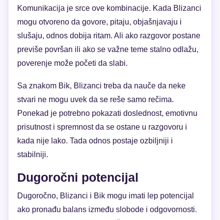
Komunikacija je srce ove kombinacije. Kada Blizanci
mogu otvoreno da govore, pitaju, objašnjavaju i
slušaju, odnos dobija ritam. Ali ako razgovor postane
previše površan ili ako se važne teme stalno odlažu,
poverenje može početi da slabi.
Sa znakom Bik, Blizanci treba da nauče da neke
stvari ne mogu uvek da se reše samo rečima.
Ponekad je potrebno pokazati doslednost, emotivnu
prisutnost i spremnost da se ostane u razgovoru i
kada nije lako. Tada odnos postaje ozbiljniji i
stabilniji.
Dugoročni potencijal
Dugoročno, Blizanci i Bik mogu imati lep potencijal
ako pronađu balans između slobode i odgovornosti.