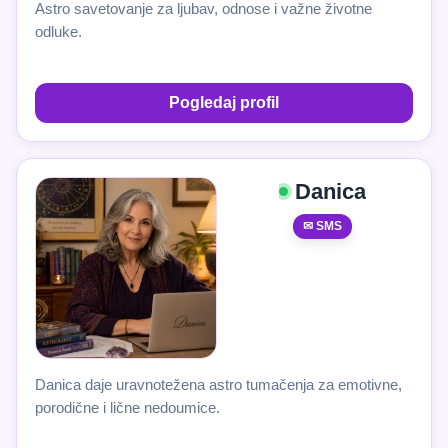
Astro savetovanje za ljubav, odnose i važne životne
odluke.
Pogledaj profil
Danica
✉ SMS
Danica daje uravnotežena astro tumačenja za emotivne,
porodične i lične nedoumice.