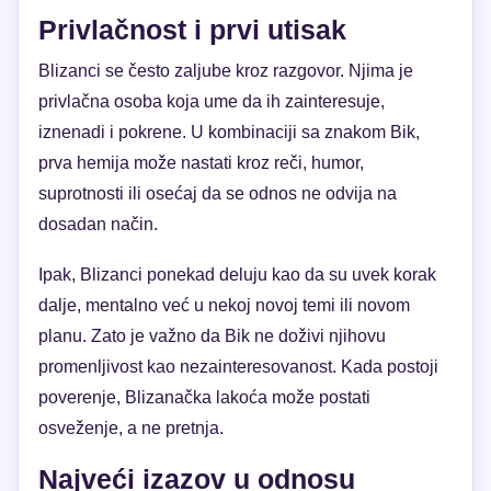
Privlačnost i prvi utisak
Blizanci se često zaljube kroz razgovor. Njima je
privlačna osoba koja ume da ih zainteresuje,
iznenadi i pokrene. U kombinaciji sa znakom Bik,
prva hemija može nastati kroz reči, humor,
suprotnosti ili osećaj da se odnos ne odvija na
dosadan način.
Ipak, Blizanci ponekad deluju kao da su uvek korak
dalje, mentalno već u nekoj novoj temi ili novom
planu. Zato je važno da Bik ne doživi njihovu
promenljivost kao nezainteresovanost. Kada postoji
poverenje, Blizanačka lakoća može postati
osveženje, a ne pretnja.
Najveći izazov u odnosu