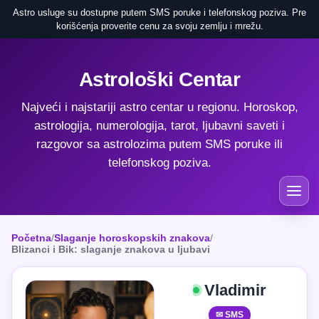
Astro usluge su dostupne putem SMS poruke i telefonskog poziva. Pre
korišćenja proverite cenu za svoju zemlju i mrežu.
Astrološki Centar
Najveći i najstariji astro centar u regionu. Horoskop,
astrologija, numerologija, tarot, ljubavni saveti i
razgovor sa astrolozima putem SMS poruke ili
telefonskog poziva.
Početna
/
Slaganje horoskopskih znakova
/
Blizanci i Bik: slaganje znakova u ljubavi
Vladimir
✉ SMS