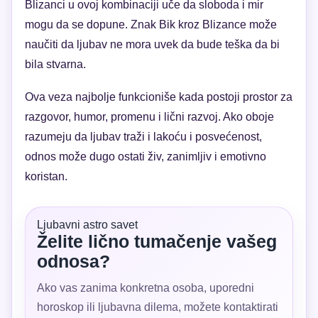
Blizanci u ovoj kombinaciji uče da sloboda i mir
mogu da se dopune. Znak Bik kroz Blizance može
naučiti da ljubav ne mora uvek da bude teška da bi
bila stvarna.
Ova veza najbolje funkcioniše kada postoji prostor za
razgovor, humor, promenu i lični razvoj. Ako oboje
razumeju da ljubav traži i lakoću i posvećenost,
odnos može dugo ostati živ, zanimljiv i emotivno
koristan.
Ljubavni astro savet
Želite lično tumačenje vašeg
odnosa?
Ako vas zanima konkretna osoba, uporedni
horoskop ili ljubavna dilema, možete kontaktirati