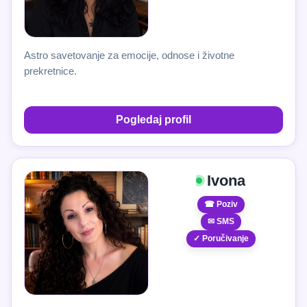
Astro savetovanje za emocije, odnose i životne
prekretnice.
Pogledaj profil
Ivona
☎ Poziv
✉ SMS
✓ Poručivanje