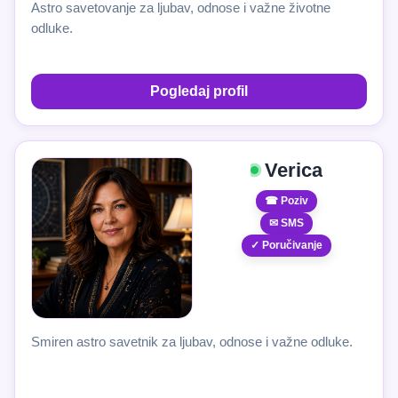
Astro savetovanje za ljubav, odnose i važne životne
odluke.
Pogledaj profil
Verica
☎ Poziv
✉ SMS
✓ Poručivanje
Smiren astro savetnik za ljubav, odnose i važne odluke.