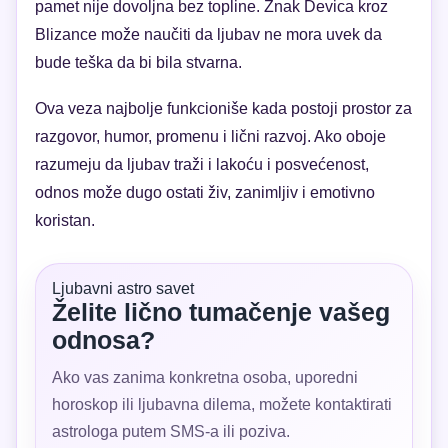
pamet nije dovoljna bez topline. Znak Devica kroz
Blizance može naučiti da ljubav ne mora uvek da
bude teška da bi bila stvarna.
Ova veza najbolje funkcioniše kada postoji prostor za
razgovor, humor, promenu i lični razvoj. Ako oboje
razumeju da ljubav traži i lakoću i posvećenost,
odnos može dugo ostati živ, zanimljiv i emotivno
koristan.
Ljubavni astro savet
Želite lično tumačenje vašeg
odnosa?
Ako vas zanima konkretna osoba, uporedni
horoskop ili ljubavna dilema, možete kontaktirati
astrologa putem SMS-a ili poziva.