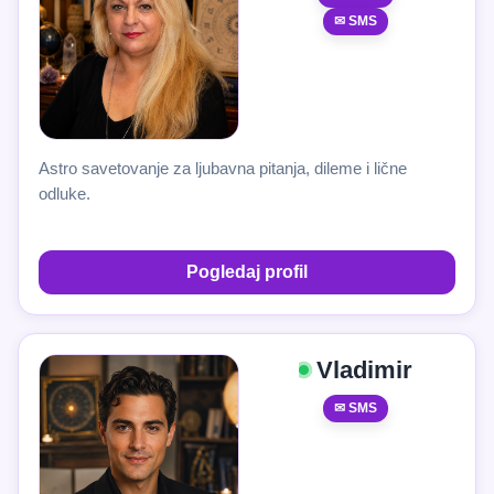
✉ SMS
Astro savetovanje za ljubavna pitanja, dileme i lične
odluke.
Pogledaj profil
Vladimir
✉ SMS