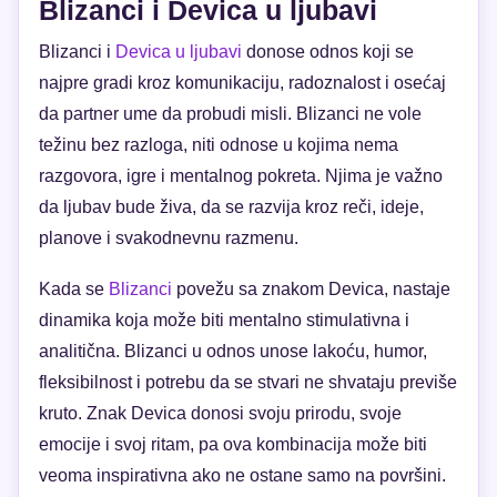
Blizanci i Devica u ljubavi
Blizanci i
Devica u ljubavi
donose odnos koji se
najpre gradi kroz komunikaciju, radoznalost i osećaj
da partner ume da probudi misli. Blizanci ne vole
težinu bez razloga, niti odnose u kojima nema
razgovora, igre i mentalnog pokreta. Njima je važno
da ljubav bude živa, da se razvija kroz reči, ideje,
planove i svakodnevnu razmenu.
Kada se
Blizanci
povežu sa znakom Devica, nastaje
dinamika koja može biti mentalno stimulativna i
analitična. Blizanci u odnos unose lakoću, humor,
fleksibilnost i potrebu da se stvari ne shvataju previše
kruto. Znak Devica donosi svoju prirodu, svoje
emocije i svoj ritam, pa ova kombinacija može biti
veoma inspirativna ako ne ostane samo na površini.