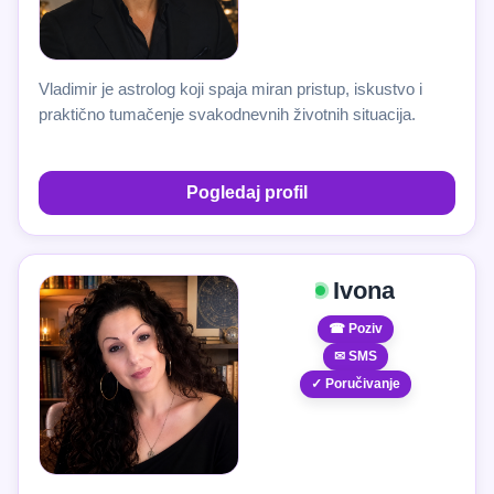
Vladimir je astrolog koji spaja miran pristup, iskustvo i
praktično tumačenje svakodnevnih životnih situacija.
Pogledaj profil
Ivona
☎ Poziv
✉ SMS
✓ Poručivanje