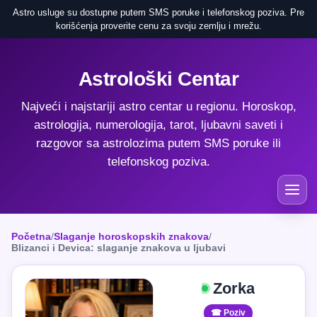
Astro usluge su dostupne putem SMS poruke i telefonskog poziva. Pre
korišćenja proverite cenu za svoju zemlju i mrežu.
Astrološki Centar
Najveći i najstariji astro centar u regionu. Horoskop,
astrologija, numerologija, tarot, ljubavni saveti i
razgovor sa astrolozima putem SMS poruke ili
telefonskog poziva.
Početna
/
Slaganje horoskopskih znakova
/
Blizanci i Devica: slaganje znakova u ljubavi
Zorka
☎ Poziv