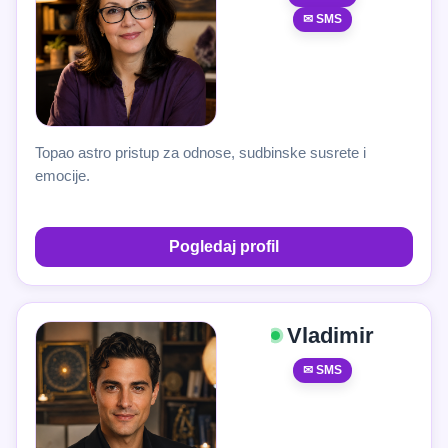
✉ SMS
Topao astro pristup za odnose, sudbinske susrete i
emocije.
Pogledaj profil
Vladimir
✉ SMS