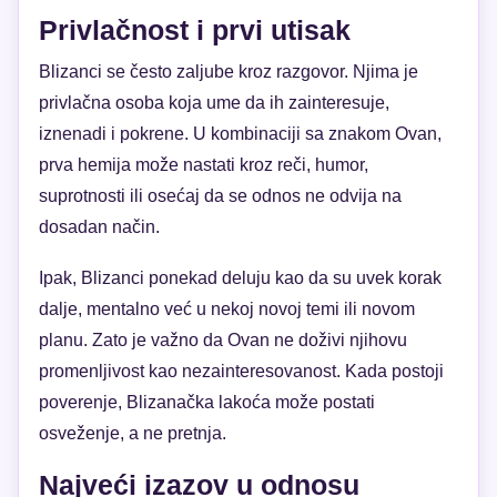
Privlačnost i prvi utisak
Blizanci se često zaljube kroz razgovor. Njima je
privlačna osoba koja ume da ih zainteresuje,
iznenadi i pokrene. U kombinaciji sa znakom Ovan,
prva hemija može nastati kroz reči, humor,
suprotnosti ili osećaj da se odnos ne odvija na
dosadan način.
Ipak, Blizanci ponekad deluju kao da su uvek korak
dalje, mentalno već u nekoj novoj temi ili novom
planu. Zato je važno da Ovan ne doživi njihovu
promenljivost kao nezainteresovanost. Kada postoji
poverenje, Blizanačka lakoća može postati
osveženje, a ne pretnja.
Najveći izazov u odnosu