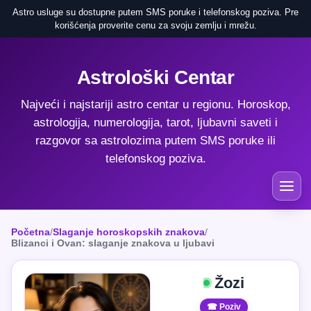
Astro usluge su dostupne putem SMS poruke i telefonskog poziva. Pre
korišćenja proverite cenu za svoju zemlju i mrežu.
Astrološki Centar
Najveći i najstariji astro centar u regionu. Horoskop,
astrologija, numerologija, tarot, ljubavni saveti i
razgovor sa astrolozima putem SMS poruke ili
telefonskog poziva.
Početna
/
Slaganje horoskopskih znakova
/
Blizanci i Ovan: slaganje znakova u ljubavi
Žozi
☎ Poziv