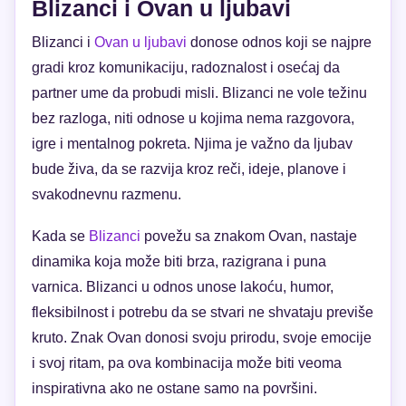
Blizanci i Ovan u ljubavi
Blizanci i
Ovan u ljubavi
donose odnos koji se najpre
gradi kroz komunikaciju, radoznalost i osećaj da
partner ume da probudi misli. Blizanci ne vole težinu
bez razloga, niti odnose u kojima nema razgovora,
igre i mentalnog pokreta. Njima je važno da ljubav
bude živa, da se razvija kroz reči, ideje, planove i
svakodnevnu razmenu.
Kada se
Blizanci
povežu sa znakom Ovan, nastaje
dinamika koja može biti brza, razigrana i puna
varnica. Blizanci u odnos unose lakoću, humor,
fleksibilnost i potrebu da se stvari ne shvataju previše
kruto. Znak Ovan donosi svoju prirodu, svoje emocije
i svoj ritam, pa ova kombinacija može biti veoma
inspirativna ako ne ostane samo na površini.