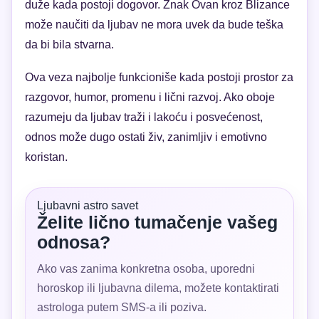
duže kada postoji dogovor. Znak Ovan kroz Blizance
može naučiti da ljubav ne mora uvek da bude teška
da bi bila stvarna.
Ova veza najbolje funkcioniše kada postoji prostor za
razgovor, humor, promenu i lični razvoj. Ako oboje
razumeju da ljubav traži i lakoću i posvećenost,
odnos može dugo ostati živ, zanimljiv i emotivno
koristan.
Ljubavni astro savet
Želite lično tumačenje vašeg
odnosa?
Ako vas zanima konkretna osoba, uporedni
horoskop ili ljubavna dilema, možete kontaktirati
astrologa putem SMS-a ili poziva.