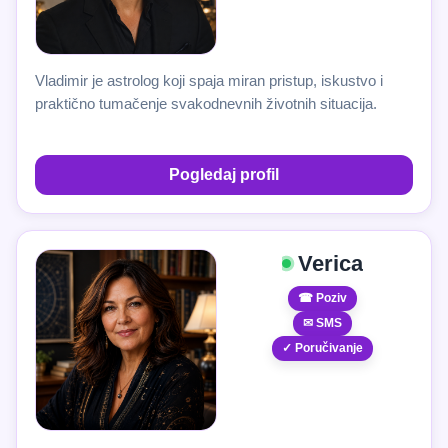
Vladimir je astrolog koji spaja miran pristup, iskustvo i
praktično tumačenje svakodnevnih životnih situacija.
Pogledaj profil
Verica
☎ Poziv
✉ SMS
✓ Poručivanje