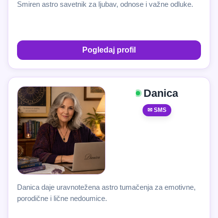
Smiren astro savetnik za ljubav, odnose i važne odluke.
Pogledaj profil
Danica
✉ SMS
Danica daje uravnotežena astro tumačenja za emotivne,
porodične i lične nedoumice.