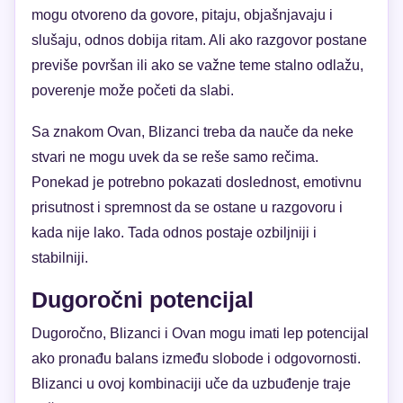
mogu otvoreno da govore, pitaju, objašnjavaju i
slušaju, odnos dobija ritam. Ali ako razgovor postane
previše površan ili ako se važne teme stalno odlažu,
poverenje može početi da slabi.
Sa znakom Ovan, Blizanci treba da nauče da neke
stvari ne mogu uvek da se reše samo rečima.
Ponekad je potrebno pokazati doslednost, emotivnu
prisutnost i spremnost da se ostane u razgovoru i
kada nije lako. Tada odnos postaje ozbiljniji i
stabilniji.
Dugoročni potencijal
Dugoročno, Blizanci i Ovan mogu imati lep potencijal
ako pronađu balans između slobode i odgovornosti.
Blizanci u ovoj kombinaciji uče da uzbuđenje traje