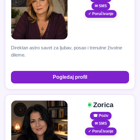
✉ SMS
✓ Poručivanje
Direktan astro savet za ljubav, posao i trenutne životne
dileme.
Pogledaj profil
Zorica
☎ Poziv
✉ SMS
✓ Poručivanje