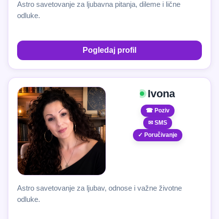
Astro savetovanje za ljubavna pitanja, dileme i lične
odluke.
Pogledaj profil
Ivona
☎ Poziv
✉ SMS
✓ Poručivanje
Astro savetovanje za ljubav, odnose i važne životne
odluke.