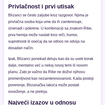
Privlačnost i prvi utisak
Blizanci se često zaljube kroz razgovor. Njima je
privlačna osoba koja ume da ih zainteresuje,
iznenadi i pokrene. U kombinaciji sa znakom Ribe,
prva hemija može nastati kroz reči, humor,
suprotnosti ili osećaj da se odnos ne odvija na
dosadan način.
Ipak, Blizanci ponekad deluju kao da su uvek korak
dalje, mentalno već u nekoj novoj temi ili novom
planu. Zato je važno da Ribe ne doživi njihovu
promenljivost kao nezainteresovanost. Kada postoji
poverenje, Blizanačka lakoća može postati
osveženje, a ne pretnja.
Najveći izazov u odnosu