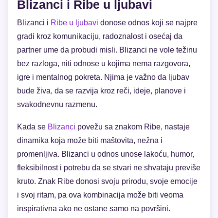
Blizanci i Ribe u ljubavi
Blizanci i
Ribe u ljubavi
donose odnos koji se najpre
gradi kroz komunikaciju, radoznalost i osećaj da
partner ume da probudi misli. Blizanci ne vole težinu
bez razloga, niti odnose u kojima nema razgovora,
igre i mentalnog pokreta. Njima je važno da ljubav
bude živa, da se razvija kroz reči, ideje, planove i
svakodnevnu razmenu.
Kada se
Blizanci
povežu sa znakom Ribe, nastaje
dinamika koja može biti maštovita, nežna i
promenljiva. Blizanci u odnos unose lakoću, humor,
fleksibilnost i potrebu da se stvari ne shvataju previše
kruto. Znak Ribe donosi svoju prirodu, svoje emocije
i svoj ritam, pa ova kombinacija može biti veoma
inspirativna ako ne ostane samo na površini.