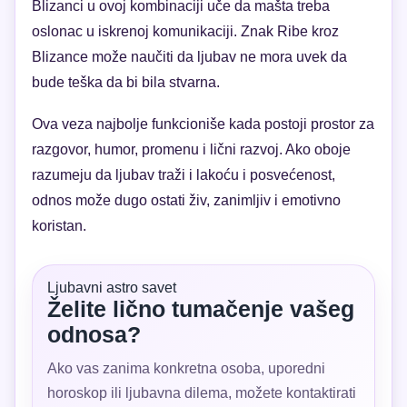
Blizanci u ovoj kombinaciji uče da mašta treba
oslonac u iskrenoj komunikaciji. Znak Ribe kroz
Blizance može naučiti da ljubav ne mora uvek da
bude teška da bi bila stvarna.
Ova veza najbolje funkcioniše kada postoji prostor za
razgovor, humor, promenu i lični razvoj. Ako oboje
razumeju da ljubav traži i lakoću i posvećenost,
odnos može dugo ostati živ, zanimljiv i emotivno
koristan.
Ljubavni astro savet
Želite lično tumačenje vašeg
odnosa?
Ako vas zanima konkretna osoba, uporedni
horoskop ili ljubavna dilema, možete kontaktirati