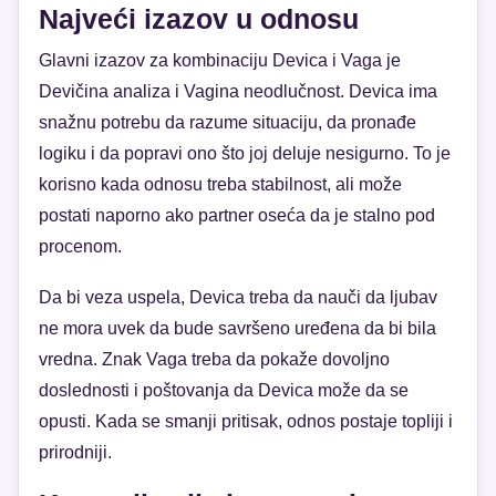
Najveći izazov u odnosu
Glavni izazov za kombinaciju Devica i Vaga je
Devičina analiza i Vagina neodlučnost. Devica ima
snažnu potrebu da razume situaciju, da pronađe
logiku i da popravi ono što joj deluje nesigurno. To je
korisno kada odnosu treba stabilnost, ali može
postati naporno ako partner oseća da je stalno pod
procenom.
Da bi veza uspela, Devica treba da nauči da ljubav
ne mora uvek da bude savršeno uređena da bi bila
vredna. Znak Vaga treba da pokaže dovoljno
doslednosti i poštovanja da Devica može da se
opusti. Kada se smanji pritisak, odnos postaje topliji i
prirodniji.