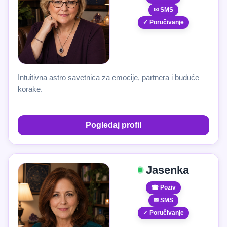
✉ SMS
✓ Poručivanje
Intuitivna astro savetnica za emocije, partnera i buduće
korake.
Pogledaj profil
Jasenka
☎ Poziv
✉ SMS
✓ Poručivanje