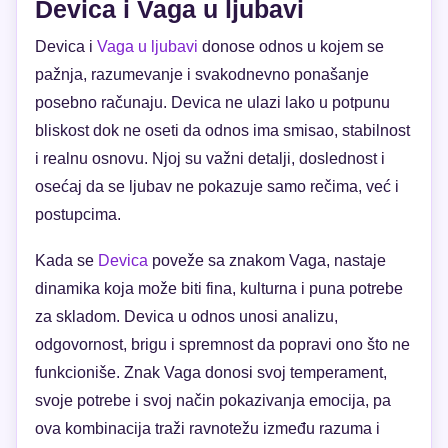
Devica i Vaga u ljubavi
Devica i
Vaga u ljubavi
donose odnos u kojem se
pažnja, razumevanje i svakodnevno ponašanje
posebno računaju. Devica ne ulazi lako u potpunu
bliskost dok ne oseti da odnos ima smisao, stabilnost
i realnu osnovu. Njoj su važni detalji, doslednost i
osećaj da se ljubav ne pokazuje samo rečima, već i
postupcima.
Kada se
Devica
poveže sa znakom Vaga, nastaje
dinamika koja može biti fina, kulturna i puna potrebe
za skladom. Devica u odnos unosi analizu,
odgovornost, brigu i spremnost da popravi ono što ne
funkcioniše. Znak Vaga donosi svoj temperament,
svoje potrebe i svoj način pokazivanja emocija, pa
ova kombinacija traži ravnotežu između razuma i