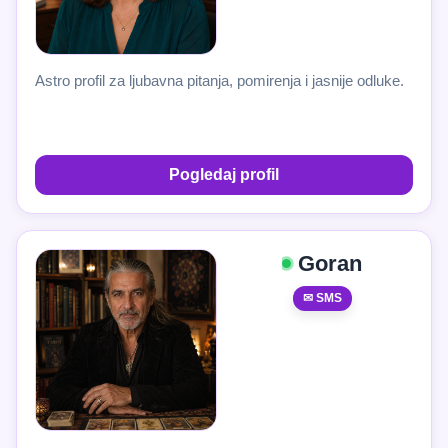
Astro profil za ljubavna pitanja, pomirenja i jasnije odluke.
Pogledaj profil
Goran
✉ SMS