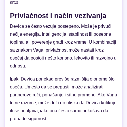
srca.
Privlačnost i način vezivanja
Devica se često vezuje postepeno. Može je privući
nečija energija, inteligencija, stabilnost ili posebna
toplina, ali poverenje gradi kroz vreme. U kombinaciji
sa znakom Vaga, privlačnost može nastati kroz
osećaj da postoji nešto korisno, lekovito ili razvojno u
odnosu.
Ipak, Devica ponekad previše razmišlja o onome što
oseća. Umesto da se prepusti, može analizirati
partnerove reči, ponašanje i sitne promene. Ako Vaga
to ne razume, može doći do utiska da Devica kritikuje
ili se udaljava, iako ona često samo pokušava da
pronađe sigurnost.