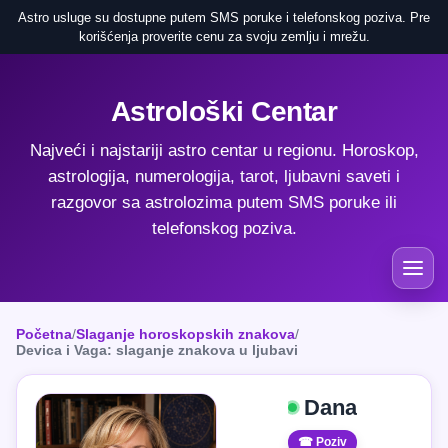
Astro usluge su dostupne putem SMS poruke i telefonskog poziva. Pre
korišćenja proverite cenu za svoju zemlju i mrežu.
Astrološki Centar
Najveći i najstariji astro centar u regionu. Horoskop,
astrologija, numerologija, tarot, ljubavni saveti i
razgovor sa astrolozima putem SMS poruke ili
telefonskog poziva.
Početna
/
Slaganje horoskopskih znakova
/
Devica i Vaga: slaganje znakova u ljubavi
Dana
☎ Poziv