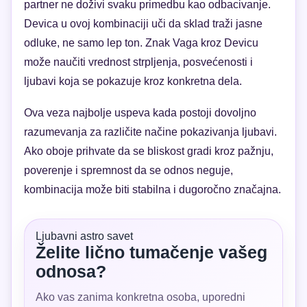
partner ne doživi svaku primedbu kao odbacivanje.
Devica u ovoj kombinaciji uči da sklad traži jasne
odluke, ne samo lep ton. Znak Vaga kroz Devicu
može naučiti vrednost strpljenja, posvećenosti i
ljubavi koja se pokazuje kroz konkretna dela.
Ova veza najbolje uspeva kada postoji dovoljno
razumevanja za različite načine pokazivanja ljubavi.
Ako oboje prihvate da se bliskost gradi kroz pažnju,
poverenje i spremnost da se odnos neguje,
kombinacija može biti stabilna i dugoročno značajna.
Ljubavni astro savet
Želite lično tumačenje vašeg
odnosa?
Ako vas zanima konkretna osoba, uporedni