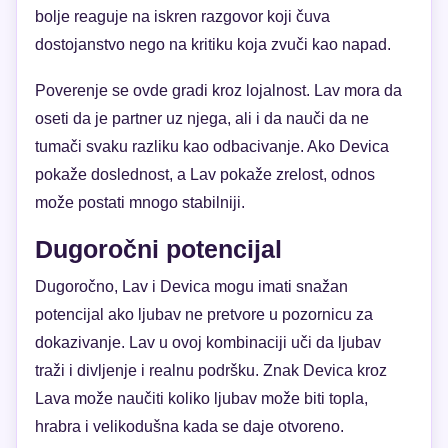
bolje reaguje na iskren razgovor koji čuva
dostojanstvo nego na kritiku koja zvuči kao napad.
Poverenje se ovde gradi kroz lojalnost. Lav mora da
oseti da je partner uz njega, ali i da nauči da ne
tumači svaku razliku kao odbacivanje. Ako Devica
pokaže doslednost, a Lav pokaže zrelost, odnos
može postati mnogo stabilniji.
Dugoročni potencijal
Dugoročno, Lav i Devica mogu imati snažan
potencijal ako ljubav ne pretvore u pozornicu za
dokazivanje. Lav u ovoj kombinaciji uči da ljubav
traži i divljenje i realnu podršku. Znak Devica kroz
Lava može naučiti koliko ljubav može biti topla,
hrabra i velikodušna kada se daje otvoreno.