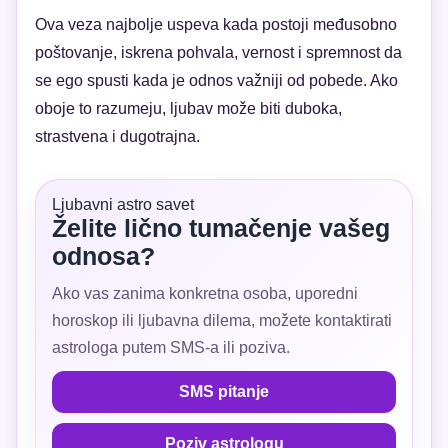
Ova veza najbolje uspeva kada postoji međusobno
poštovanje, iskrena pohvala, vernost i spremnost da
se ego spusti kada je odnos važniji od pobede. Ako
oboje to razumeju, ljubav može biti duboka,
strastvena i dugotrajna.
Ljubavni astro savet
Želite lično tumačenje vašeg
odnosa?
Ako vas zanima konkretna osoba, uporedni
horoskop ili ljubavna dilema, možete kontaktirati
astrologa putem SMS-a ili poziva.
SMS pitanje
Poziv astrologu