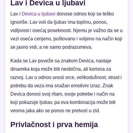
Lav i Devica u ljubavi
Lav i
Devica u ljubavi
donose odnos koji se teško
ignoriše. Lav voli da ljubav ima toplinu, ponos,
vidljivost i osećaj posebnosti. Njemu je važno da se u
vezi oseća cenjeno, poštovano i voljeno na način koji
se jasno vidi, a ne samo podrazumeva.
Kada se Lav poveže sa znakom Devica, nastaje
dinamika koja može biti neobična, ali korisna za
razvoj. Lav u odnos unosi srce, velikodušnost, strast i
potrebu da veza ima snažan emotivni izraz. Znak
Devica donosi svoj ritam, svoje potrebe i način na
koji pokazuje ljubav, pa ova kombinacija može biti
veoma jaka ako se ponos ne pretvori u zid.
Privlačnost i prva hemija