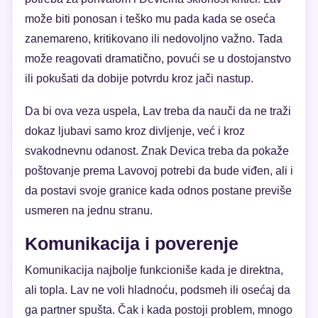
može biti ponosan i teško mu pada kada se oseća
zanemareno, kritikovanо ili nedovoljno važno. Tada
može reagovati dramatično, povući se u dostojanstvo
ili pokušati da dobije potvrdu kroz jači nastup.
Da bi ova veza uspela, Lav treba da nauči da ne traži
dokaz ljubavi samo kroz divljenje, već i kroz
svakodnevnu odanost. Znak Devica treba da pokaže
poštovanje prema Lavovoj potrebi da bude viđen, ali i
da postavi svoje granice kada odnos postane previše
usmeren na jednu stranu.
Komunikacija i poverenje
Komunikacija najbolje funkcioniše kada je direktna,
ali topla. Lav ne voli hladnoću, podsmeh ili osećaj da
ga partner spušta. Čak i kada postoji problem, mnogo