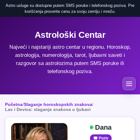
Astro usluge su dostupne putem SMS poruke i telefonskog poziva. Pre
korišćenja proverite cenu za svoju zemlju i mrežu.
Astrološki Centar
Najveći i najstariji astro centar u regionu. Horoskop,
astrologija, numerologija, tarot, ljubavni saveti i
razgovor sa astrolozima putem SMS poruke ili
telefonskog poziva.
Početna
/
Slaganje horoskopskih znakova
/
Lav i Devica: slaganje znakova u ljubavi
Dana
☎ Poziv