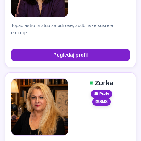
Topao astro pristup za odnose, sudbinske susrete i
emocije.
Pogledaj profil
Zorka
☎ Poziv
✉ SMS