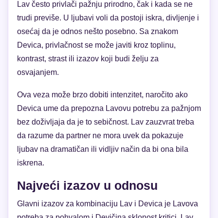
Lav često privlači pažnju prirodno, čak i kada se ne
trudi previše. U ljubavi voli da postoji iskra, divljenje i
osećaj da je odnos nešto posebno. Sa znakom
Devica, privlačnost se može javiti kroz toplinu,
kontrast, strast ili izazov koji budi želju za
osvajanjem.
Ova veza može brzo dobiti intenzitet, naročito ako
Devica ume da prepozna Lavovu potrebu za pažnjom
bez doživljaja da je to sebičnost. Lav zauzvrat treba
da razume da partner ne mora uvek da pokazuje
ljubav na dramatičan ili vidljiv način da bi ona bila
iskrena.
Najveći izazov u odnosu
Glavni izazov za kombinaciju Lav i Devica je Lavova
potreba za pohvalom i Devičina sklonost kritici. Lav