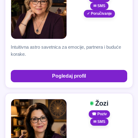
✉ SMS
✓ Poručivanje
Intuitivna astro savetnica za emocije, partnera i buduće
korake.
Pogledaj profil
Žozi
☎ Poziv
✉ SMS