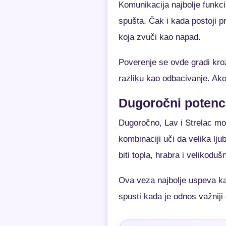
Komunikacija najbolje funkci
spušta. Čak i kada postoji p
koja zvuči kao napad.
Poverenje se ovde gradi kroz
razliku kao odbacivanje. Ako
Dugoročni potenci
Dugoročno, Lav i Strelac mog
kombinaciji uči da velika lj
biti topla, hrabra i velikodu
Ova veza najbolje uspeva ka
spusti kada je odnos važniji