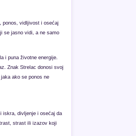
 ponos, vidljivost i osećaj
i se jasno vidi, a ne samo
 i puna životne energije.
az. Znak Strelac donosi svoj
a jaka ako se ponos ne
 iskra, divljenje i osećaj da
st, strast ili izazov koji