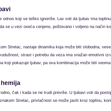
bavi
odnos koji se teško ignoriše. Lav voli da ljubav ima toplinu,
a se u vezi oseća cenjeno, poštovano i voljeno na način koj
m Strelac, nastaje dinamika koja može biti slobodna, vesela
kodušnost, strast i potrebu da veza ima snažan emotivni izr
 na koji pokazuje ljubav, pa ova kombinacija može biti veom
 hemija
odno, čak i kada se ne trudi previše. U ljubavi voli da postoji
akom Strelac, privlačnost se može javiti kroz toplinu, kontra