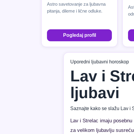
Astro savetovanje za ljubavna
Ast
pitanja, dileme i lične odluke.
od
Pogledaj profil
Uporedni ljubavni horoskop
Lav i St
ljubavi
Saznajte kako se slažu Lav i 
Lav i Strelac imaju posebnu
za velikom ljubavlju susreću