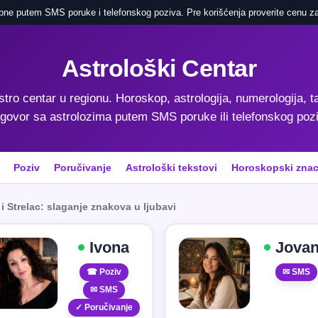
pne putem SMS poruke i telefonskog poziva. Pre korišćenja proverite cenu za
Astrološki Centar
astro centar u regionu. Horoskop, astrologija, numerologija, ta
govor sa astrolozima putem SMS poruke ili telefonskog poz
Poziv
Poručivanje
Astrološki tekstovi
Horoskopski znac
i Strelac: slaganje znakova u ljubavi
Ivona
Jova
☎ Poziv
✉ SMS
✉ SMS
✓ Poručivanje