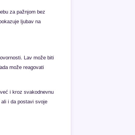
trebu za pažnjom bez
pokazuje ljubav na
govornosti. Lav može biti
Tada može reagovati
, već i kroz svakodnevnu
li i da postavi svoje