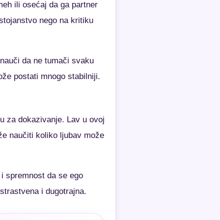
meh ili osećaj da ga partner
stojanstvo nego na kritiku
a nauči da ne tumači svaku
e postati mnogo stabilniji.
cu za dokazivanje. Lav u ovoj
že naučiti koliko ljubav može
 i spremnost da se ego
strastvena i dugotrajna.