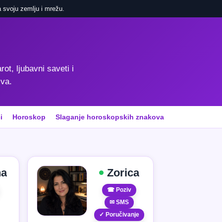
 svoju zemlju i mrežu.
rot, ljubavni saveti i
iva.
i
Horoskop
Slaganje horoskopskih znakova
na
Zorica
☎ Poziv
✉ SMS
✓ Poručivanje