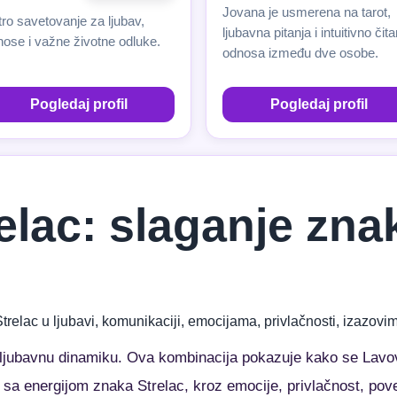
Jovana je usmerena na tarot,
ro savetovanje za ljubav,
ljubavna pitanja i intuitivno čita
nose i važne životne odluke.
odnosa između dve osobe.
Pogledaj profil
Pogledaj profil
relac: slaganje zn
Strelac u ljubavi, komunikaciji, emocijama, privlačnosti, izazo
 ljubavnu dinamiku. Ova kombinacija pokazuje kako se Lavov
 sa energijom znaka Strelac, kroz emocije, privlačnost, pove