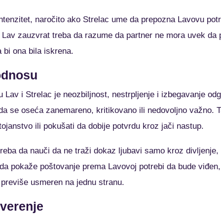
ntenzitet, naročito ako Strelac ume da prepozna Lavovu po
t. Lav zauzvrat treba da razume da partner ne mora uvek da 
a bi ona bila iskrena.
 odnosu
 Lav i Strelac je neozbiljnost, nestrpljenje i izbegavanje od
a se oseća zanemareno, kritikovanо ili nedovoljno važno. 
ojanstvo ili pokušati da dobije potvrdu kroz jači nastup.
reba da nauči da ne traži dokaz ljubavi samo kroz divljenje
da pokaže poštovanje prema Lavovoj potrebi da bude viđen, a
previše usmeren na jednu stranu.
overenje