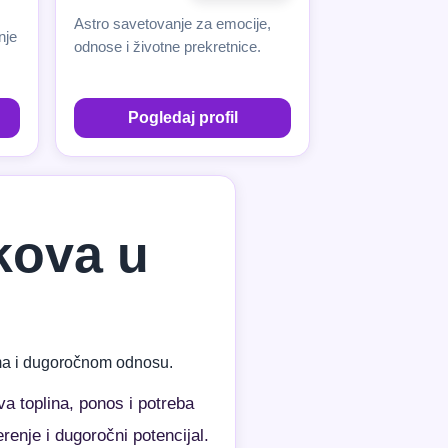
Astro savetovanje za emocije,
nje
odnose i životne prekretnice.
Pogledaj profil
akova u
vima i dugoročnom odnosu.
a toplina, ponos i potreba
renje i dugoročni potencijal.