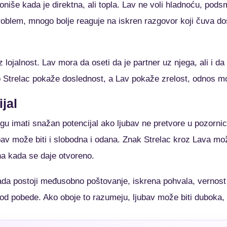
oniše kada je direktna, ali topla. Lav ne voli hladnoću, pods
roblem, mnogo bolje reaguje na iskren razgovor koji čuva do
 lojalnost. Lav mora da oseti da je partner uz njega, ali i d
 Strelac pokaže doslednost, a Lav pokaže zrelost, odnos mož
jal
u imati snažan potencijal ako ljubav ne pretvore u pozorni
ubav može biti i slobodna i odana. Znak Strelac kroz Lava mo
šna kada se daje otvoreno.
da postoji međusobno poštovanje, iskrena pohvala, vernost
 od pobede. Ako oboje to razumeju, ljubav može biti duboka, 