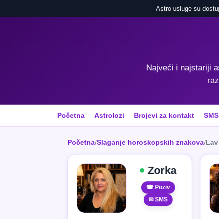
Astro usluge su dostu
Najveći i najstariji 
raz
Početna
Astrolozi
Brojevi za kontakt
SMS
Početna
/
Slaganje horoskopskih znakova
/
Lav 
Zorka
☎ Poziv
✉ SMS