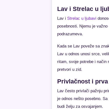
Lav i Strelac u lju
Lav i
Strelac u ljubavi
donose 
posebnosti. Njemu je važno d
podrazumeva.
Kada se Lav poveže sa znako
Lav u odnos unosi srce, veli
ritam, svoje potrebe i način
pretvori u zid.
Privlačnost i prva
Lav često privlači pažnju prir
je odnos nešto posebno. Sa zn
budi želju za osvajanjem.