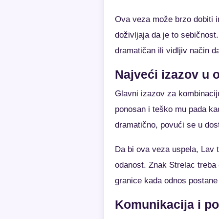
Ova veza može brzo dobiti i
doživljaja da je to sebičnos
dramatičan ili vidljiv način d
Najveći izazov u
Glavni izazov za kombinaciju
ponosan i teško mu pada kad
dramatično, povući se u dost
Da bi ova veza uspela, Lav t
odanost. Znak Strelac treba 
granice kada odnos postane 
Komunikacija i p