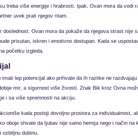
u treba više energije i hrabrosti. Ipak, Ovan mora da vodi
rtner uvek prati njegov ritam.
z doslednost. Ovan mora da pokaže da njegova strast nije s
ude prisutan, iskren i emotivno dostupan. Kada se uspostav
na početku izgleda.
jal
mati lep potencijal ako prihvate da ih razlike ne razdvajaj
obije mir, a sigurnost više živosti. Znak Bik kroz Ovna mož
ije i sa više spremnosti na akciju.
kcioniše kada postoji dovoljno prostora za individualnost, al
ko oboje shvate da ljubav nije samo hemija nego i način na 
 ozbiljnu dubinu.