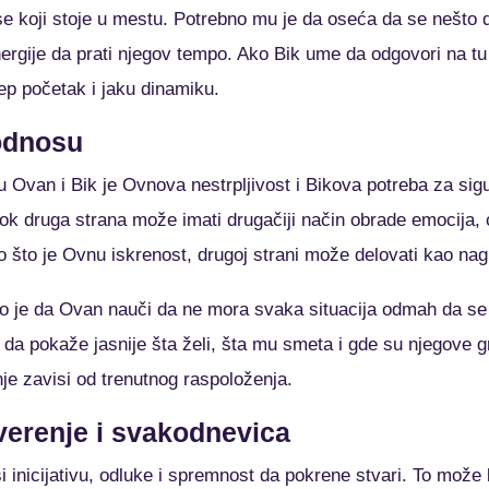
 koji stoje u mestu. Potrebno mu je da oseća da se nešto de
ergije da prati njegov tempo. Ako Bik ume da odgovori na tu
lep početak i jaku dinamiku.
 odnosu
u Ovan i Bik je Ovnova nestrpljivost i Bikova potreba za si
dok druga strana može imati drugačiji način obrade emocija, o
što je Ovnu iskrenost, drugoj strani može delovati kao naglos
o je da Ovan nauči da ne mora svaka situacija odmah da se
 da pokaže jasnije šta želi, šta mu smeta i gde su njegove g
nje zavisi od trenutnog raspoloženja.
verenje i svakodnevica
inicijativu, odluke i spremnost da pokrene stvari. To može 