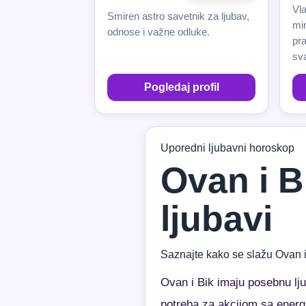
Vla
Smiren astro savetnik za ljubav,
mir
odnose i važne odluke.
pr
sva
Pogledaj profil
Uporedni ljubavni horoskop
Ovan i B
ljubavi
Saznajte kako se slažu Ovan i
Ovan i Bik imaju posebnu lj
potreba za akcijom sa energi