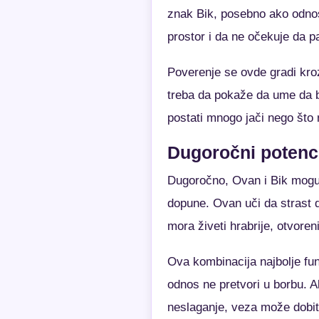
znak Bik, posebno ako odnos
prostor i da ne očekuje da pa
Poverenje se ovde gradi kro
treba da pokaže da ume da b
postati mnogo jači nego što 
Dugoročni potenci
Dugoročno, Ovan i Bik mogu i
dopune. Ovan uči da strast d
mora živeti hrabrije, otvoren
Ova kombinacija najbolje fun
odnos ne pretvori u borbu. A
neslaganje, veza može dobiti