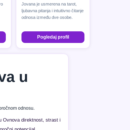
ro
Jovana je usmerena na tarot,
ljubavna pitanja i intuitivno čitanje
odnosa između dve osobe.
Pogledaj profil
va u
ugoročnom odnosu.
Ovnova direktnost, strast i
ročni potencijal.