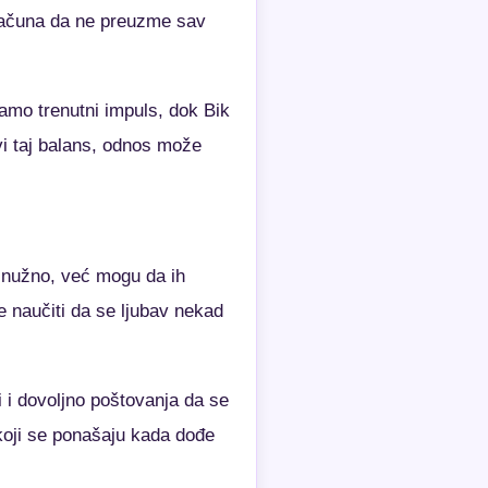
 računa da ne preuzme sav
amo trenutni impuls, dok Bik
i taj balans, odnos može
u nužno, već mogu da ih
e naučiti da se ljubav nekad
i i dovoljno poštovanja da se
koji se ponašaju kada dođe