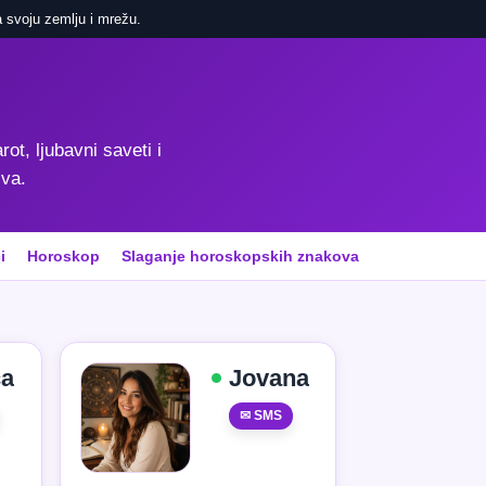
 svoju zemlju i mrežu.
rot, ljubavni saveti i
iva.
i
Horoskop
Slaganje horoskopskih znakova
ca
Jovana
✉ SMS