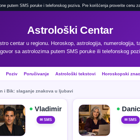
pne putem SMS poruke i telefonskog poziva. Pre korišćenja proverite cenu za
Astrološki Centar
astro centar u regionu. Horoskop, astrologija, numerologija, ta
govor sa astrolozima putem SMS poruke ili telefonskog poz
Poziv
Poručivanje
Astrološki tekstovi
Horoskopski znac
n i Bik: slaganje znakova u ljubavi
Vladimir
Dani
✉ SMS
✉ SMS