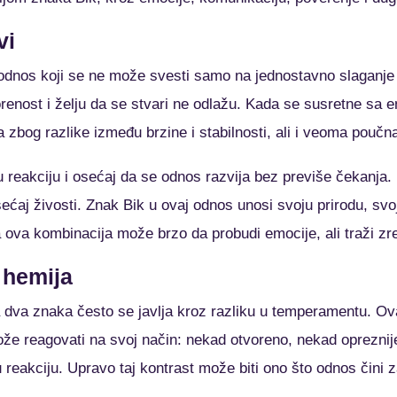
vi
dnos koji se ne može svesti samo na jednostavno slaganje 
vorenost i želju da se stvari ne odlažu. Kada se susretne sa 
a zbog razlike između brzine i stabilnosti, ali i veoma poučn
u reakciju i osećaj da se odnos razvija bez previše čekanja.
osećaj živosti. Znak Bik u ovaj odnos unosi svoju prirodu, svo
 ova kombinacija može brzo da probudi emocije, ali traži zrel
 hemija
 dva znaka često se javlja kroz razliku u temperamentu. Ov
že reagovati na svoj način: nekad otvoreno, nekad opreznij
eakciju. Upravo taj kontrast može biti ono što odnos čini z