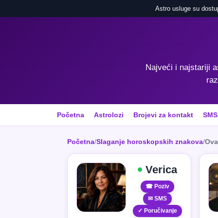
Astro usluge su dostu
Najveći i najstariji 
raz
Početna
Astrolozi
Brojevi za kontakt
SMS
Početna
/
Slaganje horoskopskih znakova
/
Ova
Verica
☎ Poziv
✉ SMS
✓ Poručivanje