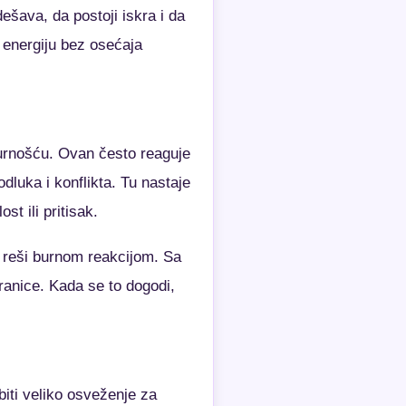
šava, da postoji iskra i da
 energiju bez osećaja
gurnošću. Ovan često reaguje
dluka i konflikta. Tu nastaje
t ili pritisak.
 reši burnom reakcijom. Sa
ranice. Kada se to dogodi,
biti veliko osveženje za