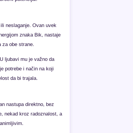
ili neslaganje. Ovan uvek
energijom znaka Bik, nastaje
a za obe strane.
 U ljubavi mu je važno da
je potrebe i način na koji
ost da bi trajala.
an nastupa direktno, bez
e, nekad kroz radoznalost, a
animljivim.