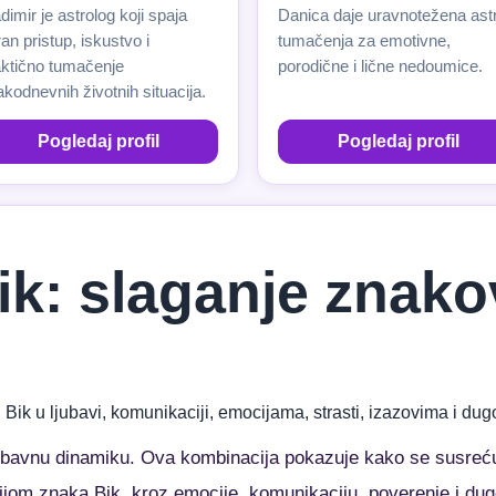
dimir je astrolog koji spaja
Danica daje uravnotežena ast
an pristup, iskustvo i
tumačenja za emotivne,
aktično tumačenje
porodične i lične nedoumice.
kodnevnih životnih situacija.
Pogledaj profil
Pogledaj profil
ik: slaganje znako
 Bik u ljubavi, komunikaciji, emocijama, strasti, izazovima i d
ubavnu dinamiku. Ova kombinacija pokazuje kako se susreću 
jom znaka Bik, kroz emocije, komunikaciju, poverenje i dugo