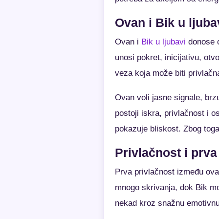
Ovan i Bik u ljuba
Ovan i
Bik u ljubavi
donose o
unosi pokret, inicijativu, ot
veza koja može biti privlačn
Ovan voli jasne signale, brz
postoji iskra, privlačnost i 
pokazuje bliskost. Zbog toga
Privlačnost i prva
Prva privlačnost između ova
mnogo skrivanja, dok Bik mo
nekad kroz snažnu emotivnu r