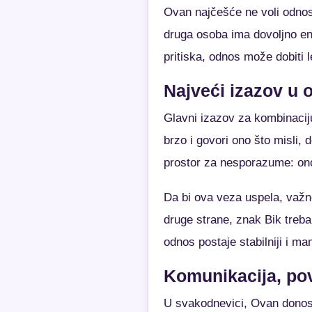
Ovan najčešće ne voli odnose
druga osoba ima dovoljno en
pritiska, odnos može dobiti 
Najveći izazov u
Glavni izazov za kombinacij
brzo i govori ono što misli, 
prostor za nesporazume: ono 
Da bi ova veza uspela, važn
druge strane, znak Bik treba
odnos postaje stabilniji i ma
Komunikacija, po
U svakodnevici, Ovan donosi 