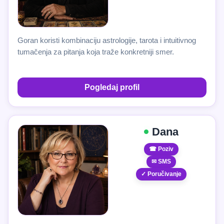
Goran koristi kombinaciju astrologije, tarota i intuitivnog
tumačenja za pitanja koja traže konkretniji smer.
Pogledaj profil
Dana
☎ Poziv
✉ SMS
✓ Poručivanje