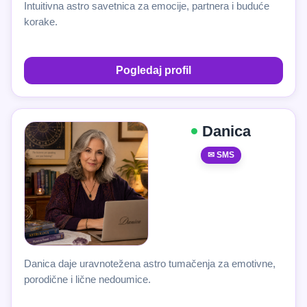
Intuitivna astro savetnica za emocije, partnera i buduće
korake.
Pogledaj profil
Danica
✉ SMS
Danica daje uravnotežena astro tumačenja za emotivne,
porodične i lične nedoumice.