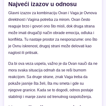
Najveći izazov u odnosu
Glavni izazov za kombinaciju Ovan i Vaga je Ovnova
direktnost i Vagina potreba za mirom. Ovan često
reaguje brzo i govori ono što misli, dok druga strana
može imati drugačiji način obrade emocija, odluka i
konflikta. Tu nastaje prostor za nesporazume: ono što
je Ovnu iskrenost, drugoj strani može delovati kao
naglost ili pritisak.
Da bi ova veza uspela, važno je da Ovan nauči da ne
mora svaka situacija odmah da se reši burnom
reakcijom. Sa druge strane, znak Vaga treba da
pokaže jasnije šta želi, šta mu smeta i gde su
njegove granice. Kada se to dogodi, odnos postaje
stabilniji i manje zavisi od trenutnog raspoloženja.