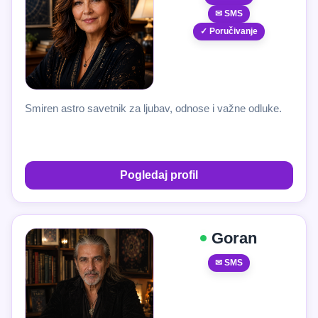
✉ SMS
✓ Poručivanje
Smiren astro savetnik za ljubav, odnose i važne odluke.
Pogledaj profil
Goran
✉ SMS