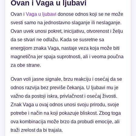
Ovan i Vaga u ljubavi
Ovan i
Vaga u ljubavi
donose odnos koji se ne može
svesti samo na jednostavno slaganje ili neslaganje.
Ovan uvek unosi pokret, inicijativu, otvorenost i želju
da se stvari ne odlažu. Kada se susretne sa
energijom znaka Vaga, nastaje veza koja može biti
magnetična jer spaja suprotnosti, ali i veoma poučna
za obe strane.
Ovan voli jasne signale, brzu reakciju i osećaj da se
odnos razvija bez previše čekanja. U ljubavi mu je
važno da postoji iskra, privlačnost i osećaj živosti.
Znak Vaga u ovaj odnos unosi svoju prirodu, svoje
potrebe i način na koji pokazuje bliskost. Zbog toga
ova kombinacija može brzo da probudi emocije, ali
traži zrelost da bi trajala.