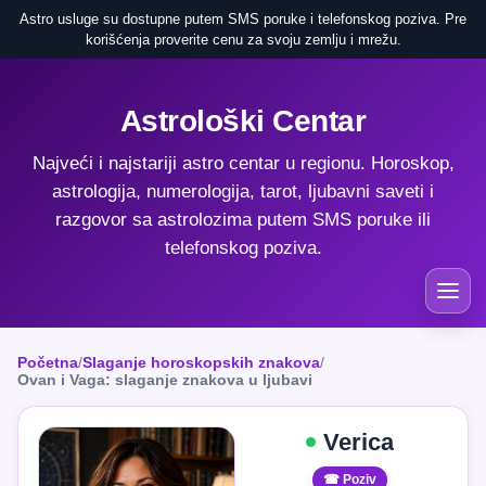
Astro usluge su dostupne putem SMS poruke i telefonskog poziva. Pre
korišćenja proverite cenu za svoju zemlju i mrežu.
Astrološki Centar
Najveći i najstariji astro centar u regionu. Horoskop,
astrologija, numerologija, tarot, ljubavni saveti i
razgovor sa astrolozima putem SMS poruke ili
telefonskog poziva.
Početna
/
Slaganje horoskopskih znakova
/
Ovan i Vaga: slaganje znakova u ljubavi
Verica
☎ Poziv