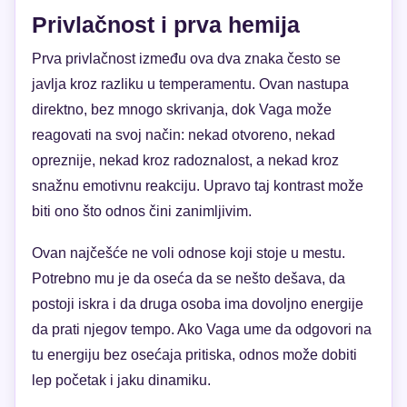
Privlačnost i prva hemija
Prva privlačnost između ova dva znaka često se
javlja kroz razliku u temperamentu. Ovan nastupa
direktno, bez mnogo skrivanja, dok Vaga može
reagovati na svoj način: nekad otvoreno, nekad
opreznije, nekad kroz radoznalost, a nekad kroz
snažnu emotivnu reakciju. Upravo taj kontrast može
biti ono što odnos čini zanimljivim.
Ovan najčešće ne voli odnose koji stoje u mestu.
Potrebno mu je da oseća da se nešto dešava, da
postoji iskra i da druga osoba ima dovoljno energije
da prati njegov tempo. Ako Vaga ume da odgovori na
tu energiju bez osećaja pritiska, odnos može dobiti
lep početak i jaku dinamiku.