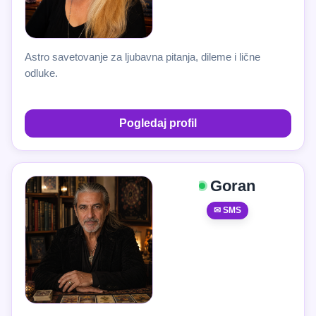
Astro savetovanje za ljubavna pitanja, dileme i lične
odluke.
Pogledaj profil
Goran
✉ SMS