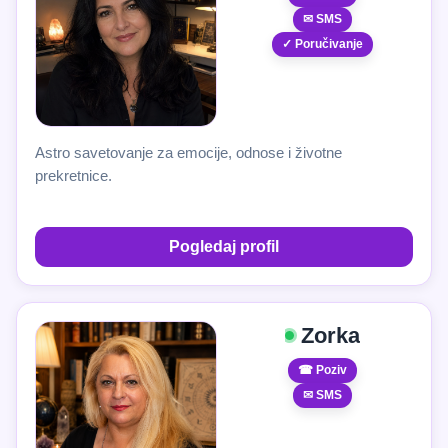
✉ SMS
✓ Poručivanje
Astro savetovanje za emocije, odnose i životne
prekretnice.
Pogledaj profil
Zorka
☎ Poziv
✉ SMS