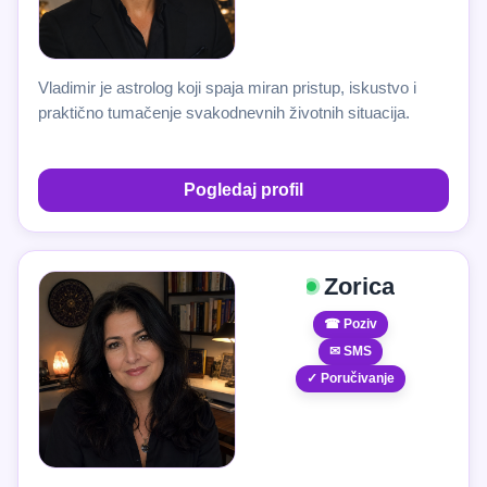
Vladimir je astrolog koji spaja miran pristup, iskustvo i
praktično tumačenje svakodnevnih životnih situacija.
Pogledaj profil
Zorica
☎ Poziv
✉ SMS
✓ Poručivanje