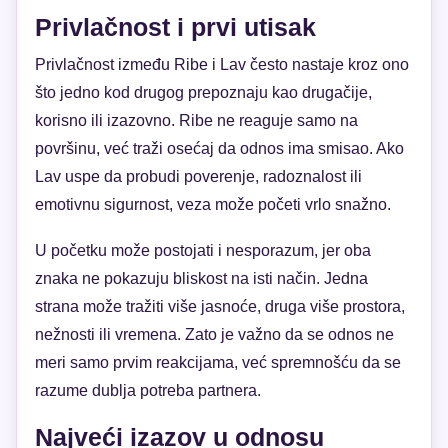
Privlačnost i prvi utisak
Privlačnost između Ribe i Lav često nastaje kroz ono
što jedno kod drugog prepoznaju kao drugačije,
korisno ili izazovno. Ribe ne reaguje samo na
površinu, već traži osećaj da odnos ima smisao. Ako
Lav uspe da probudi poverenje, radoznalost ili
emotivnu sigurnost, veza može početi vrlo snažno.
U početku može postojati i nesporazum, jer oba
znaka ne pokazuju bliskost na isti način. Jedna
strana može tražiti više jasnoće, druga više prostora,
nežnosti ili vremena. Zato je važno da se odnos ne
meri samo prvim reakcijama, već spremnošću da se
razume dublja potreba partnera.
Najveći izazov u odnosu