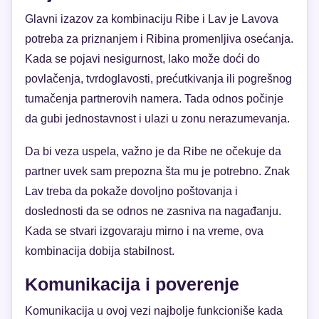
Glavni izazov za kombinaciju Ribe i Lav je Lavova
potreba za priznanjem i Ribina promenljiva osećanja.
Kada se pojavi nesigurnost, lako može doći do
povlačenja, tvrdoglavosti, prećutkivanja ili pogrešnog
tumačenja partnerovih namera. Tada odnos počinje
da gubi jednostavnost i ulazi u zonu nerazumevanja.
Da bi veza uspela, važno je da Ribe ne očekuje da
partner uvek sam prepozna šta mu je potrebno. Znak
Lav treba da pokaže dovoljno poštovanja i
doslednosti da se odnos ne zasniva na nagađanju.
Kada se stvari izgovaraju mirno i na vreme, ova
kombinacija dobija stabilnost.
Komunikacija i poverenje
Komunikacija u ovoj vezi najbolje funkcioniše kada