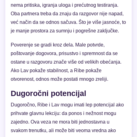
nema pritiska, igranja uloga i prećutnog testiranja.
Oba partnera treba da znaju da razgovor nije napad,
već način da se odnos sačuva. Što je više jasnoće, to
je manje prostora za sumnju i pogrešne zaključke.
Poverenje se gradi kroz dela. Male potvrde,
poštovanje dogovora, prisustvo i spremnost da se
ostane u razgovoru znače više od velikih obećanja.
Ako Lav pokaže stabilnost, a Ribe pokaže
otvorenost, odnos može postati mnogo zreliji.
Dugoročni potencijal
Dugoročno, Ribe i Lav mogu imati lep potencijal ako
prihvate glavnu lekciju: da ponos i nežnost mogu
zajedno. Ova veza ne mora biti jednostavna u
svakom trenutku, ali može biti veoma vredna ako