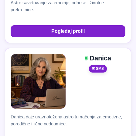
Astro savetovanje za emocije, odnose i životne
prekretnice.
Pogledaj profil
Danica
✉ SMS
Danica daje uravnotežena astro tumačenja za emotivne,
porodične i lične nedoumice.