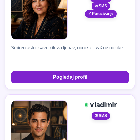
✉ SMS
✓ Poručivanje
Smiren astro savetnik za ljubav, odnose i važne odluke.
Pogledaj profil
Vladimir
✉ SMS