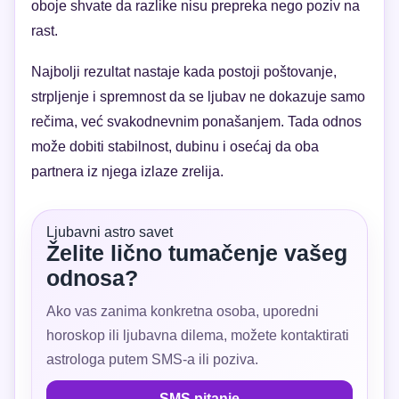
oboje shvate da razlike nisu prepreka nego poziv na
rast.
Najbolji rezultat nastaje kada postoji poštovanje,
strpljenje i spremnost da se ljubav ne dokazuje samo
rečima, već svakodnevnim ponašanjem. Tada odnos
može dobiti stabilnost, dubinu i osećaj da oba
partnera iz njega izlaze zrelija.
Ljubavni astro savet
Želite lično tumačenje vašeg
odnosa?
Ako vas zanima konkretna osoba, uporedni
horoskop ili ljubavna dilema, možete kontaktirati
astrologa putem SMS-a ili poziva.
SMS pitanje