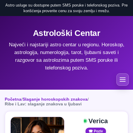
Astro usluge su dostupne putem SMS poruke i telefonskog poziva. Pre
korišćenja proverite cenu za svoju zemlju i mrežu.
Astrološki Centar
Najveći i najstariji astro centar u regionu. Horoskop,
astrologija, numerologija, tarot, ljubavni saveti i
razgovor sa astrolozima putem SMS poruke ili
telefonskog poziva.
Početna
/
Slaganje horoskopskih znakova
/
Ribe i Lav: slaganje znakova u ljubavi
Verica
☎ Poziv