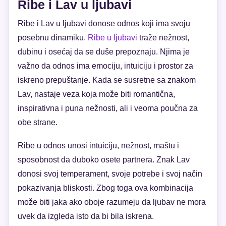
Ribe i Lav u ljubavi
Ribe i Lav u ljubavi donose odnos koji ima svoju
posebnu dinamiku.
Ribe u ljubavi
traže nežnost,
dubinu i osećaj da se duše prepoznaju. Njima je
važno da odnos ima emociju, intuiciju i prostor za
iskreno prepuštanje. Kada se susretne sa znakom
Lav, nastaje veza koja može biti romantična,
inspirativna i puna nežnosti, ali i veoma poučna za
obe strane.
Ribe u odnos unosi intuiciju, nežnost, maštu i
sposobnost da duboko osete partnera. Znak Lav
donosi svoj temperament, svoje potrebe i svoj način
pokazivanja bliskosti. Zbog toga ova kombinacija
može biti jaka ako oboje razumeju da ljubav ne mora
uvek da izgleda isto da bi bila iskrena.