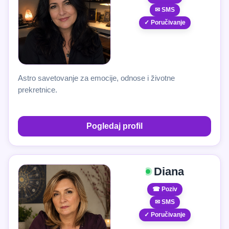
✉ SMS
✓ Poručivanje
Astro savetovanje za emocije, odnose i životne
prekretnice.
Pogledaj profil
Diana
☎ Poziv
✉ SMS
✓ Poručivanje