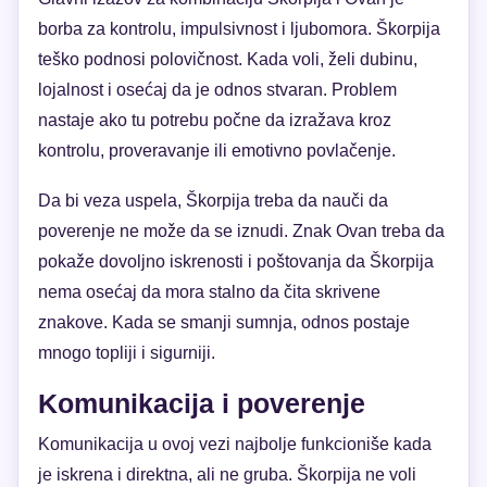
borba za kontrolu, impulsivnost i ljubomora. Škorpija
teško podnosi polovičnost. Kada voli, želi dubinu,
lojalnost i osećaj da je odnos stvaran. Problem
nastaje ako tu potrebu počne da izražava kroz
kontrolu, proveravanje ili emotivno povlačenje.
Da bi veza uspela, Škorpija treba da nauči da
poverenje ne može da se iznudi. Znak Ovan treba da
pokaže dovoljno iskrenosti i poštovanja da Škorpija
nema osećaj da mora stalno da čita skrivene
znakove. Kada se smanji sumnja, odnos postaje
mnogo topliji i sigurniji.
Komunikacija i poverenje
Komunikacija u ovoj vezi najbolje funkcioniše kada
je iskrena i direktna, ali ne gruba. Škorpija ne voli