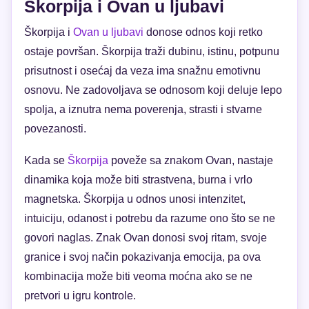
Škorpija i Ovan u ljubavi
Škorpija i
Ovan u ljubavi
donose odnos koji retko
ostaje površan. Škorpija traži dubinu, istinu, potpunu
prisutnost i osećaj da veza ima snažnu emotivnu
osnovu. Ne zadovoljava se odnosom koji deluje lepo
spolja, a iznutra nema poverenja, strasti i stvarne
povezanosti.
Kada se
Škorpija
poveže sa znakom Ovan, nastaje
dinamika koja može biti strastvena, burna i vrlo
magnetska. Škorpija u odnos unosi intenzitet,
intuiciju, odanost i potrebu da razume ono što se ne
govori naglas. Znak Ovan donosi svoj ritam, svoje
granice i svoj način pokazivanja emocija, pa ova
kombinacija može biti veoma moćna ako se ne
pretvori u igru kontrole.