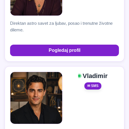
Direktan astro savet za ljubav, posao i trenutne životne
dileme.
Pogledaj profil
Vladimir
✉ SMS