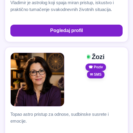
Vladimir je astrolog koji spaja miran pristup, iskustvo i
praktično tumačenje svakodnevnih životnih situacija.
Pogledaj profil
Žozi
☎ Poziv
✉ SMS
Topao astro pristup za odnose, sudbinske susrete i
emocije.