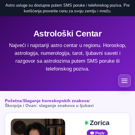
Astro usluge su dostupne putem SMS poruke i telefonskog poziva. Pre
korišćenja proverite cenu za svoju zemlju i mrežu.
Astrološki Centar
Najveći i najstariji astro centar u regionu. Horoskop,
astrologija, numerologija, tarot, ljubavni saveti i
razgovor sa astrolozima putem SMS poruke ili
telefonskog poziva.
Početna
/
Slaganje horoskopskih znakova
/
Škorpija i Ovan: slaganje znakova u ljubavi
Zorica
☎ Poziv