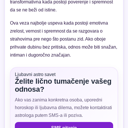
transformativna kada postoji poverenje i spremnost
da se ne beži od istine.
Ova veza najbolje uspeva kada postoji emotivna
zrelost, vernost i spremnost da se razgovara o
strahovima pre nego što postanu zid. Ako oboje
prihvate dubinu bez pritiska, odnos može biti snažan,
intiman i dugoročno značajan.
Ljubavni astro savet
Želite lično tumačenje vašeg
odnosa?
Ako vas zanima konkretna osoba, uporedni
horoskop ili ljubavna dilema, možete kontaktirati
astrologa putem SMS-a ili poziva.
SMS pitanje