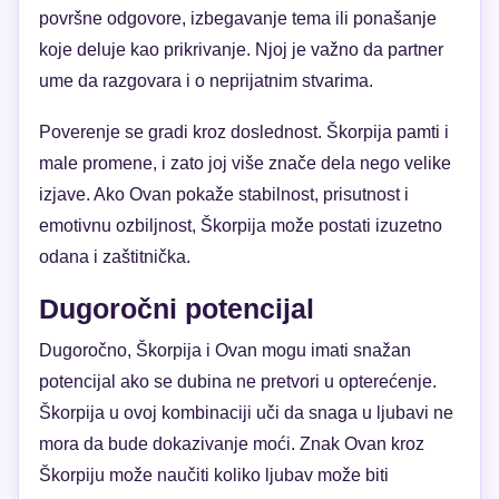
površne odgovore, izbegavanje tema ili ponašanje
koje deluje kao prikrivanje. Njoj je važno da partner
ume da razgovara i o neprijatnim stvarima.
Poverenje se gradi kroz doslednost. Škorpija pamti i
male promene, i zato joj više znače dela nego velike
izjave. Ako Ovan pokaže stabilnost, prisutnost i
emotivnu ozbiljnost, Škorpija može postati izuzetno
odana i zaštitnička.
Dugoročni potencijal
Dugoročno, Škorpija i Ovan mogu imati snažan
potencijal ako se dubina ne pretvori u opterećenje.
Škorpija u ovoj kombinaciji uči da snaga u ljubavi ne
mora da bude dokazivanje moći. Znak Ovan kroz
Škorpiju može naučiti koliko ljubav može biti