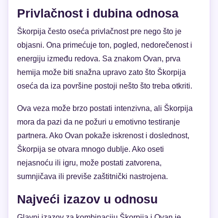
Privlačnost i dubina odnosa
Škorpija često oseća privlačnost pre nego što je
objasni. Ona primećuje ton, pogled, nedorečenost i
energiju između redova. Sa znakom Ovan, prva
hemija može biti snažna upravo zato što Škorpija
oseća da iza površine postoji nešto što treba otkriti.
Ova veza može brzo postati intenzivna, ali Škorpija
mora da pazi da ne požuri u emotivno testiranje
partnera. Ako Ovan pokaže iskrenost i doslednost,
Škorpija se otvara mnogo dublje. Ako oseti
nejasnoću ili igru, može postati zatvorena,
sumnjičava ili previše zaštitnički nastrojena.
Najveći izazov u odnosu
Glavni izazov za kombinaciju Škorpija i Ovan je