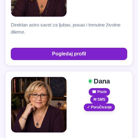
Direktan astro savet za ljubav, posao i trenutne životne
dileme.
Pogledaj profil
Dana
☎ Poziv
✉ SMS
✓ Poručivanje