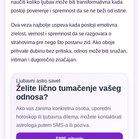
naučiti koliko ljubav može biti transformativna kada
postoji poverenje i spremnost da se ne beži od istine.
Ova veza najbolje uspeva kada postoji emotivna
zrelost, vernost i spremnost da se razgovara o
strahovima pre nego što postanu zid. Ako oboje
prihvate dubinu bez pritiska, odnos može biti snažan,
intiman i dugoročno značajan.
Ljubavni astro savet
Želite lično tumačenje vašeg
odnosa?
Ako vas zanima konkretna osoba, uporedni
horoskop ili ljubavna dilema, možete kontaktirati
astrologa putem SMS-a ili poziva.
SMS pitanje