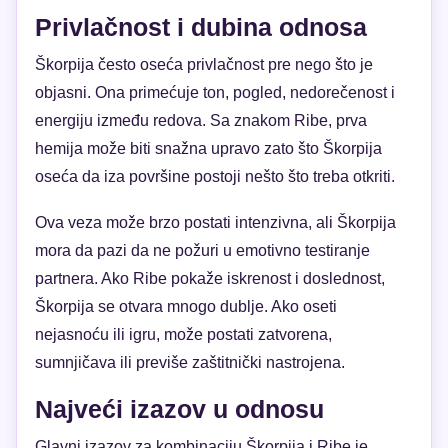
Privlačnost i dubina odnosa
Škorpija često oseća privlačnost pre nego što je
objasni. Ona primećuje ton, pogled, nedorečenost i
energiju između redova. Sa znakom Ribe, prva
hemija može biti snažna upravo zato što Škorpija
oseća da iza površine postoji nešto što treba otkriti.
Ova veza može brzo postati intenzivna, ali Škorpija
mora da pazi da ne požuri u emotivno testiranje
partnera. Ako Ribe pokaže iskrenost i doslednost,
Škorpija se otvara mnogo dublje. Ako oseti
nejasnoću ili igru, može postati zatvorena,
sumnjičava ili previše zaštitnički nastrojena.
Najveći izazov u odnosu
Glavni izazov za kombinaciju Škorpija i Ribe je