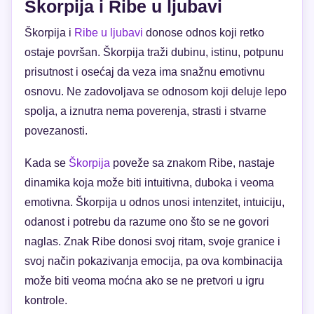
Škorpija i Ribe u ljubavi
Škorpija i
Ribe u ljubavi
donose odnos koji retko
ostaje površan. Škorpija traži dubinu, istinu, potpunu
prisutnost i osećaj da veza ima snažnu emotivnu
osnovu. Ne zadovoljava se odnosom koji deluje lepo
spolja, a iznutra nema poverenja, strasti i stvarne
povezanosti.
Kada se
Škorpija
poveže sa znakom Ribe, nastaje
dinamika koja može biti intuitivna, duboka i veoma
emotivna. Škorpija u odnos unosi intenzitet, intuiciju,
odanost i potrebu da razume ono što se ne govori
naglas. Znak Ribe donosi svoj ritam, svoje granice i
svoj način pokazivanja emocija, pa ova kombinacija
može biti veoma moćna ako se ne pretvori u igru
kontrole.