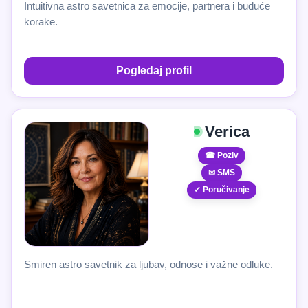
Intuitivna astro savetnica za emocije, partnera i buduće
korake.
Pogledaj profil
Verica
☎ Poziv
✉ SMS
✓ Poručivanje
Smiren astro savetnik za ljubav, odnose i važne odluke.