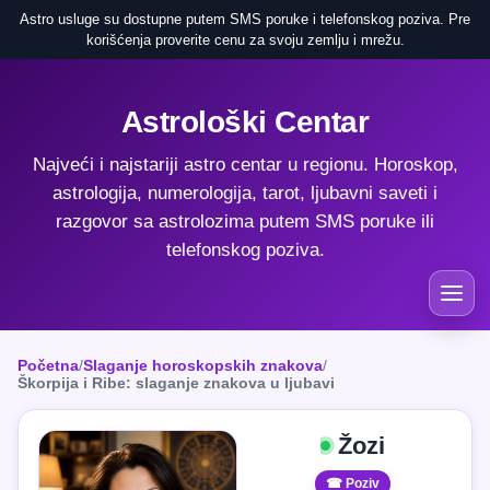
Astro usluge su dostupne putem SMS poruke i telefonskog poziva. Pre
korišćenja proverite cenu za svoju zemlju i mrežu.
Astrološki Centar
Najveći i najstariji astro centar u regionu. Horoskop,
astrologija, numerologija, tarot, ljubavni saveti i
razgovor sa astrolozima putem SMS poruke ili
telefonskog poziva.
Početna
/
Slaganje horoskopskih znakova
/
Škorpija i Ribe: slaganje znakova u ljubavi
Žozi
☎ Poziv