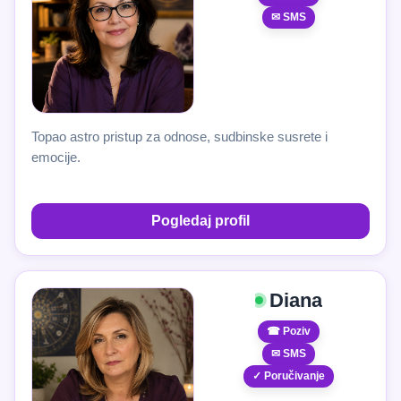
✉ SMS
Topao astro pristup za odnose, sudbinske susrete i
emocije.
Pogledaj profil
Diana
☎ Poziv
✉ SMS
✓ Poručivanje