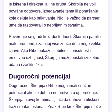
je iskrena i direktna, ali ne gruba. Škorpija ne voli
površne odgovore, izbegavanje tema ili ponašanje
koje deluje kao prikrivanje. Njoj je važno da partner
ume da razgovara i o neprijatnim stvarima.
Poverenje se gradi kroz doslednost. Škorpija pamti i
male promene, i zato joj više znače dela nego velike
izjave. Ako Ribe pokaže stabilnost, prisutnost i
emotivnu ozbiljnost, Škorpija može postati izuzetno
odana i zaštitnička.
Dugoročni potencijal
Dugoročno, Škorpija i Ribe mogu imati snažan
potencijal ako se dubina ne pretvori u opterećenje.
Škorpija u ovoj kombinaciji uči da duhovna bliskost
traži i realan oslonac. Znak Ribe kroz Škorpiju može