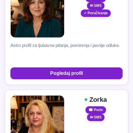
✉ SMS
✓ Poručivanje
Astro profil za ljubavna pitanja, pomirenja i jasnije odluke.
Pogledaj profil
Zorka
☎ Poziv
✉ SMS