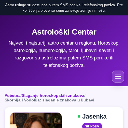
Astro usluge su dostupne putem SMS poruke i telefonskog poziva. Pre
korišćenja proverite cenu za svoju zemlju i mrežu.
Astrološki Centar
Najveći i najstariji astro centar u regionu. Horoskop,
astrologija, numerologija, tarot, ljubavni saveti i
razgovor sa astrolozima putem SMS poruke ili
telefonskog poziva.
Početna
/
Slaganje horoskopskih znakova
/
Škorpija i Vodolija: slaganje znakova u ljubavi
Jasenka
☎ Poziv