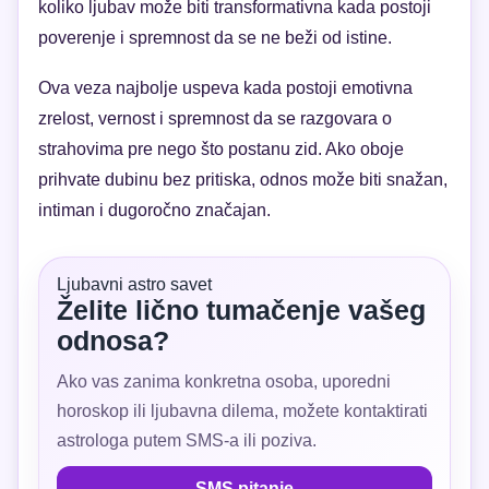
koliko ljubav može biti transformativna kada postoji
poverenje i spremnost da se ne beži od istine.
Ova veza najbolje uspeva kada postoji emotivna
zrelost, vernost i spremnost da se razgovara o
strahovima pre nego što postanu zid. Ako oboje
prihvate dubinu bez pritiska, odnos može biti snažan,
intiman i dugoročno značajan.
Ljubavni astro savet
Želite lično tumačenje vašeg
odnosa?
Ako vas zanima konkretna osoba, uporedni
horoskop ili ljubavna dilema, možete kontaktirati
astrologa putem SMS-a ili poziva.
SMS pitanje