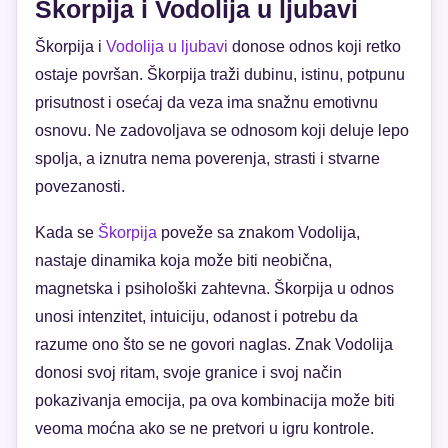
Škorpija i Vodolija u ljubavi
Škorpija i
Vodolija u ljubavi
donose odnos koji retko
ostaje površan. Škorpija traži dubinu, istinu, potpunu
prisutnost i osećaj da veza ima snažnu emotivnu
osnovu. Ne zadovoljava se odnosom koji deluje lepo
spolja, a iznutra nema poverenja, strasti i stvarne
povezanosti.
Kada se
Škorpija
poveže sa znakom Vodolija,
nastaje dinamika koja može biti neobična,
magnetska i psihološki zahtevna. Škorpija u odnos
unosi intenzitet, intuiciju, odanost i potrebu da
razume ono što se ne govori naglas. Znak Vodolija
donosi svoj ritam, svoje granice i svoj način
pokazivanja emocija, pa ova kombinacija može biti
veoma moćna ako se ne pretvori u igru kontrole.