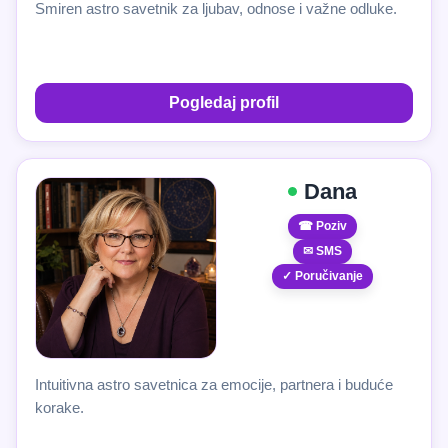
Smiren astro savetnik za ljubav, odnose i važne odluke.
Pogledaj profil
Dana
☎ Poziv
✉ SMS
✓ Poručivanje
Intuitivna astro savetnica za emocije, partnera i buduće
korake.