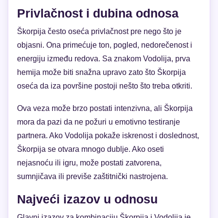
Privlačnost i dubina odnosa
Škorpija često oseća privlačnost pre nego što je
objasni. Ona primećuje ton, pogled, nedorečenost i
energiju između redova. Sa znakom Vodolija, prva
hemija može biti snažna upravo zato što Škorpija
oseća da iza površine postoji nešto što treba otkriti.
Ova veza može brzo postati intenzivna, ali Škorpija
mora da pazi da ne požuri u emotivno testiranje
partnera. Ako Vodolija pokaže iskrenost i doslednost,
Škorpija se otvara mnogo dublje. Ako oseti
nejasnoću ili igru, može postati zatvorena,
sumnjičava ili previše zaštitnički nastrojena.
Najveći izazov u odnosu
Glavni izazov za kombinaciju Škorpija i Vodolija je