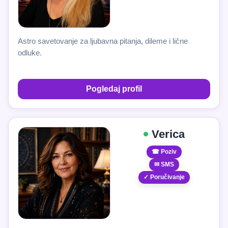
Astro savetovanje za ljubavna pitanja, dileme i lične
odluke.
Pogledaj profil
Verica
☎ Poziv
✉ SMS
✓ Poručivanje