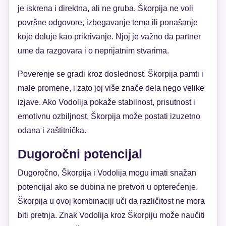
je iskrena i direktna, ali ne gruba. Škorpija ne voli
površne odgovore, izbegavanje tema ili ponašanje
koje deluje kao prikrivanje. Njoj je važno da partner
ume da razgovara i o neprijatnim stvarima.
Poverenje se gradi kroz doslednost. Škorpija pamti i
male promene, i zato joj više znače dela nego velike
izjave. Ako Vodolija pokaže stabilnost, prisutnost i
emotivnu ozbiljnost, Škorpija može postati izuzetno
odana i zaštitnička.
Dugoročni potencijal
Dugoročno, Škorpija i Vodolija mogu imati snažan
potencijal ako se dubina ne pretvori u opterećenje.
Škorpija u ovoj kombinaciji uči da različitost ne mora
biti pretnja. Znak Vodolija kroz Škorpiju može naučiti