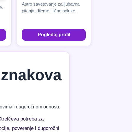
Astro savetovanje za ljubavna
v,
pitanja, dileme i lične odluke.
Pogledaj profil
e znakova
zazovima i dugoročnom odnosu.
Strelčeva potreba za
cije, poverenje i dugoročni