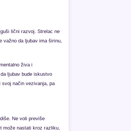
uši lični razvoj. Strelac ne
e važno da ljubav ima širinu,
mentalno živa i
 da ljubav bude iskustvo
i svoj način vezivanja, pa
diše. Ne voli previše
t može nastati kroz razliku,