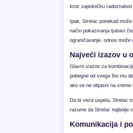
kroz zajedničku radoznalost 
Ipak, Strelac ponekad može d
način pokazivanja ljubavi če
ograničavanje, odnos može d
Najveći izazov u
Glavni izazov za kombinaciju
pobegne od svega što mu del
ako se ne objasni na vreme i
Da bi veza uspela, Strelac t
razume da Strelac najbolje v
Komunikacija i p