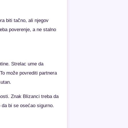
 biti tačno, ali njegov
reba poverenje, a ne stalno
utine. Strelac ume da
To može povrediti partnera
sutan.
osti. Znak Blizanci treba da
o da bi se osećao sigurno.