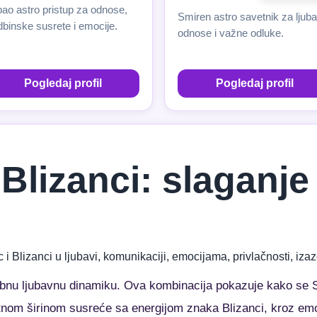
ao astro pristup za odnose,
Smiren astro savetnik za ljuba
binske susrete i emocije.
odnose i važne odluke.
Pogledaj profil
Pogledaj profil
i Blizanci: slaganj
 i Blizanci u ljubavi, komunikaciji, emocijama, privlačnosti, i
sebnu ljubavnu dinamiku. Ova kombinacija pokazuje kako se 
tnom širinom susreće sa energijom znaka Blizanci, kroz emo