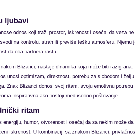
u ljubavi
nose odnos koji traži prostor, iskrenost i osećaj da veza ne g
svodi na kontrolu, strah ili previše tešku atmosferu. Njemu j
ost da oba partnera rastu.
akom Blizanci, nastaje dinamika koja može biti razigrana, 
nos unosi optimizam, direktnost, potrebu za slobodom i želju
 ga. Znak Blizanci donosi svoj ritam, svoju emotivnu potrebu 
eoma inspirativna ako postoji međusobno poštovanje.
dnički ritam
oz energiju, humor, otvorenost i osećaj da sa nekim može da 
ceni iskrenost. U kombinaciji sa znakom Blizanci, privlačnos