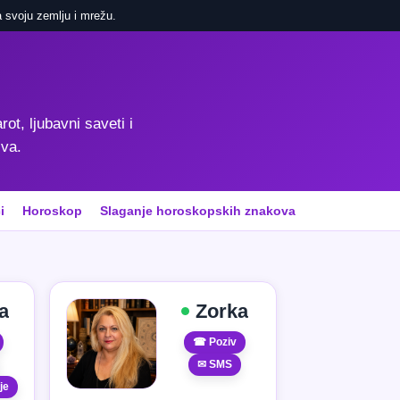
 svoju zemlju i mrežu.
rot, ljubavni saveti i
iva.
i
Horoskop
Slaganje horoskopskih znakova
a
Zorka
☎ Poziv
✉ SMS
je