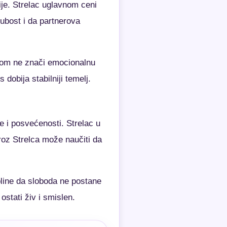
ije. Strelac uglavnom ceni
rubost i da partnerova
inom ne znači emocionalnu
dobija stabilniji temelj.
e i posvećenosti. Strelac u
roz Strelca može naučiti da
pline da sloboda ne postane
ostati živ i smislen.