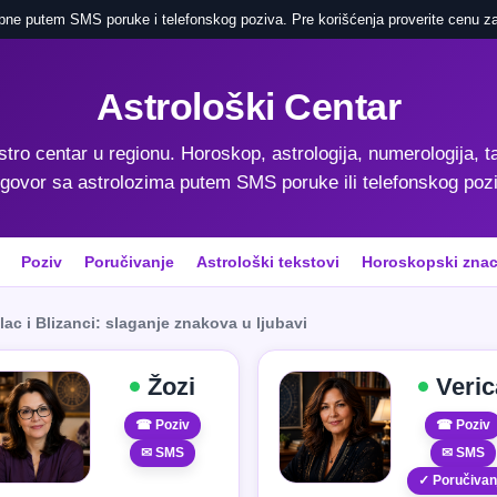
pne putem SMS poruke i telefonskog poziva. Pre korišćenja proverite cenu za
Astrološki Centar
astro centar u regionu. Horoskop, astrologija, numerologija, ta
govor sa astrolozima putem SMS poruke ili telefonskog poz
Poziv
Poručivanje
Astrološki tekstovi
Horoskopski znac
lac i Blizanci: slaganje znakova u ljubavi
Žozi
Veric
☎ Poziv
☎ Poziv
✉ SMS
✉ SMS
✓ Poručivan