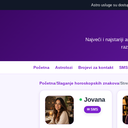
Astro usluge su dostu
Najveći i najstariji 
raz
Početna
Astrolozi
Brojevi za kontakt
SMS
Početna
/
Slaganje horoskopskih znakova
/
Stre
Jovana
✉ SMS