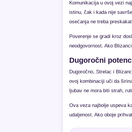
Komunikacija u ovoj vezi naj
istinu, čak i kada nije savr
osećanja ne treba preskakat
Poverenje se gradi kroz dos
neodgovornost. Ako Blizanci v
Dugoročni potenci
Dugoročno, Strelac i Blizanc
ovoj kombinaciji uči da širi
ljubav ne mora biti strah, rut
Ova veza najbolje uspeva kad
udaljenost. Ako oboje prihva