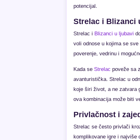
potencijal.
Strelac i Blizanci 
Strelac i
Blizanci u ljubavi
do
voli odnose u kojima se sve 
poverenje, vedrinu i mogućn
Kada se
Strelac
poveže sa zn
avanturistička. Strelac u od
koje širi život, a ne zatvara
ova kombinacija može biti v
Privlačnost i zaje
Strelac se često privlači kr
komplikovane igre i najviše 