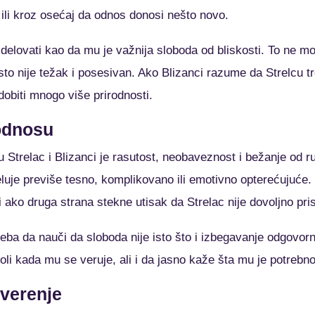
ili kroz osećaj da odnos donosi nešto novo.
elovati kao da mu je važnija sloboda od bliskosti. To ne mora
sto nije težak i posesivan. Ako Blizanci razume da Strelcu t
obiti mnogo više prirodnosti.
 odnosu
 Strelac i Blizanci je rasutost, neobaveznost i bežanje od r
uje previše tesno, komplikovano ili emotivno opterećujuće. 
 ako druga strana stekne utisak da Strelac nije dovoljno pri
reba da nauči da sloboda nije isto što i izbegavanje odgovorn
oli kada mu se veruje, ali i da jasno kaže šta mu je potrebn
overenje