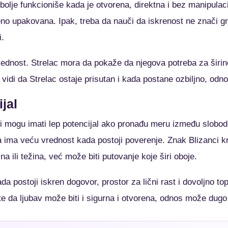
bolje funkcioniše kada je otvorena, direktna i bez manipulac
šeno upakovana. Ipak, treba da nauči da iskrenost ne znači g
i.
lednost. Strelac mora da pokaže da njegova potreba za šir
idi da Strelac ostaje prisutan i kada postane ozbiljno, odnos 
jal
i mogu imati lep potencijal ako pronađu meru između slobod
na ima veću vrednost kada postoji poverenje. Znak Blizanci k
ina ili težina, već može biti putovanje koje širi oboje.
a postoji iskren dogovor, prostor za lični rast i dovoljno to
te da ljubav može biti i sigurna i otvorena, odnos može dugo 