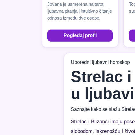
Jovana je usmerena na tarot,
Top
ljubavna pitanja i intuitivno čitanje
sud
odnosa između dve osobe.
Pogledaj profil
Uporedni ljubavni horoskop
Strelac 
u ljubavi
Saznajte kako se slažu Strelac
Strelac i Blizanci imaju po
slobodom, iskrenošću i živo