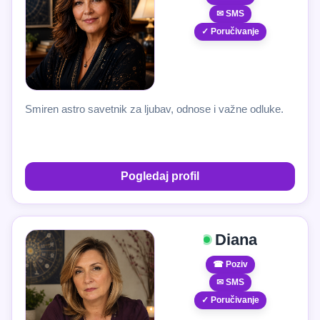
✉ SMS
✓ Poručivanje
Smiren astro savetnik za ljubav, odnose i važne odluke.
Pogledaj profil
Diana
☎ Poziv
✉ SMS
✓ Poručivanje