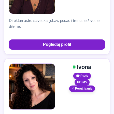
Direktan astro savet za ljubav, posao i trenutne životne
dileme.
Pogledaj profil
Ivona
☎ Poziv
✉ SMS
✓ Poručivanje