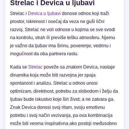
Strelac i Devica u ljubavi
Strelac i
Devica u ljubavi
donose odnos koji traži
prostor, iskrenost i osećaj da veza ne guši lični
razvoj. Strelac ne voli odnose u kojima se sve svodi
na kontrolu, strah ili previše tešku atmosferu. Njemu
je važno da ljubav ima širinu, poverenje, vedrinu i
mogućnost da oba partnera rastu.
Kada se
Strelac
poveže sa znakom Devica, nastaje
dinamika koja može biti razvojna jer spaja
spontanost i analizu. Strelac u odnos unosi
optimizam, direktnost, potrebu za slobodom i želju da
ljubav bude iskustvo koje širi život, a ne zatvara ga.
Znak Devica donosi svoj ritam, svoju emotivnu
potrebu i svoj način vezivanja, pa ova kombinacija
može biti veoma inspirativna ako postoji međusobno