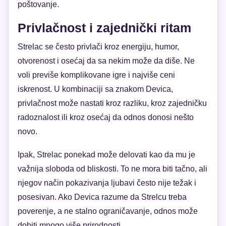
poštovanje.
Privlačnost i zajednički ritam
Strelac se često privlači kroz energiju, humor,
otvorenost i osećaj da sa nekim može da diše. Ne
voli previše komplikovane igre i najviše ceni
iskrenost. U kombinaciji sa znakom Devica,
privlačnost može nastati kroz razliku, kroz zajedničku
radoznalost ili kroz osećaj da odnos donosi nešto
novo.
Ipak, Strelac ponekad može delovati kao da mu je
važnija sloboda od bliskosti. To ne mora biti tačno, ali
njegov način pokazivanja ljubavi često nije težak i
posesivan. Ako Devica razume da Strelcu treba
poverenje, a ne stalno ograničavanje, odnos može
dobiti mnogo više prirodnosti.