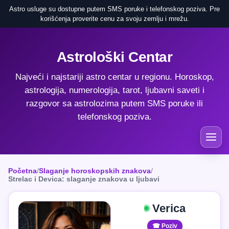
Astro usluge su dostupne putem SMS poruke i telefonskog poziva. Pre
korišćenja proverite cenu za svoju zemlju i mrežu.
Astrološki Centar
Najveći i najstariji astro centar u regionu. Horoskop,
astrologija, numerologija, tarot, ljubavni saveti i
razgovor sa astrolozima putem SMS poruke ili
telefonskog poziva.
Početna
/
Slaganje horoskopskih znakova
/
Strelac i Devica: slaganje znakova u ljubavi
Verica
☎ Poziv