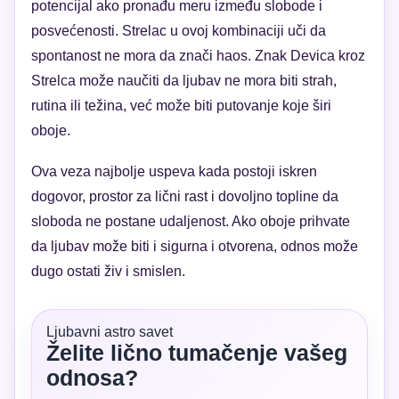
potencijal ako pronađu meru između slobode i
posvećenosti. Strelac u ovoj kombinaciji uči da
spontanost ne mora da znači haos. Znak Devica kroz
Strelca može naučiti da ljubav ne mora biti strah,
rutina ili težina, već može biti putovanje koje širi
oboje.
Ova veza najbolje uspeva kada postoji iskren
dogovor, prostor za lični rast i dovoljno topline da
sloboda ne postane udaljenost. Ako oboje prihvate
da ljubav može biti i sigurna i otvorena, odnos može
dugo ostati živ i smislen.
Ljubavni astro savet
Želite lično tumačenje vašeg
odnosa?