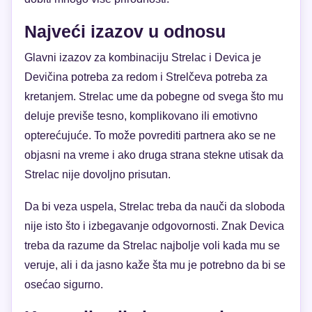
Najveći izazov u odnosu
Glavni izazov za kombinaciju Strelac i Devica je
Devičina potreba za redom i Strelčeva potreba za
kretanjem. Strelac ume da pobegne od svega što mu
deluje previše tesno, komplikovano ili emotivno
opterećujuće. To može povrediti partnera ako se ne
objasni na vreme i ako druga strana stekne utisak da
Strelac nije dovoljno prisutan.
Da bi veza uspela, Strelac treba da nauči da sloboda
nije isto što i izbegavanje odgovornosti. Znak Devica
treba da razume da Strelac najbolje voli kada mu se
veruje, ali i da jasno kaže šta mu je potrebno da bi se
osećao sigurno.