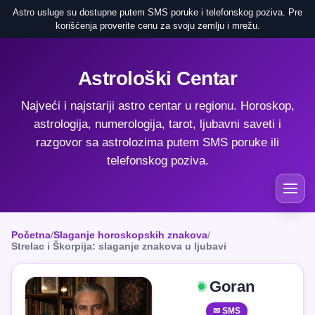
Astro usluge su dostupne putem SMS poruke i telefonskog poziva. Pre
korišćenja proverite cenu za svoju zemlju i mrežu.
Astrološki Centar
Najveći i najstariji astro centar u regionu. Horoskop,
astrologija, numerologija, tarot, ljubavni saveti i
razgovor sa astrolozima putem SMS poruke ili
telefonskog poziva.
Početna
/
Slaganje horoskopskih znakova
/
Strelac i Škorpija: slaganje znakova u ljubavi
Goran
✉ SMS