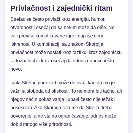
Privlačnost i zajednički ritam
Strelac se često privlači kroz energiju, humor,
otvorenost i osećaj da sa nekim može da diše. Ne
voli previše komplikovane igre i najviše ceni
iskrenost. U kombinaciji sa znakom Škorpija,
privlačnost može nastati kroz razliku, kroz zajedničku
radoznalost ili kroz osećaj da odnos donosi nešto
novo.
Ipak, Strelac ponekad može delovati kao da mu je
važnija sloboda od bliskosti. To ne mora biti tačno, ali
njegov način pokazivanja ljubavi često nije težak i
posesivan. Ako Škorpija razume da Strelcu treba
poverenje, a ne stalno ograničavanje, odnos može
dobiti mnogo više prirodnosti.