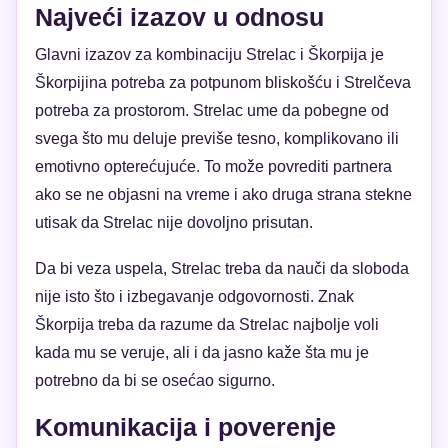
Najveći izazov u odnosu
Glavni izazov za kombinaciju Strelac i Škorpija je
Škorpijina potreba za potpunom bliskošću i Strelčeva
potreba za prostorom. Strelac ume da pobegne od
svega što mu deluje previše tesno, komplikovano ili
emotivno opterećujuće. To može povrediti partnera
ako se ne objasni na vreme i ako druga strana stekne
utisak da Strelac nije dovoljno prisutan.
Da bi veza uspela, Strelac treba da nauči da sloboda
nije isto što i izbegavanje odgovornosti. Znak
Škorpija treba da razume da Strelac najbolje voli
kada mu se veruje, ali i da jasno kaže šta mu je
potrebno da bi se osećao sigurno.
Komunikacija i poverenje