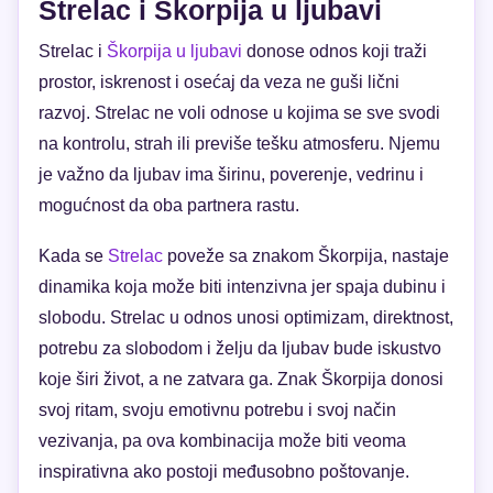
Strelac i Škorpija u ljubavi
Strelac i
Škorpija u ljubavi
donose odnos koji traži
prostor, iskrenost i osećaj da veza ne guši lični
razvoj. Strelac ne voli odnose u kojima se sve svodi
na kontrolu, strah ili previše tešku atmosferu. Njemu
je važno da ljubav ima širinu, poverenje, vedrinu i
mogućnost da oba partnera rastu.
Kada se
Strelac
poveže sa znakom Škorpija, nastaje
dinamika koja može biti intenzivna jer spaja dubinu i
slobodu. Strelac u odnos unosi optimizam, direktnost,
potrebu za slobodom i želju da ljubav bude iskustvo
koje širi život, a ne zatvara ga. Znak Škorpija donosi
svoj ritam, svoju emotivnu potrebu i svoj način
vezivanja, pa ova kombinacija može biti veoma
inspirativna ako postoji međusobno poštovanje.