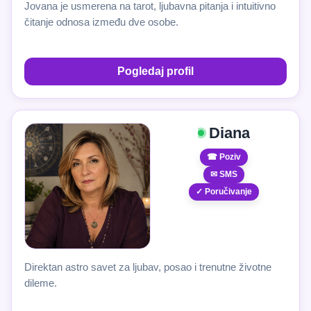
Jovana je usmerena na tarot, ljubavna pitanja i intuitivno
čitanje odnosa između dve osobe.
Pogledaj profil
Diana
☎ Poziv
✉ SMS
✓ Poručivanje
Direktan astro savet za ljubav, posao i trenutne životne
dileme.