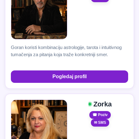
Goran koristi kombinaciju astrologije, tarota i intuitivnog
tumačenja za pitanja koja traže konkretniji smer.
Pogledaj profil
Zorka
☎ Poziv
✉ SMS