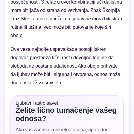
posvećenosti. Strelac u ovoj kombinaciji uči da istina
mora biti jača od straha od vezivanja. Znak Škorpija
kroz Strelca može naučiti da ljubav ne mora biti strah,
rutina ili težina, već može biti putovanje koje širi
oboje.
Ova veza najbolje uspeva kada postoji iskren
dogovor, prostor za lični rast i dovoljno topline da
sloboda ne postane udaljenost. Ako oboje prihvate
da ljubav može biti i sigurna i otvorena, odnos može
dugo ostati živ i smislen.
Ljubavni astro savet
Želite lično tumačenje vašeg
odnosa?
Ako vas zanima konkretna osoba, uporedni