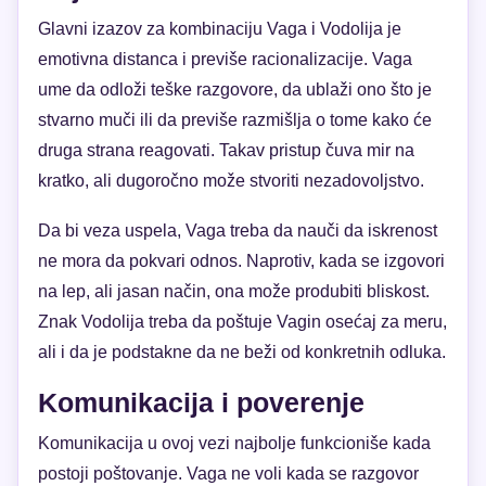
Glavni izazov za kombinaciju Vaga i Vodolija je
emotivna distanca i previše racionalizacije. Vaga
ume da odloži teške razgovore, da ublaži ono što je
stvarno muči ili da previše razmišlja o tome kako će
druga strana reagovati. Takav pristup čuva mir na
kratko, ali dugoročno može stvoriti nezadovoljstvo.
Da bi veza uspela, Vaga treba da nauči da iskrenost
ne mora da pokvari odnos. Naprotiv, kada se izgovori
na lep, ali jasan način, ona može produbiti bliskost.
Znak Vodolija treba da poštuje Vagin osećaj za meru,
ali i da je podstakne da ne beži od konkretnih odluka.
Komunikacija i poverenje
Komunikacija u ovoj vezi najbolje funkcioniše kada
postoji poštovanje. Vaga ne voli kada se razgovor