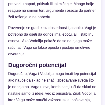
pretvori u napad, pritisak ili takmičenje. Mnogo bolje
reaguje na smiren ton, argumente i osećaj da partner
želi rešenje, a ne pobedu.
Poverenje se gradi kroz doslednost i jasnoću. Vagi je
potrebno da oseti da odnos ima lepotu, ali i stabilnu
osnovu. Ako Vodolija pokaže da se na njega može
računati, Vaga se lakše opušta i postaje emotivno
otvorenija.
Dugoročni potencijal
Dugoročno, Vaga i Vodolija mogu imati lep potencijal
ako nauče da sklad ne znači izbegavanje svega što
je neprijatno. Vaga u ovoj kombinaciji uči da sklad ne
nastaje samo iz ideje, već iz prisustva. Znak Vodolija
kroz Vagu može naučiti važnost takta, poštovanja,