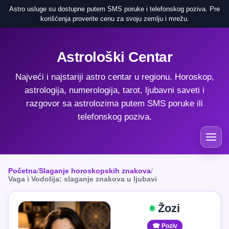
Astro usluge su dostupne putem SMS poruke i telefonskog poziva. Pre
korišćenja proverite cenu za svoju zemlju i mrežu.
Astrološki Centar
Najveći i najstariji astro centar u regionu. Horoskop,
astrologija, numerologija, tarot, ljubavni saveti i
razgovor sa astrolozima putem SMS poruke ili
telefonskog poziva.
Početna
/
Slaganje horoskopskih znakova
/
Vaga i Vodolija: slaganje znakova u ljubavi
Žozi
☎ Poziv