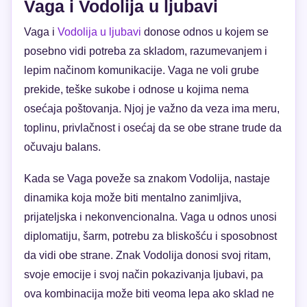
Vaga i Vodolija u ljubavi
Vaga i
Vodolija u ljubavi
donose odnos u kojem se
posebno vidi potreba za skladom, razumevanjem i
lepim načinom komunikacije. Vaga ne voli grube
prekide, teške sukobe i odnose u kojima nema
osećaja poštovanja. Njoj je važno da veza ima meru,
toplinu, privlačnost i osećaj da se obe strane trude da
očuvaju balans.
Kada se Vaga poveže sa znakom Vodolija, nastaje
dinamika koja može biti mentalno zanimljiva,
prijateljska i nekonvencionalna. Vaga u odnos unosi
diplomatiju, šarm, potrebu za bliskošću i sposobnost
da vidi obe strane. Znak Vodolija donosi svoj ritam,
svoje emocije i svoj način pokazivanja ljubavi, pa
ova kombinacija može biti veoma lepa ako sklad ne