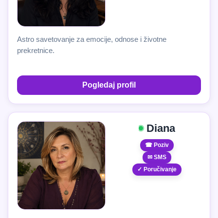
Astro savetovanje za emocije, odnose i životne
prekretnice.
Pogledaj profil
Diana
☎ Poziv
✉ SMS
✓ Poručivanje