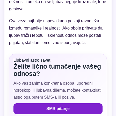
nežnosti i umeća da se ljubav neguje kroz male, lepe
gestove.
Ova veza najbolje uspeva kada postoji ravnoteža
između romantike i realnosti. Ako oboje prihvate da
ljubav traži i lepotu i iskrenost, odnos može postati
prijatan, stabilan i emotivno ispunjavajući.
Ljubavni astro savet
Želite lično tumačenje vašeg
odnosa?
Ako vas zanima konkretna osoba, uporedni
horoskop ili ljubavna dilema, možete kontaktirati
astrologa putem SMS-a ili poziva.
SMS pitanje