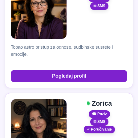
✉ SMS
Topao astro pristup za odnose, sudbinske susrete i
emocije.
Pogledaj profil
Zorica
☎ Poziv
✉ SMS
✓ Poručivanje