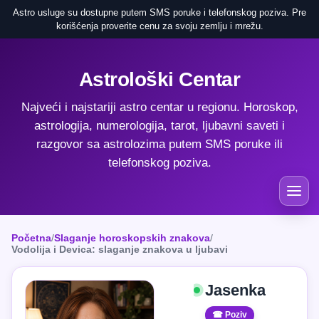
Astro usluge su dostupne putem SMS poruke i telefonskog poziva. Pre
korišćenja proverite cenu za svoju zemlju i mrežu.
Astrološki Centar
Najveći i najstariji astro centar u regionu. Horoskop,
astrologija, numerologija, tarot, ljubavni saveti i
razgovor sa astrolozima putem SMS poruke ili
telefonskog poziva.
Početna
/
Slaganje horoskopskih znakova
/
Vodolija i Devica: slaganje znakova u ljubavi
Jasenka
☎ Poziv