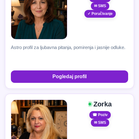
✉ SMS
✓ Poručivanje
Astro profil za ljubavna pitanja, pomirenja i jasnije odluke.
Pogledaj profil
Zorka
☎ Poziv
✉ SMS