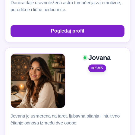
Danica daje uravnotežena astro tumačenja za emotivne,
porodične i lične nedoumice.
Pogledaj profil
Jovana
✉ SMS
Jovana je usmerena na tarot, ljubavna pitanja i intuitivno
čitanje odnosa između dve osobe.