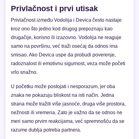
Privlačnost i prvi utisak
Privlačnost između Vodolija i Devica često nastaje
kroz ono što jedno kod drugog prepoznaju kao
drugačije, korisno ili izazovno. Vodolija ne reaguje
samo na površinu, već traži osećaj da odnos ima
smisao. Ako Devica uspe da probudi poverenje,
radoznalost ili emotivnu sigurnost, veza može početi
vrlo snažno.
U početku može postojati i nesporazum, jer oba
znaka ne pokazuju bliskost na isti način. Jedna
strana može tražiti više jasnoće, druga više prostora,
nežnosti ili vremena. Zato je važno da se odnos ne
meri samo prvim reakcijama, već spremnošću da se
razume dublja potreba partnera.