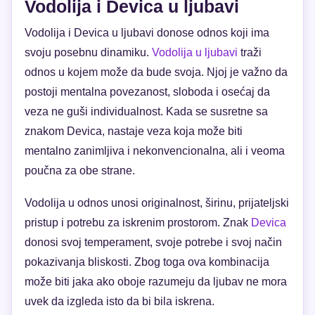
Vodolija i Devica u ljubavi
Vodolija i Devica u ljubavi donose odnos koji ima
svoju posebnu dinamiku.
Vodolija u ljubavi
traži
odnos u kojem može da bude svoja. Njoj je važno da
postoji mentalna povezanost, sloboda i osećaj da
veza ne guši individualnost. Kada se susretne sa
znakom Devica, nastaje veza koja može biti
mentalno zanimljiva i nekonvencionalna, ali i veoma
poučna za obe strane.
Vodolija u odnos unosi originalnost, širinu, prijateljski
pristup i potrebu za iskrenim prostorom. Znak
Devica
donosi svoj temperament, svoje potrebe i svoj način
pokazivanja bliskosti. Zbog toga ova kombinacija
može biti jaka ako oboje razumeju da ljubav ne mora
uvek da izgleda isto da bi bila iskrena.