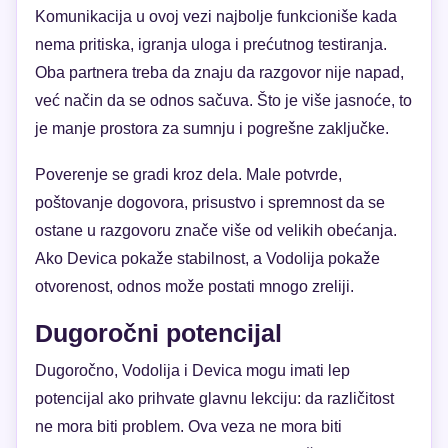
Komunikacija u ovoj vezi najbolje funkcioniše kada
nema pritiska, igranja uloga i prećutnog testiranja.
Oba partnera treba da znaju da razgovor nije napad,
već način da se odnos sačuva. Što je više jasnoće, to
je manje prostora za sumnju i pogrešne zaključke.
Poverenje se gradi kroz dela. Male potvrde,
poštovanje dogovora, prisustvo i spremnost da se
ostane u razgovoru znače više od velikih obećanja.
Ako Devica pokaže stabilnost, a Vodolija pokaže
otvorenost, odnos može postati mnogo zreliji.
Dugoročni potencijal
Dugoročno, Vodolija i Devica mogu imati lep
potencijal ako prihvate glavnu lekciju: da različitost
ne mora biti problem. Ova veza ne mora biti