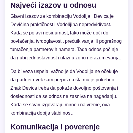
Najveći izazov u odnosu
Glavni izazov za kombinaciju Vodolija i Devica je
Devičina praktičnost i Vodolijina nepredvidivost.
Kada se pojavi nesigurnost, lako može doći do
povlačenja, tvrdoglavosti, prećutkivanja ili pogrešnog
tumačenja partnerovih namera. Tada odnos počinje
da gubi jednostavnost i ulazi u zonu nerazumevanja.
Da bi veza uspela, važno je da Vodolija ne očekuje
da partner uvek sam prepozna šta mu je potrebno.
Znak Devica treba da pokaže dovoljno poštovanja i
doslednosti da se odnos ne zasniva na nagađanju.
Kada se stvari izgovaraju mirno i na vreme, ova
kombinacija dobija stabilnost.
Komunikacija i poverenje