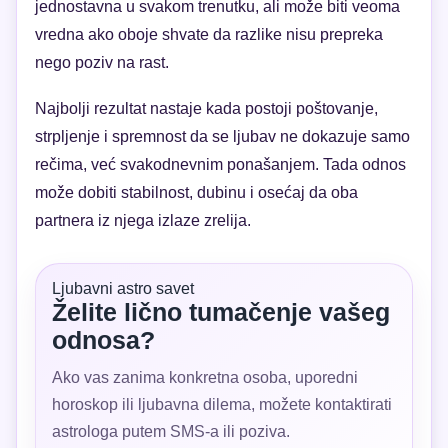
jednostavna u svakom trenutku, ali može biti veoma
vredna ako oboje shvate da razlike nisu prepreka
nego poziv na rast.
Najbolji rezultat nastaje kada postoji poštovanje,
strpljenje i spremnost da se ljubav ne dokazuje samo
rečima, već svakodnevnim ponašanjem. Tada odnos
može dobiti stabilnost, dubinu i osećaj da oba
partnera iz njega izlaze zrelija.
Ljubavni astro savet
Želite lično tumačenje vašeg
odnosa?
Ako vas zanima konkretna osoba, uporedni
horoskop ili ljubavna dilema, možete kontaktirati
astrologa putem SMS-a ili poziva.