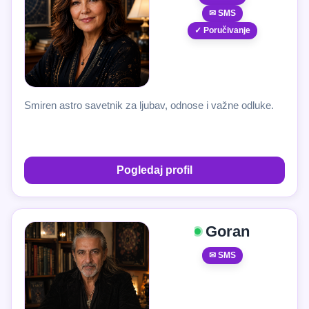
✉ SMS
✓ Poručivanje
Smiren astro savetnik za ljubav, odnose i važne odluke.
Pogledaj profil
Goran
✉ SMS