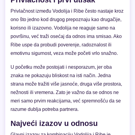
Privlačnost između Vodolija i Ribe često nastaje kroz
ono što jedno kod drugog prepoznaju kao drugačije,
korisno ili izazovno. Vodolija ne reaguje samo na
površinu, već traži osećaj da odnos ima smisao. Ako
Ribe uspe da probudi poverenje, radoznalost ili
emotivnu sigurnost, veza može početi vrlo snažno.
U početku može postojati i nesporazum, jer oba
znaka ne pokazuju bliskost na isti način. Jedna
strana može tražiti više jasnoće, druga više prostora,
nežnosti ili vremena. Zato je važno da se odnos ne
meri samo prvim reakcijama, već spremnošću da se
razume dublja potreba partnera.
Najveći izazov u odnosu
Glavni izazov za kombinaciju Vodolija i Ribe je