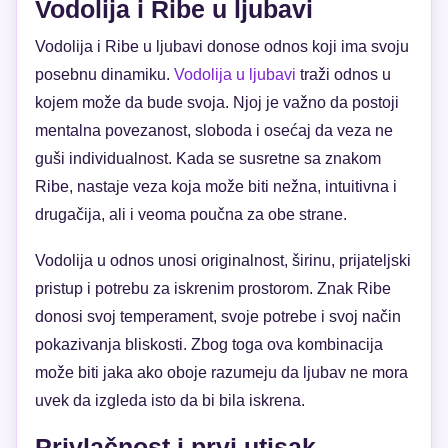
Vodolija i Ribe u ljubavi
Vodolija i Ribe u ljubavi donose odnos koji ima svoju
posebnu dinamiku.
Vodolija u ljubavi
traži odnos u
kojem može da bude svoja. Njoj je važno da postoji
mentalna povezanost, sloboda i osećaj da veza ne
guši individualnost. Kada se susretne sa znakom
Ribe, nastaje veza koja može biti nežna, intuitivna i
drugačija, ali i veoma poučna za obe strane.
Vodolija u odnos unosi originalnost, širinu, prijateljski
pristup i potrebu za iskrenim prostorom. Znak Ribe
donosi svoj temperament, svoje potrebe i svoj način
pokazivanja bliskosti. Zbog toga ova kombinacija
može biti jaka ako oboje razumeju da ljubav ne mora
uvek da izgleda isto da bi bila iskrena.
Privlačnost i prvi utisak