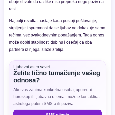
oboje shvate da razlike nisu prepreka nego poziv na
rast.
Najbolji rezultat nastaje kada postoji poštovanje,
strpljenje i spremnost da se ljubav ne dokazuje samo
rečima, već svakodnevnim ponašanjem. Tada odnos
može dobiti stabilnost, dubinu i osećaj da oba
partnera iz njega izlaze zrelija.
Ljubavni astro savet
Želite lično tumačenje vašeg
odnosa?
Ako vas zanima konkretna osoba, uporedni
horoskop ili ljubavna dilema, možete kontaktirati
astrologa putem SMS-a ili poziva.
SMS pitanje