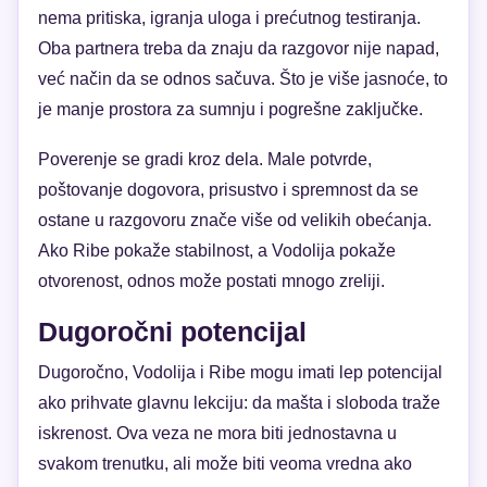
nema pritiska, igranja uloga i prećutnog testiranja.
Oba partnera treba da znaju da razgovor nije napad,
već način da se odnos sačuva. Što je više jasnoće, to
je manje prostora za sumnju i pogrešne zaključke.
Poverenje se gradi kroz dela. Male potvrde,
poštovanje dogovora, prisustvo i spremnost da se
ostane u razgovoru znače više od velikih obećanja.
Ako Ribe pokaže stabilnost, a Vodolija pokaže
otvorenost, odnos može postati mnogo zreliji.
Dugoročni potencijal
Dugoročno, Vodolija i Ribe mogu imati lep potencijal
ako prihvate glavnu lekciju: da mašta i sloboda traže
iskrenost. Ova veza ne mora biti jednostavna u
svakom trenutku, ali može biti veoma vredna ako