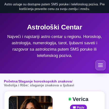
Astro usluge su dostupne putem SMS poruke i telefonskog poziva. Pre
korišćenja proverite cenu za svoju zemlju i mrežu.
Astrološki Centar
Najveći i najstariji astro centar u regionu. Horoskop,
astrologija, numerologija, tarot, ljubavni saveti i
razgovor sa astrolozima putem SMS poruke ili
telefonskog poziva.
Početna
/
Slaganje horoskopskih znakova
/
Vodolija i Ribe: slaganje znakova u ljubavi
Verica
☎ Poziv