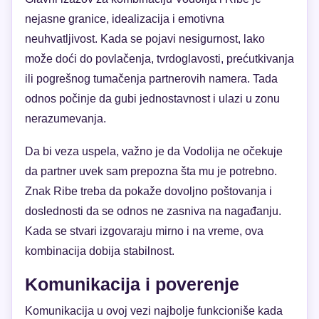
nejasne granice, idealizacija i emotivna
neuhvatljivost. Kada se pojavi nesigurnost, lako
može doći do povlačenja, tvrdoglavosti, prećutkivanja
ili pogrešnog tumačenja partnerovih namera. Tada
odnos počinje da gubi jednostavnost i ulazi u zonu
nerazumevanja.
Da bi veza uspela, važno je da Vodolija ne očekuje
da partner uvek sam prepozna šta mu je potrebno.
Znak Ribe treba da pokaže dovoljno poštovanja i
doslednosti da se odnos ne zasniva na nagađanju.
Kada se stvari izgovaraju mirno i na vreme, ova
kombinacija dobija stabilnost.
Komunikacija i poverenje
Komunikacija u ovoj vezi najbolje funkcioniše kada