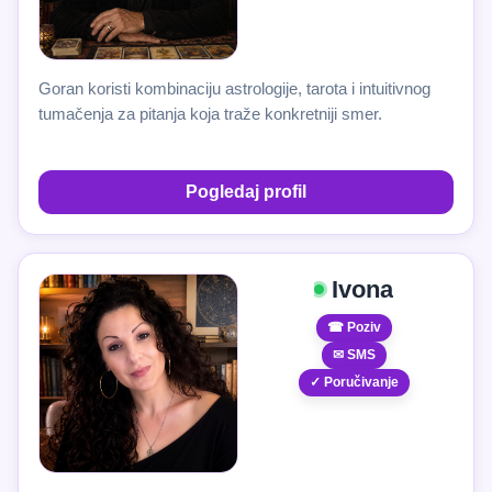
Goran koristi kombinaciju astrologije, tarota i intuitivnog
tumačenja za pitanja koja traže konkretniji smer.
Pogledaj profil
Ivona
☎ Poziv
✉ SMS
✓ Poručivanje