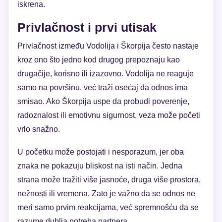
iskrena.
Privlačnost i prvi utisak
Privlačnost između Vodolija i Škorpija često nastaje
kroz ono što jedno kod drugog prepoznaju kao
drugačije, korisno ili izazovno. Vodolija ne reaguje
samo na površinu, već traži osećaj da odnos ima
smisao. Ako Škorpija uspe da probudi poverenje,
radoznalost ili emotivnu sigurnost, veza može početi
vrlo snažno.
U početku može postojati i nesporazum, jer oba
znaka ne pokazuju bliskost na isti način. Jedna
strana može tražiti više jasnoće, druga više prostora,
nežnosti ili vremena. Zato je važno da se odnos ne
meri samo prvim reakcijama, već spremnošću da se
razume dublja potreba partnera.