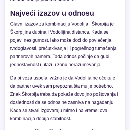
Najveći izazov u odnosu
Glavni izazov za kombinaciju Vodolija i Škorpija je
Škorpijina dubina i Vodolijina distanca. Kada se
pojavi nesigurnost, lako može doći do povlačenja,
tvrdoglavosti, prećutkivanja ili pogrešnog tumačenja
partnerovih namera. Tada odnos počinje da gubi
jednostavnost i ulazi u zonu nerazumevanja.
Da bi veza uspela, važno je da Vodolija ne očekuje
da partner uvek sam prepozna šta mu je potrebno.
Znak Škorpija treba da pokaže dovoljno poštovanja i
doslednosti da se odnos ne zasniva na nagađanju.
Kada se stvari izgovaraju mirno i na vreme, ova
kombinacija dobija stabilnost.