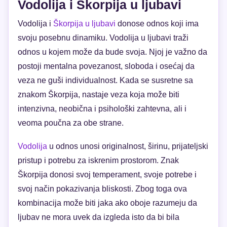
Vodolija i Škorpija u ljubavi
Vodolija i
Škorpija u ljubavi
donose odnos koji ima
svoju posebnu dinamiku. Vodolija u ljubavi traži
odnos u kojem može da bude svoja. Njoj je važno da
postoji mentalna povezanost, sloboda i osećaj da
veza ne guši individualnost. Kada se susretne sa
znakom Škorpija, nastaje veza koja može biti
intenzivna, neobična i psihološki zahtevna, ali i
veoma poučna za obe strane.
Vodolija
u odnos unosi originalnost, širinu, prijateljski
pristup i potrebu za iskrenim prostorom. Znak
Škorpija donosi svoj temperament, svoje potrebe i
svoj način pokazivanja bliskosti. Zbog toga ova
kombinacija može biti jaka ako oboje razumeju da
ljubav ne mora uvek da izgleda isto da bi bila