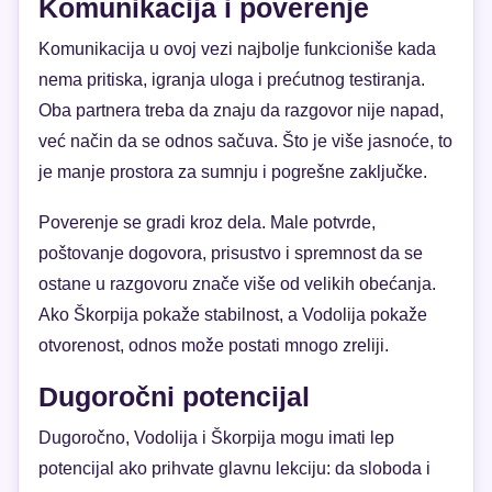
Komunikacija i poverenje
Komunikacija u ovoj vezi najbolje funkcioniše kada
nema pritiska, igranja uloga i prećutnog testiranja.
Oba partnera treba da znaju da razgovor nije napad,
već način da se odnos sačuva. Što je više jasnoće, to
je manje prostora za sumnju i pogrešne zaključke.
Poverenje se gradi kroz dela. Male potvrde,
poštovanje dogovora, prisustvo i spremnost da se
ostane u razgovoru znače više od velikih obećanja.
Ako Škorpija pokaže stabilnost, a Vodolija pokaže
otvorenost, odnos može postati mnogo zreliji.
Dugoročni potencijal
Dugoročno, Vodolija i Škorpija mogu imati lep
potencijal ako prihvate glavnu lekciju: da sloboda i