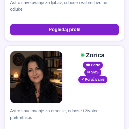
Astro savetovanje za ljubav, odnose i važne životne
odluke.
Pogledaj profil
Zorica
☎ Poziv
✉ SMS
✓ Poručivanje
Astro savetovanje za emocije, odnose i životne
prekretnice.