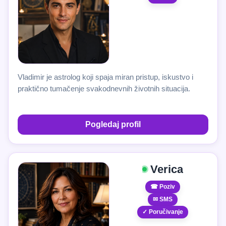
Vladimir je astrolog koji spaja miran pristup, iskustvo i
praktično tumačenje svakodnevnih životnih situacija.
Pogledaj profil
Verica
☎ Poziv
✉ SMS
✓ Poručivanje