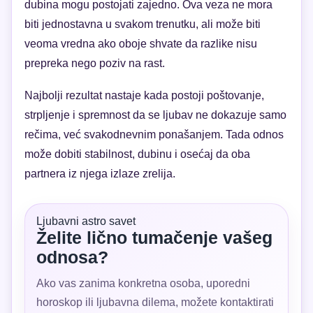
dubina mogu postojati zajedno. Ova veza ne mora
biti jednostavna u svakom trenutku, ali može biti
veoma vredna ako oboje shvate da razlike nisu
prepreka nego poziv na rast.
Najbolji rezultat nastaje kada postoji poštovanje,
strpljenje i spremnost da se ljubav ne dokazuje samo
rečima, već svakodnevnim ponašanjem. Tada odnos
može dobiti stabilnost, dubinu i osećaj da oba
partnera iz njega izlaze zrelija.
Ljubavni astro savet
Želite lično tumačenje vašeg
odnosa?
Ako vas zanima konkretna osoba, uporedni
horoskop ili ljubavna dilema, možete kontaktirati