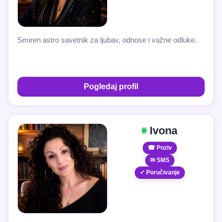
Smiren astro savetnik za ljubav, odnose i važne odluke.
Pogledaj profil
Ivona
☎ Poziv
✉ SMS
✓ Poručivanje