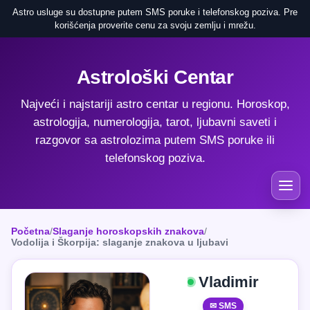
Astro usluge su dostupne putem SMS poruke i telefonskog poziva. Pre
korišćenja proverite cenu za svoju zemlju i mrežu.
Astrološki Centar
Najveći i najstariji astro centar u regionu. Horoskop,
astrologija, numerologija, tarot, ljubavni saveti i
razgovor sa astrolozima putem SMS poruke ili
telefonskog poziva.
Početna
/
Slaganje horoskopskih znakova
/
Vodolija i Škorpija: slaganje znakova u ljubavi
Vladimir
✉ SMS