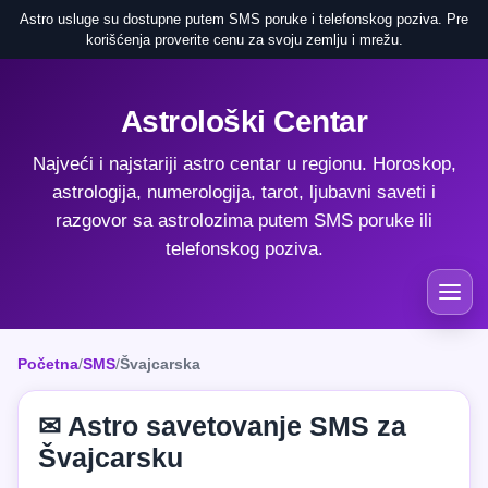
Astro usluge su dostupne putem SMS poruke i telefonskog poziva. Pre
korišćenja proverite cenu za svoju zemlju i mrežu.
Astrološki Centar
Najveći i najstariji astro centar u regionu. Horoskop,
astrologija, numerologija, tarot, ljubavni saveti i
razgovor sa astrolozima putem SMS poruke ili
telefonskog poziva.
Početna
/
SMS
/
Švajcarska
✉ Astro savetovanje SMS za
Švajcarsku