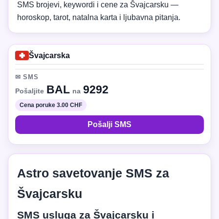
SMS brojevi, keywordi i cene za Švajcarsku —
horoskop, tarot, natalna karta i ljubavna pitanja.
Švajcarska
✉ SMS
BAL
9292
Pošaljite
na
Cena poruke 3.00 CHF
Pošalji SMS
Astro savetovanje SMS za
Švajcarsku
SMS usluga za Švajcarsku i