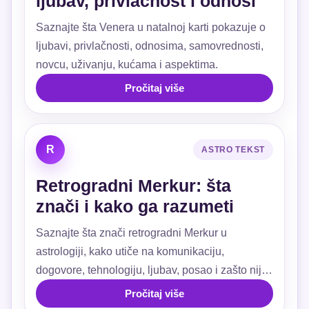
ljubav, privlačnost i odnosi
Saznajte šta Venera u natalnoj karti pokazuje o
ljubavi, privlačnosti, odnosima, samovrednosti,
novcu, uživanju, kućama i aspektima.
Pročitaj više
R
ASTRO TEKST
Retrogradni Merkur: šta
znači i kako ga razumeti
Saznajte šta znači retrogradni Merkur u
astrologiji, kako utiče na komunikaciju,
dogovore, tehnologiju, ljubav, posao i zašto nije
razlog za strah.
Pročitaj više