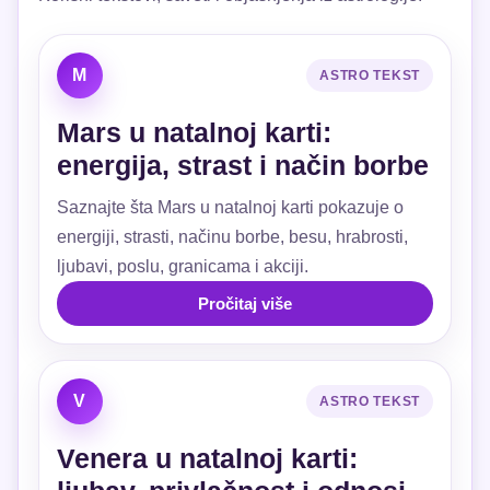
M
ASTRO TEKST
Mars u natalnoj karti:
energija, strast i način borbe
Saznajte šta Mars u natalnoj karti pokazuje o
energiji, strasti, načinu borbe, besu, hrabrosti,
ljubavi, poslu, granicama i akciji.
Pročitaj više
V
ASTRO TEKST
Venera u natalnoj karti: