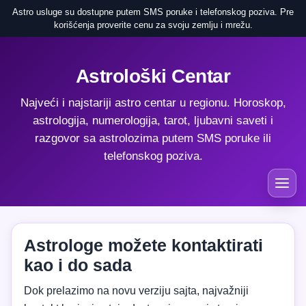
Astro usluge su dostupne putem SMS poruke i telefonskog poziva. Pre
korišćenja proverite cenu za svoju zemlju i mrežu.
Astrološki Centar
Najveći i najstariji astro centar u regionu. Horoskop,
astrologija, numerologija, tarot, ljubavni saveti i
razgovor sa astrolozima putem SMS poruke ili
telefonskog poziva.
Astrologe možete kontaktirati
kao i do sada
Dok prelazimo na novu verziju sajta, najvažniji