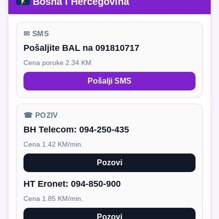
Bosna i Hercegovina
✉ SMS
Pošaljite BAL na 091810717
Cena poruke 2.34 KM
Pošalji SMS
☎ POZIV
BH Telecom:
094-250-435
Cena 1.42 KM/min.
Pozovi
HT Eronet:
094-850-900
Cena 1.85 KM/min.
Pozovi