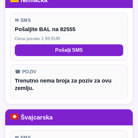
Nemačka
✉ SMS
Pošaljite BAL na 82555
Cena poruke 1.99 EUR
Pošalji SMS
☎ POZIV
Trenutno nema broja za poziv za ovu
zemlju.
Švajcarska
✉ SMS