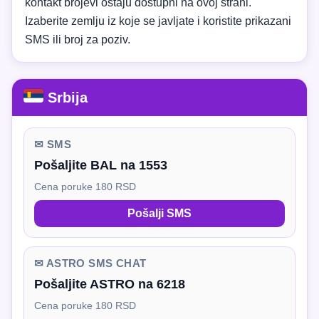
kontakt brojevi ostaju dostupni na ovoj strani.
Izaberite zemlju iz koje se javljate i koristite prikazani
SMS ili broj za poziv.
Srbija
✉ SMS
Pošaljite BAL na 1553
Cena poruke 180 RSD
Pošalji SMS
✉ ASTRO SMS CHAT
Pošaljite ASTRO na 6218
Cena poruke 180 RSD