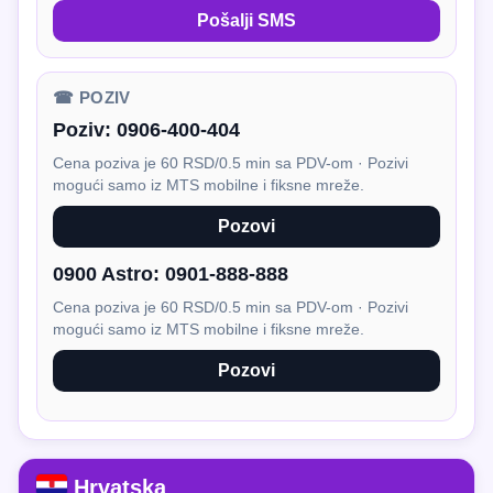
Pošalji SMS
☎ POZIV
Poziv:
0906-400-404
Cena poziva je 60 RSD/0.5 min sa PDV-om · Pozivi
mogući samo iz MTS mobilne i fiksne mreže.
Pozovi
0900 Astro:
0901-888-888
Cena poziva je 60 RSD/0.5 min sa PDV-om · Pozivi
mogući samo iz MTS mobilne i fiksne mreže.
Pozovi
Hrvatska